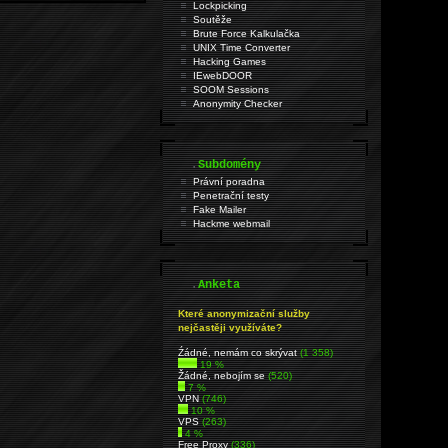
Lockpicking
Soutěže
Brute Force Kalkulačka
UNIX Time Converter
Hacking Games
IEwebDOOR
SOOM Sessions
Anonymity Checker
.
Subdomény
Právní poradna
Penetrační testy
Fake Mailer
Hackme webmail
.
Anketa
Které anonymizační služby
nejčastěji využíváte?
Źádné, nemám co skrývat
(1 358)
19 %
Žádné, nebojím se
(520)
7 %
VPN
(746)
10 %
VPS
(263)
4 %
Free Proxy
(336)