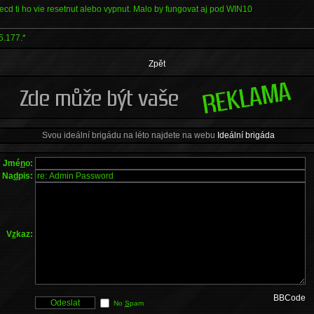
ivecd ti ho vie resetnut alebo vypnut. Malo by fungovat aj pod WIN10
5.177.*
Zpět
Svou ideální brigádu na léto najdete na webu
Ideální brigáda
Jmé
n
o:
Na
d
pis:
V
z
kaz:
BBCode
No
S
pam