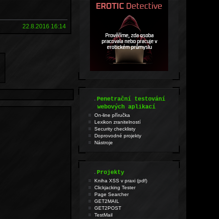
22.8.2016 16:14
.
Penetrační testování
webových aplikací
On-line příručka
Lexikon zranitelností
Security checklisty
Doprovodné projekty
Nástroje
.
Projekty
Kniha XSS v praxi (pdf)
Clickjacking Tester
Page Searcher
GET2MAIL
GET2POST
TestMail