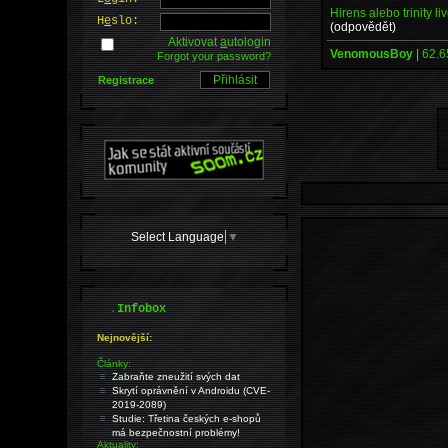
Hirens alebo trinity l
H
e
slo:
(odpovědět)
Aktivovat
a
utologin
VenomousBoy
|
62.6
Forgot your password?
Registrace
Select Language
▼
.
Infobox
Nejnovější:
Články:
Zabraňte zneužití svých dat
Skrytí oprávnění v Androidu (CVE-
2019-2089)
Studie: Třetina českých e-shopů
má bezpečnostní problémy!
Aktuality: