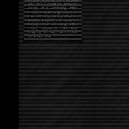
hack
hacker anonymous hackforums
hacking
heslo webhacking exploit
cracking anonymity programování fake
mailer lockpicking bumpkey anonymous
password hack proxy hacker hackforums
hacking heslo webhacking exploit
cracking programování fake mailer
lockpicking bumpkey password hack
hacker
hackforums