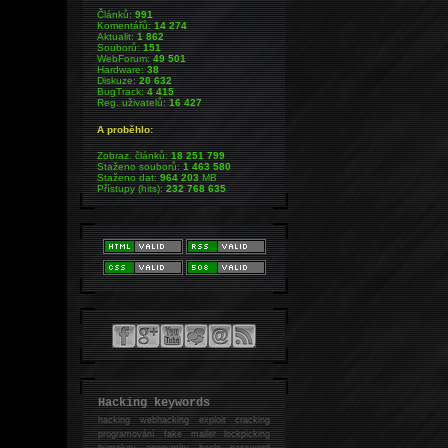
Článků:
991
Komentářů:
14 274
Aktualit:
1 862
Souborů:
151
WebForum:
49 501
Hardware:
38
Diskuze:
20 632
BugTrack:
4 415
Reg. uživatelů:
16 427
A proběhlo:
Zobraz. článků:
18 251 799
Staženo souborů:
1 463 580
Staženo dat:
964 203
MB
Přístupy (hits):
232 768 635
Hacking keywords
hacking
webhacking exploit cracking
programování fake mailer lockpicking
bumpkey anonymity heslo password