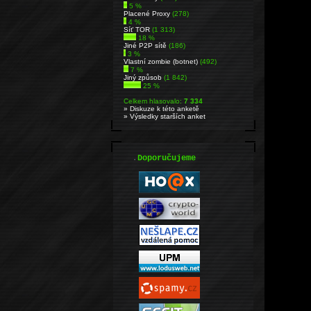
5 %
Placené Proxy
(278)
4 %
Síť TOR
(1 313)
18 %
Jiné P2P sítě
(186)
3 %
Vlastní zombie (botnet)
(492)
7 %
Jiný způsob
(1 842)
25 %
Celkem hlasovalo:
7 334
» Diskuze k této anketě
» Výsledky starších anket
.
Doporučujeme