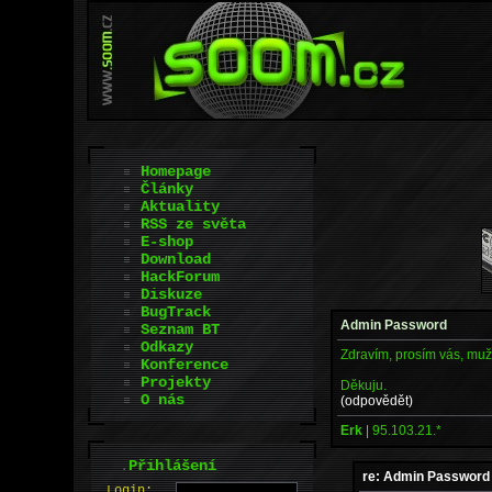
Homepage
Články
Aktuality
RSS ze světa
E-shop
Download
HackForum
Diskuze
BugTrack
Admin Password
Seznam BT
Odkazy
Zdravím, prosím vás, muže
Konference
Projekty
Děkuju.
O nás
(odpovědět)
Erk
|
95.103.21.*
.
Přihlášení
re: Admin Password
L
o
gin: