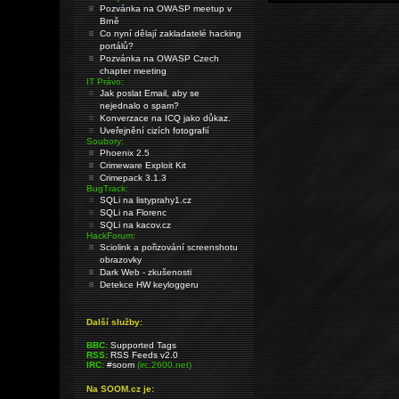
Pozvánka na OWASP meetup v
Brně
Co nyní dělají zakladatelé hacking
portálů?
Pozvánka na OWASP Czech
chapter meeting
IT Právo:
Jak poslat Email, aby se
nejednalo o spam?
Konverzace na ICQ jako důkaz.
Uveřejnění cizích fotografií
Soubory:
Phoenix 2.5
Crimeware Exploit Kit
Crimepack 3.1.3
BugTrack:
SQLi na listyprahy1.cz
SQLi na Florenc
SQLi na kacov.cz
HackForum:
Sciolink a pořizování screenshotu
obrazovky
Dark Web - zkušenosti
Detekce HW keyloggeru
Další služby:
BBC:
Supported Tags
RSS:
RSS Feeds v2.0
IRC:
#soom
(irc.2600.net)
Na SOOM.cz je: