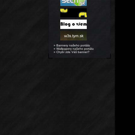
» Bannery našeho portálu
» Wallpapery našeho portálu
» Chybí zde Váš banner?