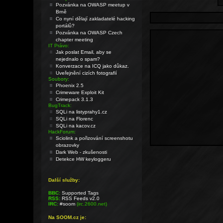
Pozvánka na OWASP meetup v
Brně
Co nyní dělají zakladatelé hacking
portálů?
Pozvánka na OWASP Czech
chapter meeting
IT Právo:
Jak poslat Email, aby se
nejednalo o spam?
Konverzace na ICQ jako důkaz.
Uveřejnění cizích fotografií
Soubory:
Phoenix 2.5
Crimeware Exploit Kit
Crimepack 3.1.3
BugTrack:
SQLi na listyprahy1.cz
SQLi na Florenc
SQLi na kacov.cz
HackForum:
Sciolink a pořizování screenshotu
obrazovky
Dark Web - zkušenosti
Detekce HW keyloggeru
Další služby:
BBC:
Supported Tags
RSS:
RSS Feeds v2.0
IRC:
#soom
(irc.2600.net)
Na SOOM.cz je: