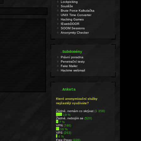
Lockpicking
Soutěže
Brute Force Kalkulačka
UNIX Time Converter
Hacking Games
IEwebDOOR
SOOM Sessions
Anonymity Checker
.
Subdomény
Právní poradna
Penetrační testy
Fake Mailer
Hackme webmail
.
Anketa
Které anonymizační služby
nejčastěji využíváte?
Źádné, nemám co skrývat
(1 358)
19 %
Žádné, nebojím se
(520)
7 %
VPN
(746)
10 %
VPS
(263)
4 %
Free Proxy
(336)