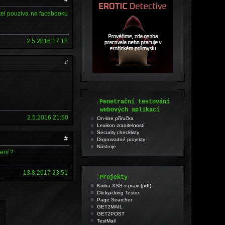
tel pouziva na facebooku
2.5.2016 17:18
#
.
Penetrační testování
webových aplikací
2.5.2016 21:50
On-line příručka
Lexikon zranitelností
Security checklisty
#
Doprovodné projekty
Nástroje
ení ?
13.8.2017 23:51
.
Projekty
Kniha XSS v praxi (pdf)
Clickjacking Tester
Page Searcher
GET2MAIL
GET2POST
TestMail