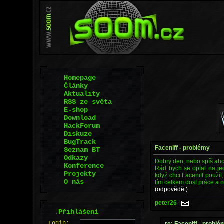
Homepage
Články
Aktuality
RSS ze světa
E-shop
Download
HackForum
Diskuze
BugTrack
Faceniff - problémy
Seznam BT
Odkazy
Dobrý den, nebo spíš aho
Konference
Rád bych se optal na jed
Projekty
když chci Faceniff použít
O nás
tím celkem dost práce a n
(odpovědět)
peter26
|
.
Přihlášení
L
o
gin:
re: Faceniff - problé