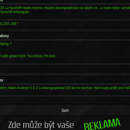
OS uz faceniff nejde mozna muzes downgradovat na starsi os.. a navic kdyz uziva
. faceniff nefunguje..
8.255.168.*
oblémy
riping ?
l with green font. You know, I'm leet.
my
blém, Mám Android 5.0.2 a downgradobat OS se mi nechce. Není tady ještě jiné řeš
Zpět