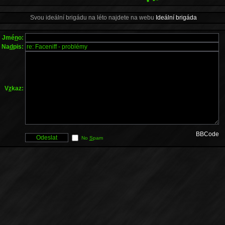
Svou ideální brigádu na léto najdete na webu
Ideální brigáda
Jmé
n
o:
Na
d
pis:
V
z
kaz:
BBCode
No
S
pam