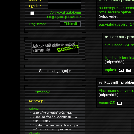
H
e
slo:
na novejsich android
https security option .
Aktivovat
a
utologin
(odpovědět)
Forgot your password?
Registrace
easyjakdvaspizy
|
17
re: Faceniff - pr
rika ti neco SSL st
----------
I got black termina
(odpovědět)
topkek
|
|
Select Language
▼
re: Faceniff - problé
Ahoj, mám stejný pro
.
Infobox
(odpovědět)
Nejnovější:
VexterCZ
|
Články:
Zabraňte zneužití svých dat
Skrytí oprávnění v Androidu (CVE-
2019-2089)
Studie: Třetina českých e-shopů
má bezpečnostní problémy!
Aktuality: