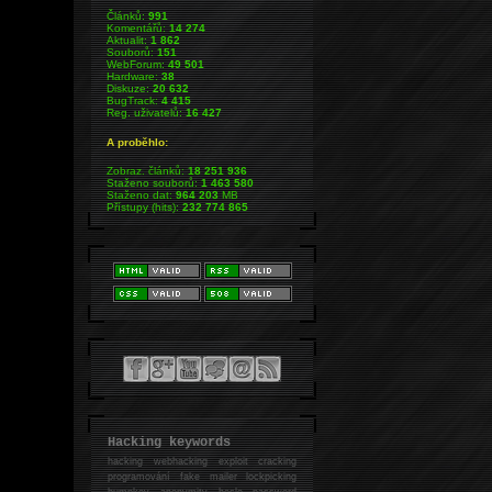
Článků:
991
Komentářů:
14 274
Aktualit:
1 862
Souborů:
151
WebForum:
49 501
Hardware:
38
Diskuze:
20 632
BugTrack:
4 415
Reg. uživatelů:
16 427
A proběhlo:
Zobraz. článků:
18 251 936
Staženo souborů:
1 463 580
Staženo dat:
964 203
MB
Přístupy (hits):
232 774 865
Hacking keywords
hacking
webhacking exploit cracking
programování fake mailer lockpicking
bumpkey anonymity heslo password