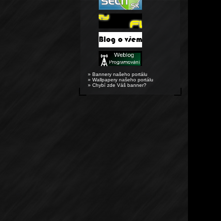
» Bannery našeho portálu
» Wallpapery našeho portálu
» Chybí zde Váš banner?