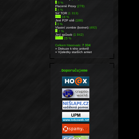
5 %
Placené Proxy
(278)
4 %
Síť TOR
(1 313)
18 %
Jiné P2P sítě
(186)
3 %
Vlastní zombie (botnet)
(492)
7 %
Jiný způsob
(1 842)
25 %
Celkem hlasovalo:
7 334
» Diskuze k této anketě
» Výsledky starších anket
.
Doporučujeme