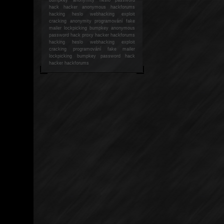
hack
hacker anonymous hackforums
hacking
heslo webhacking exploit
cracking anonymity programování fake
mailer lockpicking bumpkey anonymous
password hack proxy hacker hackforums
hacking heslo webhacking exploit
cracking programování fake mailer
lockpicking bumpkey password hack
hacker
hackforums