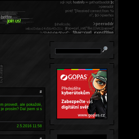
#
em provedl, ale pokaždé,
o je prosím? Dal jsem si s
2.5.2016 11:58
#