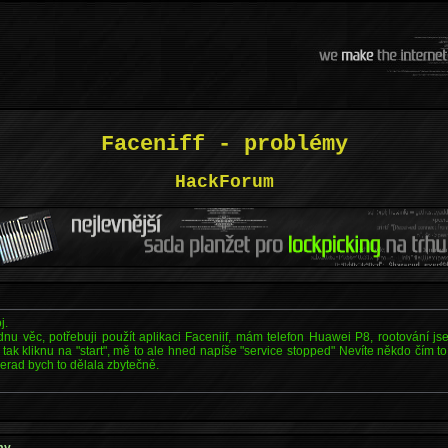
Faceniff - problémy
HackForum
j.
nu věc, potřebuji použít aplikaci Faceniif, mám telefon Huawei P8, rootování js
, tak kliknu na "start", mě to ale hned napíše "service stopped" Nevíte někdo čím t
erad bych to dělala zbytečně.
my