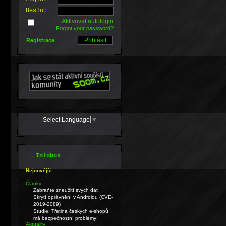
H
e
slo:
Aktivovat
a
utologin
Forgot your password?
Registrace
Select Language
▼
.
Infobox
Nejnovější:
Články:
Zabraňte zneužití svých dat
Skrytí oprávnění v Androidu (CVE-
2019-2089)
Studie: Třetina českých e-shopů
má bezpečnostní problémy!
Aktuality: