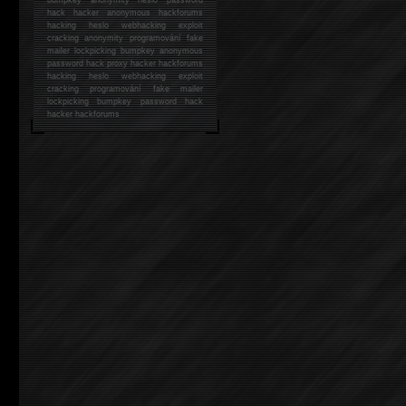
hack
hacker anonymous hackforums
hacking
heslo webhacking exploit
cracking anonymity programování fake
mailer lockpicking bumpkey anonymous
password hack proxy hacker hackforums
hacking heslo webhacking exploit
cracking programování fake mailer
lockpicking bumpkey password hack
hacker
hackforums