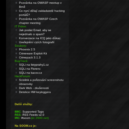
Pozvánka na OWASP meetup v
Brně
Co nyní dělají zakladatelé hacking
portálů?
Pozvánka na OWASP Czech
chapter meeting
IT Právo:
Jak poslat Email, aby se
nejednalo o spam?
Konverzace na ICQ jako důkaz.
Uveřejnění cizích fotografií
Soubory:
Phoenix 2.5
Crimeware Exploit Kit
Crimepack 3.1.3
BugTrack:
SQLi na listyprahy1.cz
SQLi na Florenc
SQLi na kacov.cz
HackForum:
Sciolink a pořizování screenshotu
obrazovky
Dark Web - zkušenosti
Detekce HW keyloggeru
Další služby:
BBC:
Supported Tags
RSS:
RSS Feeds v2.0
IRC:
#soom
(irc.2600.net)
Na SOOM.cz je: