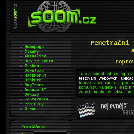
Penetrační 
Homepage
Články
Aktuality
RSS ze světa
Dopro
E-shop
Download
Tato sekce obsahuje doprovo
HackForum
testování webových aplikac
Diskuze
teprve v plenkách a pro sv
BugTrack
komunity. Najděte si mezi ni
Seznam BT
zapojte se do jeho zkvalitněn
Odkazy
Konference
Projekty
O nás
.
Přihlášení
L
o
gin: