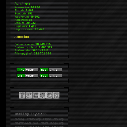
Článků:
991
Komentářů:
14 274
Aktualit:
1 862
Souborů:
151
WebForum:
49 501
Hardware:
38
Diskuze:
20 632
BugTrack:
4 415
Reg. uživatelů:
16 426
A proběhlo:
Zobraz. článků:
18 249 215
Staženo souborů:
1 463 522
Staženo dat:
964 141
MB
Přístupy (hits):
232 702 094
Hacking keywords
hacking
webhacking exploit cracking
programování fake mailer lockpicking
bumpkey anonymity heslo password