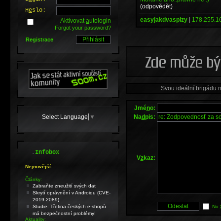
(odpovědět)
H
e
slo:
easyjakdvaspizy
|
178.255.1
Aktivovat
a
utologin
Forgot your password?
Registrace
Svou ideální brigádu 
Jmé
n
o:
Select Language
▼
Na
d
pis:
.
Infobox
V
z
kaz:
Nejnovější:
Články:
Zabraňte zneužití svých dat
Skrytí oprávnění v Androidu (CVE-
2019-2089)
Studie: Třetina českých e-shopů
No
má bezpečnostní problémy!
Aktuality: