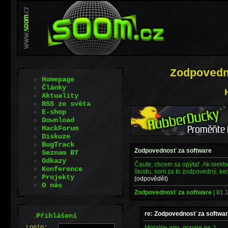
Zodpoved
Homepage
Články
Aktuality
RSS ze světa
E-shop
Download
HackForum
Diskuze
BugTrack
Zodpovednosť za software
Seznam BT
Odkazy
Čaute, chcem sa opýtať. Ak niekt
Konference
škodu, som za to zodpovedný, keď
Projekty
(odpovědět)
O nás
Zodpovednosť za software
|
81.1
re: Zodpovednosť za softwa
.
Přihlášení
Moralne ano..pravne ne :)
L
o
gin: