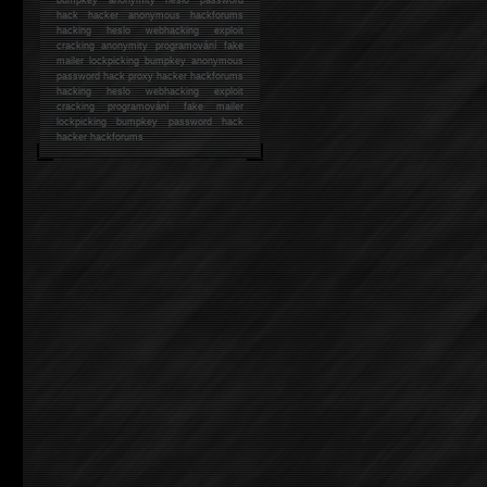
hack
hacker anonymous hackforums
hacking
heslo webhacking exploit
cracking anonymity programování fake
mailer lockpicking bumpkey anonymous
password hack proxy hacker hackforums
hacking heslo webhacking exploit
cracking programování fake mailer
lockpicking bumpkey password hack
hacker
hackforums