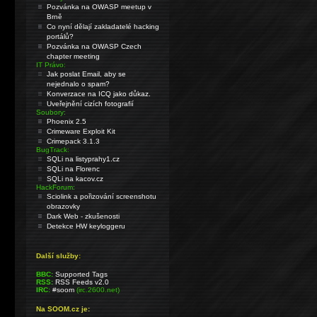
Pozvánka na OWASP meetup v
Brně
Co nyní dělají zakladatelé hacking
portálů?
Pozvánka na OWASP Czech
chapter meeting
IT Právo:
Jak poslat Email, aby se
nejednalo o spam?
Konverzace na ICQ jako důkaz.
Uveřejnění cizích fotografií
Soubory:
Phoenix 2.5
Crimeware Exploit Kit
Crimepack 3.1.3
BugTrack:
SQLi na listyprahy1.cz
SQLi na Florenc
SQLi na kacov.cz
HackForum:
Sciolink a pořizování screenshotu
obrazovky
Dark Web - zkušenosti
Detekce HW keyloggeru
Další služby:
BBC:
Supported Tags
RSS:
RSS Feeds v2.0
IRC:
#soom
(irc.2600.net)
Na SOOM.cz je: