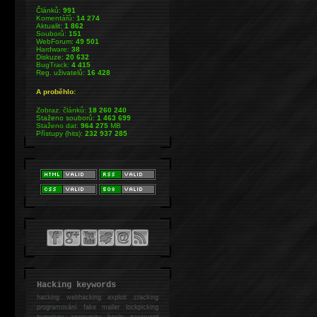
Článků:
991
Komentářů:
14 274
Aktualit:
1 862
Souborů:
151
WebForum:
49 501
Hardware:
38
Diskuze:
20 632
BugTrack:
4 415
Reg. uživatelů:
16 428
A proběhlo:
Zobraz. článků:
18 260 240
Staženo souborů:
1 463 699
Staženo dat:
964 275
MB
Přístupy (hits):
232 937 285
Hacking keywords
hacking
webhacking exploit cracking
programování fake mailer lockpicking
bumpkey anonymity heslo password