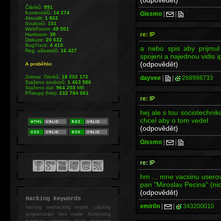
Článků:
991
Komentářů:
14 274
Gissmo
|
|
Aktualit:
1 862
Souborů:
151
WebForum:
49 501
re: IP
Hardware:
38
Diskuze:
20 632
BugTrack:
4 415
a nebo spis aby prijmul 
Reg. uživatelů:
16 427
spojeni a najednou vidis i
(odpovědět)
A proběhlo:
Zobraz. článků:
18 252 172
dayvee
|
|
268998733
Staženo souborů:
1 463 586
Staženo dat:
964 203
MB
Přístupy (hits):
232 784 061
re: IP
hej ale s tou sociotechnik
chcel aby o tom vedel
(odpovědět)
Gissmo
|
|
re: IP
hm ... mne vacsinu userov
pan "Miroslav Pecina" (nick 
(odpovědět)
Hacking keywords
emir0n
|
|
343200010
hacking
webhacking exploit cracking
programování fake mailer lockpicking
bumpkey anonymity heslo password