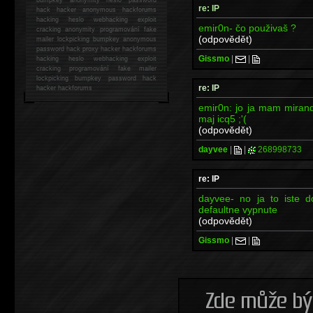
re: IP
hack
hacker anonymous hackforums
hacking
heslo webhacking exploit
emir0n- čo použivaš ?
cracking anonymity programování fake
(odpovědět)
mailer lockpicking bumpkey anonymous
password hack proxy hacker hackforums
Gissmo
|
|
hacking heslo webhacking exploit
cracking programování fake mailer
lockpicking bumpkey password hack
re: IP
hacker
hackforums
emir0n: jo ja mam mirand
maj icq5 ;'(
(odpovědět)
dayvee
|
|
268998733
re: IP
dayvee- no ja to iste d
defaultne vypnute
(odpovědět)
Gissmo
|
|