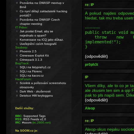
Pozvánka na OWASP meetup v
re: IP
Brně
Co nyní dělají zakladatelé hacking
A pokud najdes odpoved,
portálů?
hledat, tak mu treba usetri
Pozvánka na OWASP Czech
chapter meeting
----------
IT Právo:
Jak poslat Email, aby se
public static void m
nejednalo o spam?
throw new Unsupp
Konverzace na ICQ jako důkaz.
implemented!");
Uveřejnění cizích fotografií
}
Soubory:
Phoenix 2.5
(odpovědět)
Crimeware Exploit Kit
Crimepack 3.1.3
BugTrack:
pr0ph3t
SQLi na listyprahy1.cz
SQLi na Florenc
SQLi na kacov.cz
IP
HackForum:
Sciolink a pořizování screenshotu
Všem díky, ale to co je t
obrazovky
ale zkusim ten sim a qip 
Dark Web - zkušenosti
pak to pls napiš sem. Dík
Detekce HW keyloggeru
(odpovědět)
Aleop
Další služby:
BBC:
Supported Tags
RSS:
RSS Feeds v2.0
re: IP
IRC:
#soom
(irc.2600.net)
Aleop-skus nejaku sociote
Na SOOM.cz je:
(odpovědět)