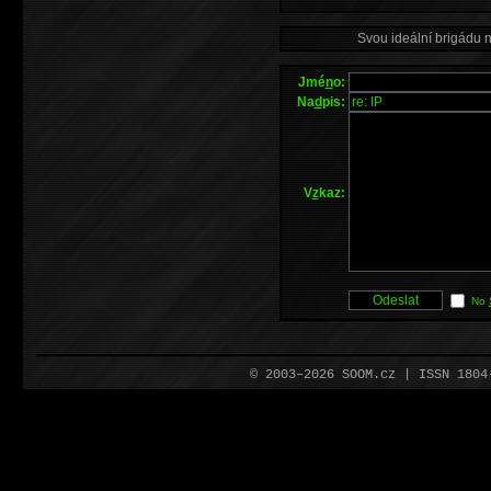
Svou ideální brigádu 
Jmé
n
o:
Na
d
pis:
V
z
kaz:
No
© 2003–2026 SOOM.cz | ISSN 180