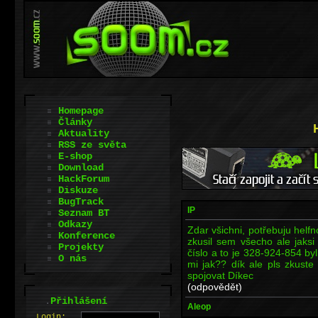
Homepage
Články
Aktuality
RSS ze světa
E-shop
Download
HackForum
Diskuze
BugTrack
IP
Seznam BT
Odkazy
Zdar všichni, potřebuju helfn
Konference
zkusil sem všecho ale jaksi 
Projekty
číslo a to je 328-924-854 byl
O nás
mi jak?? dík ale pls zkust
spojovat Díkec
(odpovědět)
.
Přihlášení
Aleop
L
o
gin: