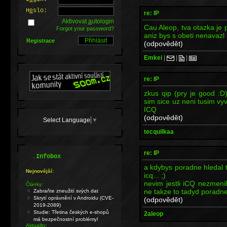
H
e
slo:
re: IP
Aktivovat
a
utologin
Cau Aleop, tva otazka je p
Forgot your password?
aniz bys s obeti nenavazl 
Registrace
(odpovědět)
Emkei
|
|
|
re: IP
zkus qip (pry je good :D
sim sice uz neni tusim vyv
ICQ
(odpovědět)
Select Language
▼
tecquilkaa
re: IP
.
Infobox
a kdybys poradne hledal tak
Nejnovější:
icq... ;)
nevim jestli iCQ nezmeni
Články:
ne takze to tadyd poradne
Zabraňte zneužití svých dat
Skrytí oprávnění v Androidu (CVE-
(odpovědět)
2019-2089)
Studie: Třetina českých e-shopů
2aleop
má bezpečnostní problémy!
Aktuality: