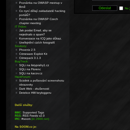
Pozvánka na OWASP meetup v
Brně
No
Co nyní dělají zakladatelé hacking
portálů?
Pozvánka na OWASP Czech
chapter meeting
IT Právo:
Jak poslat Email, aby se
nejednalo o spam?
Konverzace na ICQ jako důkaz.
Uveřejnění cizích fotografií
Soubory:
Phoenix 2.5
Crimeware Exploit Kit
Crimepack 3.1.3
BugTrack:
SQLi na listyprahy1.cz
SQLi na Florenc
SQLi na kacov.cz
HackForum:
Sciolink a pořizování screenshotu
obrazovky
Dark Web - zkušenosti
Detekce HW keyloggeru
Další služby:
BBC:
Supported Tags
RSS:
RSS Feeds v2.0
IRC:
#soom
(irc.2600.net)
Na SOOM.cz je: