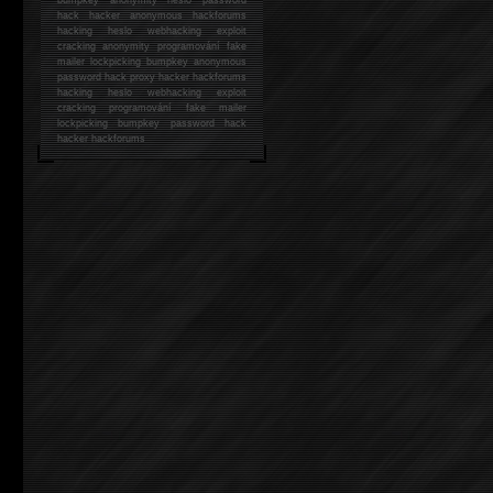
hack
hacker anonymous hackforums
hacking
heslo webhacking exploit
cracking anonymity programování fake
mailer lockpicking bumpkey anonymous
password hack proxy hacker hackforums
hacking heslo webhacking exploit
cracking programování fake mailer
lockpicking bumpkey password hack
hacker
hackforums