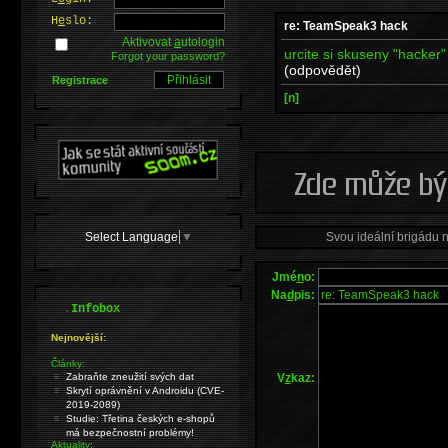
H
e
slo:
re: TeamSpeak3 hack
Aktivovat
a
utologin
urcite si skuseny "hacker" 
Forgot your password?
(odpovědět)
Registrace
[n]
Select Language
▼
Svou ideální brigádu 
Jmé
n
o:
Na
d
pis:
.
Infobox
Nejnovější:
Články:
V
z
kaz:
Zabraňte zneužití svých dat
Skrytí oprávnění v Androidu (CVE-
2019-2089)
Studie: Třetina českých e-shopů
má bezpečnostní problémy!
Aktuality: