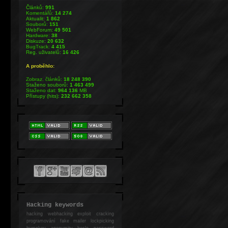
Článků:
991
Komentářů:
14 274
Aktualit:
1 862
Souborů:
151
WebForum:
49 501
Hardware:
38
Diskuze:
20 632
BugTrack:
4 415
Reg. uživatelů:
16 426
A proběhlo:
Zobraz. článků:
18 248 390
Staženo souborů:
1 463 499
Staženo dat:
964 136
MB
Přístupy (hits):
232 662 358
Hacking keywords
hacking
webhacking exploit cracking
programování fake mailer lockpicking
bumpkey anonymity heslo password