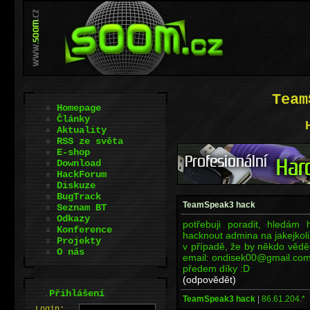
Team
Homepage
Články
Aktuality
RSS ze světa
E-shop
Download
HackForum
Diskuze
BugTrack
TeamSpeak3 hack
Seznam BT
Odkazy
potřebuji poradit, hledá
Konference
hacknout admina na jakejkol
Projekty
v případě, že by někdo věděl
O nás
email: ondisek00@gmail.co
předem díky :D
(odpovědět)
.
Přihlášení
TeamSpeak3 hack
|
86.61.204.*
L
o
gin: