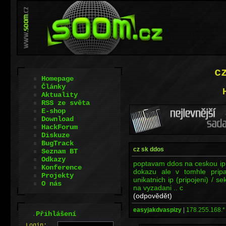
c
Homepage
Články
Aktuality
RSS ze světa
E-shop
Download
HackForum
Diskuze
BugTrack
cz sk ddos
Seznam BT
Odkazy
poptavam ddos na ceskou ip ..
Konference
dokazu ale v tomhle pripa
Projekty
unikatnich ip (pripojeni) / s
O nás
na vyzadani .. c
(odpovědět)
easyjakdvaspizy
|
178.255.168.*
.
Přihlášení
L
o
gin: