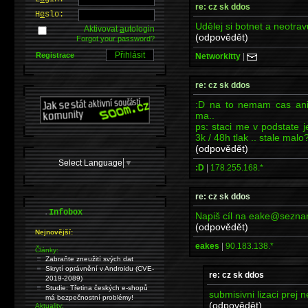
re: cz sk ddos
H
e
slo:
Udělej si botnet a neotra
Aktivovat
a
utologin
(odpovědět)
Forgot your password?
Registrace
Networkitty
|
re: cz sk ddos
:D na to nemam cas ani 
ma..
ps: staci me v podstate j
3k / 48h tlak .. stale malo
(odpovědět)
Select Language
▼
:D
|
178.255.168.*
re: cz sk ddos
.
Infobox
Napiš cíl na eake@sezna
(odpovědět)
Nejnovější:
eakes
|
90.183.138.*
Články:
Zabraňte zneužití svých dat
Skrytí oprávnění v Androidu (CVE-
re: cz sk ddos
2019-2089)
Studie: Třetina českých e-shopů
submisivni lizaci prej
má bezpečnostní problémy!
(odpovědět)
Aktuality: