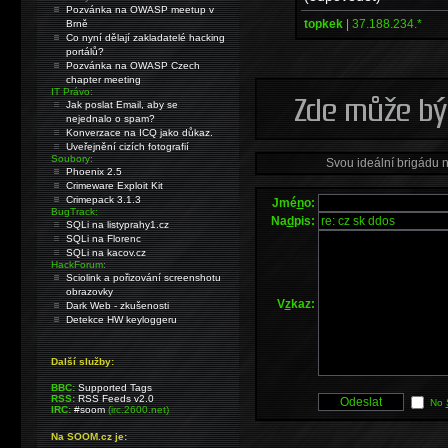
Pozvánka na OWASP meetup v
topkek
|
37.188.234.*
Brně
Co nyní dělají zakladatelé hacking
portálů?
Pozvánka na OWASP Czech
chapter meeting
IT Právo:
Jak poslat Email, aby se
nejednalo o spam?
Konverzace na ICQ jako důkaz.
Uveřejnění cizích fotografií
Soubory:
Svou ideální brigádu 
Phoenix 2.5
Crimeware Exploit Kit
Crimepack 3.1.3
Jmé
n
o:
BugTrack:
Na
d
pis:
SQLi na listyprahy1.cz
SQLi na Florenc
SQLi na kacov.cz
HackForum:
Sciolink a pořizování screenshotu
obrazovky
V
z
kaz:
Dark Web - zkušenosti
Detekce HW keyloggeru
Další služby:
BBC:
Supported Tags
RSS:
RSS Feeds v2.0
No
IRC:
#soom
(irc.2600.net)
Na SOOM.cz je: