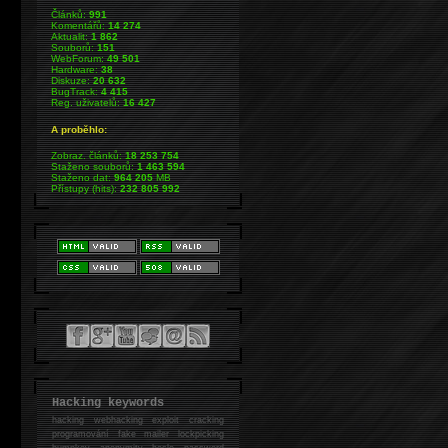
Článků:
991
Komentářů:
14 274
Aktualit:
1 862
Souborů:
151
WebForum:
49 501
Hardware:
38
Diskuze:
20 632
BugTrack:
4 415
Reg. uživatelů:
16 427
A proběhlo:
Zobraz. článků:
18 253 754
Staženo souborů:
1 463 594
Staženo dat:
964 205
MB
Přístupy (hits):
232 805 992
Hacking keywords
hacking
webhacking exploit cracking
programování fake mailer lockpicking
bumpkey anonymity heslo password