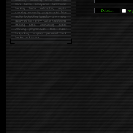
hack
hacker anonymous hackforums
hacking
heslo webhacking exploit
No
cracking anonymity programování fake
mailer lockpicking bumpkey anonymous
password hack proxy hacker hackforums
hacking heslo webhacking exploit
cracking programování fake mailer
lockpicking bumpkey password hack
hacker
hackforums