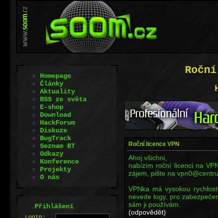
Roční
Homepage
Články
Aktuality
RSS ze světa
E-shop
Download
HackForum
Diskuze
BugTrack
Roční licence VPN
Seznam BT
Odkazy
Ahoj všichni,
Konference
nabízím roční licenci na V
Projekty
zájem, pište na vpn0@centr
O nás
VPNka má vysokou rychlost, 
nevede logy, pro zabezpečené
sám ji používám.
.
Přihlášení
(odpovědět)
L
o
gin: