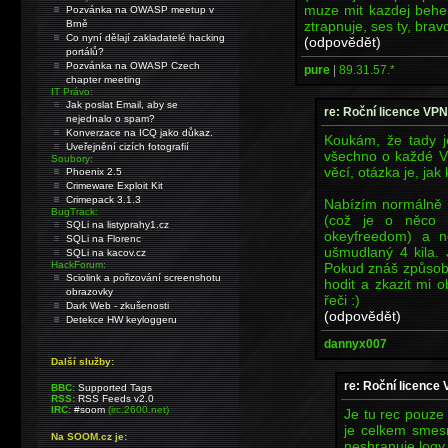
muze mit kazdej behem
Pozvánka na OWASP meetup v
ztrapnuje, ses ty, brav
Brně
Co nyní dělají zakladatelé hacking
(odpovědět)
portálů?
Pozvánka na OWASP Czech
pure
|
89.31.57.*
chapter meeting
IT Právo:
Jak poslat Email, aby se
re: Roční licence VPN
nejednalo o spam?
Konverzace na ICQ jako důkaz.
Koukám, že tady je
Uveřejnění cizích fotografií
všechno o každé V
Soubory:
věcí, otázka je, jak
Phoenix 2.5
Crimeware Exploit Kit
Crimepack 3.1.3
Nabízím normálně li
BugTrack:
(což je o něco 
SQLi na listyprahy1.cz
okeyfreedom) a ne
SQLi na Florenc
ušmudlaný 4 kila. 
SQLi na kacov.cz
HackForum:
Pokud znáš způsob,
Sciolink a pořizování screenshotu
hodit a zkazit mi o
obrazovky
řeči :)
Dark Web - zkušenosti
(odpovědět)
Detekce HW keyloggeru
dannyx007
Další služby:
re: Roční licence
BBC:
Supported Tags
RSS:
RSS Feeds v2.0
IRC:
#soom
(irc.2600.net)
Je tu rec pouze
je celkem smesn
Na SOOM.cz je:
neshranuje logy