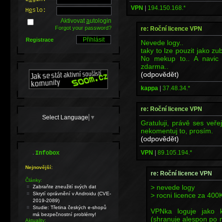
VPN
|
194.150.168.*
H
e
slo:
Aktivovat
a
utologin
Forgot your password?
re: Roční licence VPN
Registrace
Nevede logy..
taky to lze pouzit jako z
No mekup to.. A navic
zdarma..
(odpovědět)
kappa
|
37.48.34.*
re: Roční licence VPN
Select Language
▼
Gratuluji, právě ses veře
nekomentuj to, prosím.
(odpovědět)
.
VPN
|
89.105.194.*
Infobox
Nejnovější:
re: Roční licence VPN
Články:
> nevede logy
Zabraňte zneužití svých dat
Skrytí oprávnění v Androidu (CVE-
> rocni licence za 400
2019-2089)
Studie: Třetina českých e-shopů
VPNka loguje jako k
má bezpečnostní problémy!
(shranuje alespon po m
Aktuality: