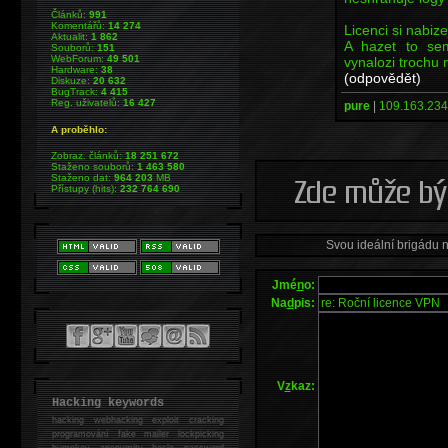
Článků:
991
Komentářů:
14 274
Licenci si nabize
Aktualit:
1 862
A hazet to se
Souborů:
151
WebForum:
49 501
vynalozi trochu
Hardware:
38
(odpovědět)
Diskuze:
20 632
BugTrack:
4 415
Reg. uživatelů:
16 427
pure
|
109.163.234
A proběhlo:
Zobraz. článků:
18 251 672
Staženo souborů:
1 463 580
Staženo dat:
964 203
MB
Přístupy (hits):
232 764 690
Svou ideální brigádu 
Jmé
n
o:
Na
d
pis:
V
z
kaz:
Hacking keywords
hacking
webhacking exploit cracking
programování fake mailer lockpicking
bumpkey anonymity heslo password