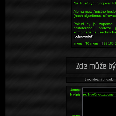
Na TrueCrypt fungoval Tcb
Ale na max 7mistne heslo 
(hash algoritmus, sifrovac
Pokud by jsi zapomel c
bruteforcnou protoze
kombinace na vsechny hash
(odpovědět)
anonymTCanonym
|
93.185.5
Svou ideální brigádu 
Jmé
n
o:
Na
d
pis:
V
z
kaz: