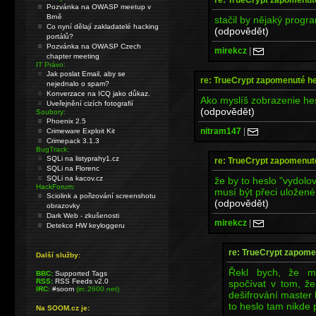
Pozvánka na OWASP meetup v
Brně
stačil by nějaký progr
Co nyní dělají zakladatelé hacking
(odpovědět)
portálů?
Pozvánka na OWASP Czech
mirekcz
|
chapter meeting
IT Právo:
Jak poslat Email, aby se
re: TrueCrypt zapomenuté h
nejednalo o spam?
Konverzace na ICQ jako důkaz.
Ako myslíš zobrazenie hes
Uveřejnění cizích fotografií
(odpovědět)
Soubory:
Phoenix 2.5
nitram147
|
Crimeware Exploit Kit
Crimepack 3.1.3
BugTrack:
SQLi na listyprahy1.cz
re: TrueCrypt zapomenut
SQLi na Florenc
SQLi na kacov.cz
že by to heslo "vydolo
HackForum:
musí být přeci uložené
Sciolink a pořizování screenshotu
(odpovědět)
obrazovky
Dark Web - zkušenosti
mirekcz
|
Detekce HW keyloggeru
re: TrueCrypt zapome
Další služby:
Řekl bych, že m
BBC:
Supported Tags
RSS:
RSS Feeds v2.0
spočívat v tom, ž
IRC:
#soom
(irc.2600.net)
dešifrování maste
to heslo tam nikde
Na SOOM.cz je: