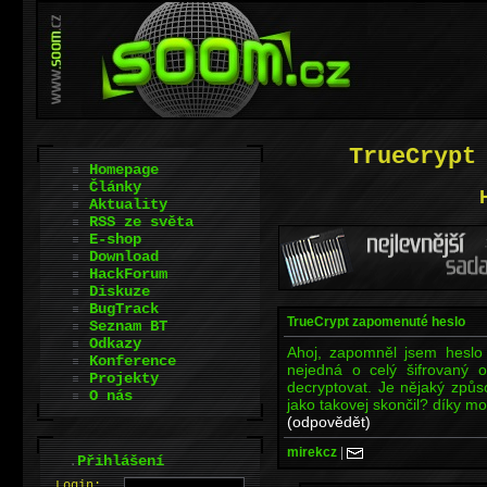
TrueCrypt
Homepage
Články
Aktuality
RSS ze světa
E-shop
Download
HackForum
Diskuze
BugTrack
TrueCrypt zapomenuté heslo
Seznam BT
Odkazy
Ahoj, zapomněl jsem heslo
Konference
nejedná o celý šifrovaný o
Projekty
decryptovat. Je nějaký způsob
O nás
jako takovej skončil? díky m
(odpovědět)
mirekcz
|
.
Přihlášení
L
o
gin: