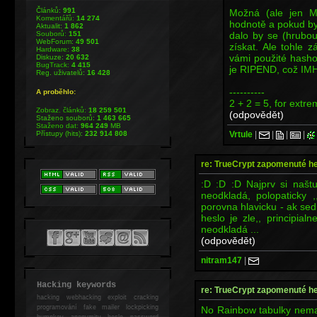
Článků:
991
Možná (ale jen M
Komentářů:
14 274
hodnotě a pokud by
Aktualit:
1 862
dalo by se (hrubou
Souborů:
151
WebForum:
49 501
získat. Ale tohle z
Hardware:
38
vámi použité hasho
Diskuze:
20 632
BugTrack:
4 415
je RIPEND, což IM
Reg. uživatelů:
16 428
----------
A proběhlo:
2 + 2 = 5, for extre
Zobraz. článků:
18 259 501
(odpovědět)
Staženo souborů:
1 463 665
Staženo dat:
964 249
MB
Vrtule
|
|
|
|
Přístupy (hits):
232 914 808
re: TrueCrypt zapomenuté h
:D :D :D Najprv si naštu
neodkladá, polopaticky ,
porovna hlavicku - ak sed
heslo je zle,, principial
neodkladá ...
(odpovědět)
nitram147
|
Hacking keywords
re: TrueCrypt zapomenuté h
hacking
webhacking exploit cracking
programování fake mailer lockpicking
No Rainbow tabulky nemaš
bumpkey anonymity heslo password