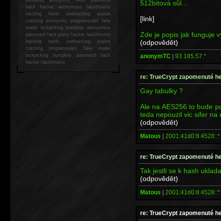
512bitová sůl...
hack
hacker anonymous hackforums
hacking
heslo webhacking exploit
[link]
cracking anonymity programování fake
mailer lockpicking bumpkey anonymous
Zde je popis jak funguje 
password hack proxy hacker hackforums
(odpovědět)
hacking heslo webhacking exploit
cracking programování fake mailer
anonymTC
|
93.185.57.*
lockpicking bumpkey password hack
hacker
hackforums
re: TrueCrypt zapomenuté h
Gay tabulky ?
Ale na AES256 to bude po
teda nepouzil vic sifer na
(odpovědět)
Matous
|
2001:41d0:8:4528::*
re: TrueCrypt zapomenuté h
Tak jestli se k hash uklad
(odpovědět)
Matous
|
2001:41d0:8:4528::*
re: TrueCrypt zapomenuté h