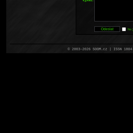
No
© 2003–2026 SOOM.cz | ISSN 180