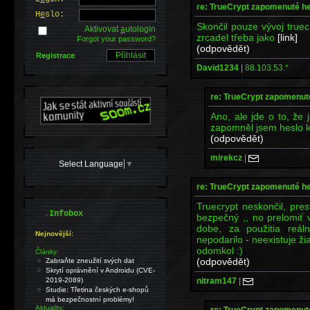
re: TrueCrypt zapomenuté h
H
e
slo:
Skončil pouze vývoj true
Aktivovat
a
utologin
zrcadel třeba jako
[link]
Forgot your password?
(odpovědět)
Registrace
David1234
|
88.103.53.*
re: TrueCrypt zapomenut
Ano, ale jde o to, že
zapomněl jsem heslo 
(odpovědět)
mirekcz
|
Select Language
▼
re: TrueCrypt zapomenuté h
Truecrypt neskončil, prest
.
Infobox
bezpečný ,, no prelomiť 
dobe, za použitia reáln
Nejnovější:
nepodarilo - neexistuje ži
odomkol :)
Články:
(odpovědět)
Zabraňte zneužití svých dat
Skrytí oprávnění v Androidu (CVE-
nitram147
|
2019-2089)
Studie: Třetina českých e-shopů
má bezpečnostní problémy!
Aktuality:
re: TrueCrypt zapomenut