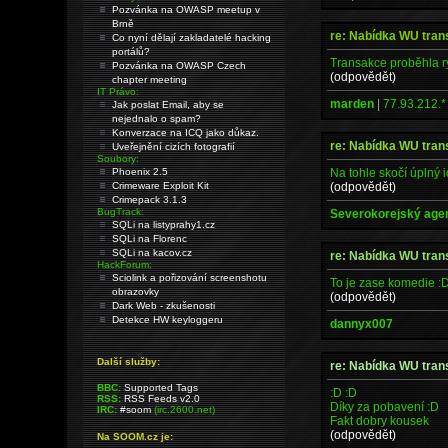
Pozvánka na OWASP meetup v
Brně
re: Nabídka WU tra
Co nyní dělají zakladatelé hacking
portálů?
Transakce proběhla r
Pozvánka na OWASP Czech
(odpovědět)
chapter meeting
IT Právo:
marden
|
77.93.212.*
Jak poslat Email, aby se
nejednalo o spam?
Konverzace na ICQ jako důkaz.
re: Nabídka WU tra
Uveřejnění cizích fotografií
Soubory:
Na tohle skočí úplný i
Phoenix 2.5
(odpovědět)
Crimeware Exploit Kit
Crimepack 3.1.3
BugTrack:
Severokorejský age
SQLi na listyprahy1.cz
SQLi na Florenc
SQLi na kacov.cz
re: Nabídka WU tra
HackForum:
Sciolink a pořizování screenshotu
To je zase komedie :
obrazovky
(odpovědět)
Dark Web - zkušenosti
Detekce HW keyloggeru
dannyx007
Další služby:
re: Nabídka WU tra
BBC:
Supported Tags
:D :D
RSS:
RSS Feeds v2.0
Díky za pobavení :D
IRC:
#soom
(irc.2600.net)
Fakt dobry kousek
(odpovědět)
Na SOOM.cz je: