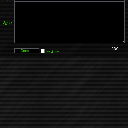
V
z
kaz:
BBCode
No
S
pam