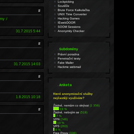
Lockpicking
Soutěže
Brute Force Kalkulačka
#
UNIX Time Converter
my :/
Hacking Games
IEwebDOOR
SOOM Sessions
31.7.2015 5:44
Anonymity Checker
#
.
Subdomény
Právní poradna
Penetrační testy
Fake Mailer
31.7.2015 14:03
Hackme webmail
#
.
Anketa
Které anonymizační služby
1.8.2015 10:18
nejčastěji využíváte?
Źádné, nemám co skrývat
(1 356)
#
19 %
Žádné, nebojím se
(519)
7 %
VPN
(746)
10 %
VPS
(263)
4 %
Free Proxy
(336)