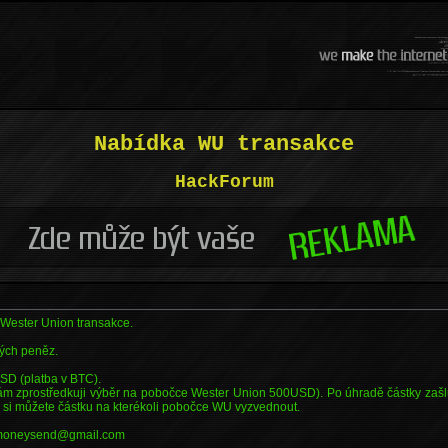
Nabídka WU transakce
HackForum
 Wester Union transakce.
ých peněz.
D (platba v BTC).
vám zprostředkuji výběr na pobočce Wester Union 500USD). Po úhradě částky zaš
ré si můžete částku na kterékoli pobočce WU vyzvednout.
wumoneysend@gmail.com