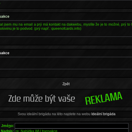
*
nsakce
l jsem mu na email a prý má kontakt na dakwebu, myslíte že je to možné, prý to t
olovinu je to podvod. (prý např.: queenofcards.info)
nsakce
Zpět
Svou ideální brigádu na léto najdete na webu
Ideální brigáda
Jmé
n
o:
Na
d
pis: