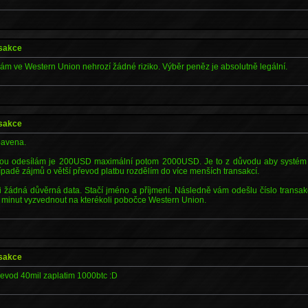
nsakce
ám ve Western Union nehrozí žádné riziko. Výběr peněz je absolutně legální.
nsakce
bavena.
erou odesílám je 200USD maximální potom 2000USD. Je to z důvodu aby systém 
ípadě zájmů o větší převod platbu rozdělím do více menších transakcí.
ji žádná důvěrná data. Stačí jméno a příjmení. Následně vám odešlu číslo transak
5 minut vyzvednout na kterékoli pobočce Western Union.
nsakce
revod 40mil zaplatim 1000btc :D