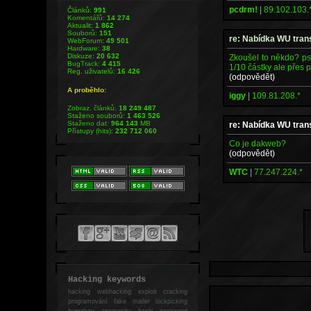
pcdrm!
|
89.102.103.
Článků:
991
Komentářů:
14 274
Aktualit:
1 862
Souborů:
151
re: Nabídka WU tra
WebForum:
49 501
Hardware:
38
Diskuze:
20 632
Zkoušel to někdo? psa
BugTrack:
4 415
1/10 částky ale přes p
Reg. uživatelů:
16 426
(odpovědět)
A proběhlo:
iggy
|
109.81.208.*
Zobraz. článků:
18 249 487
Staženo souborů:
1 463 526
Staženo dat:
964 143
MB
re: Nabídka WU tra
Přístupy (hits):
232 712 060
Co je dakweb?
(odpovědět)
WTC
|
77.247.224.*
Hacking keywords
hacking
webhacking exploit cracking
programování fake mailer lockpicking
bumpkey anonymity heslo password