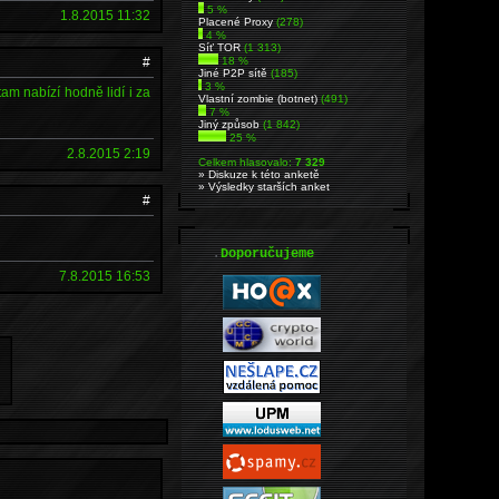
5 %
1.8.2015 11:32
Placené Proxy
(278)
4 %
Síť TOR
(1 313)
#
18 %
Jiné P2P sítě
(185)
3 %
am nabízí hodně lidí i za
Vlastní zombie (botnet)
(491)
7 %
Jiný způsob
(1 842)
25 %
2.8.2015 2:19
Celkem hlasovalo:
7 329
» Diskuze k této anketě
» Výsledky starších anket
#
.
Doporučujeme
7.8.2015 16:53