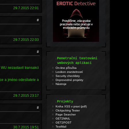
29.7.2015 22:01
#
29.7.2015 22:03
#
.
Penetrační testování
webových aplikací
WU nezastavil transakci
On-line příručka
Lexikon zranitelností
Security checklisty
ce a jméno odesílatele a
Doprovodné projekty
Nástroje
29.7.2015 23:17
.
Projekty
Kniha XSS v praxi (pdf)
#
Clickjacking Tester
Page Searcher
GET2MAIL
GET2POST
TestMail
30.7.2015 19:51