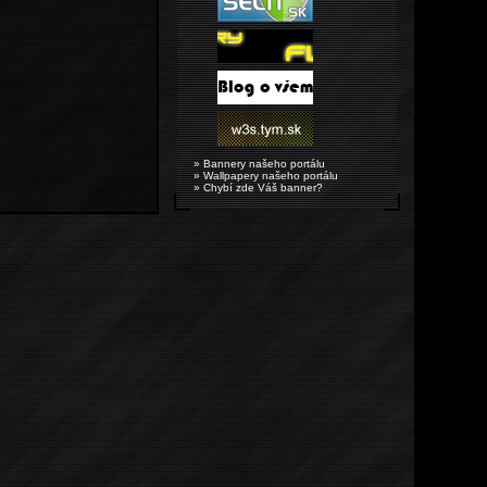
» Bannery našeho portálu
» Wallpapery našeho portálu
» Chybí zde Váš banner?