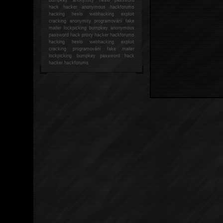
hack
hacker anonymous hackforums
hacking
heslo webhacking exploit
cracking anonymity programování fake
mailer lockpicking bumpkey anonymous
password hack proxy hacker hackforums
hacking heslo webhacking exploit
cracking programování fake mailer
lockpicking bumpkey password hack
hacker
hackforums