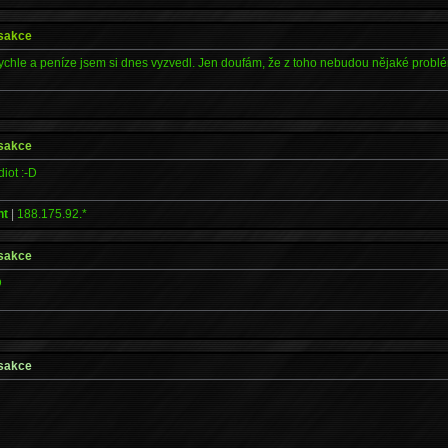
nsakce
ychle a peníze jsem si dnes vyzvedl. Jen doufám, že z toho nebudou nějaké problé
nsakce
diot :-D
nt
|
188.175.92.*
nsakce
D
nsakce