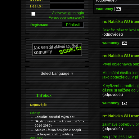
(odpovědět)
H
e
slo:
wumoney
|
Aktivovat
a
utologin
Forgot your password?
re: Nabídka WU tra
Registrace
Jakožto zákazníkovi v
(odpovědět)
wumoney
|
re: Nabídka WU tra
První objednávka od
Minimální částka kt
Select Language
▼
jako podezřelou. V př
K vyřízení nepotřebu
částku si můžete do 
(odpovědět)
.
Infobox
wumoney
|
Nejnovější:
Články:
re: Nabídka WU tra
Zabraňte zneužití svých dat
Skrytí oprávnění v Androidu (CVE-
zajimave potrebuju p
2019-2089)
(odpovědět)
Studie: Třetina českých e-shopů
má bezpečnostní problémy!
hm
|
178.255.168.*
Aktuality: