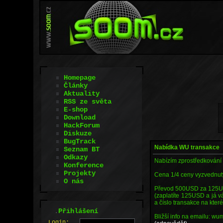
Homepage
Články
Aktuality
RSS ze světa
E-shop
Download
HackForum
Diskuze
BugTrack
Nabídka WU transakce
Seznam BT
Odkazy
Nabízím zprostředkování
Konference
Projekty
Cena 1/4 ceny vyzvednut
O nás
Převod 500USD za 125US
(zaplatíte 125USD a já 
a číslo transakce na kte
.
Přihlášení
Bližší info na emailu: 
L
o
gin: