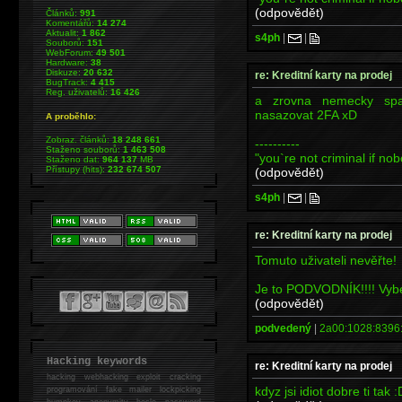
(odpovědět)
Článků:
991
Komentářů:
14 274
Aktualit:
1 862
s4ph
|
|
Souborů:
151
WebForum:
49 501
Hardware:
38
Diskuze:
20 632
re: Kreditní karty na prodej
BugTrack:
4 415
Reg. uživatelů:
16 426
a zrovna nemecky spa
nasazovat 2FA xD
A proběhlo:
Zobraz. článků:
18 248 661
----------
Staženo souborů:
1 463 508
"you`re not criminal if nob
Staženo dat:
964 137
MB
Přístupy (hits):
232 674 507
(odpovědět)
s4ph
|
|
re: Kreditní karty na prodej
Tomuto uživateli nevěřte!
Je to PODVODNÍK!!!! Vybe
(odpovědět)
podvedený
|
2a00:1028:8396:
Hacking keywords
re: Kreditní karty na prodej
hacking
webhacking exploit cracking
kdyz jsi idiot dobre ti tak :
programování fake mailer lockpicking
bumpkey anonymity heslo password