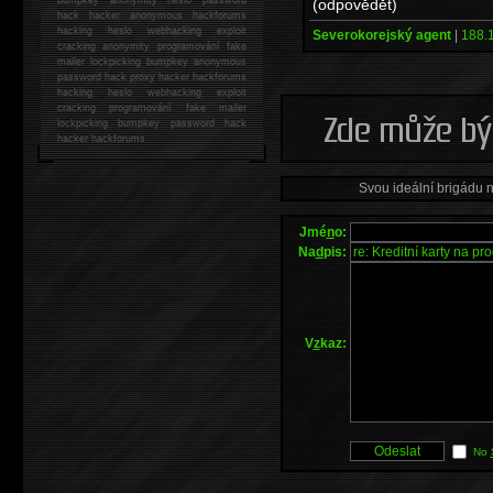
(odpovědět)
hack
hacker anonymous hackforums
hacking
heslo webhacking exploit
Severokorejský agent
|
188.
cracking anonymity programování fake
mailer lockpicking bumpkey anonymous
password hack proxy hacker hackforums
hacking heslo webhacking exploit
cracking programování fake mailer
lockpicking bumpkey password hack
hacker
hackforums
Svou ideální brigádu 
Jmé
n
o:
Na
d
pis:
V
z
kaz:
No