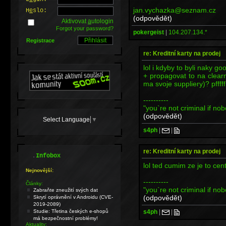
jan.vychazka@seznam.cz
H
e
slo:
(odpovědět)
Aktivovat
a
utologin
Forgot your password?
pokergeist
|
104.207.134.*
Registrace
re: Kreditní karty na prodej
lol i kdyby to byli naky go
+ propagovat to na clear
ma svoje suppliery)? pfffff
----------
"you`re not criminal if nob
(odpovědět)
Select Language
▼
s4ph
|
|
re: Kreditní karty na prodej
.
Infobox
lol ted cumim ze je to ce
Nejnovější:
----------
Články:
"you`re not criminal if nob
Zabraňte zneužití svých dat
(odpovědět)
Skrytí oprávnění v Androidu (CVE-
2019-2089)
s4ph
|
|
Studie: Třetina českých e-shopů
má bezpečnostní problémy!
Aktuality: