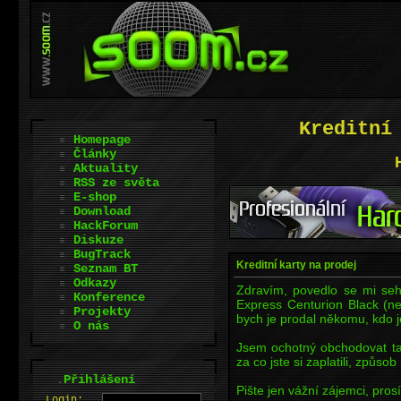
Kreditní
Homepage
Články
Aktuality
RSS ze světa
E-shop
Download
HackForum
Diskuze
BugTrack
Kreditní karty na prodej
Seznam BT
Odkazy
Zdravím, povedlo se mi seh
Konference
Express Centurion Black (nej
Projekty
bych je prodal někomu, kdo j
O nás
Jsem ochotný obchodovat tak
za co jste si zaplatili, způso
.
Přihlášení
Pište jen vážní zájemci, pros
L
o
gin: