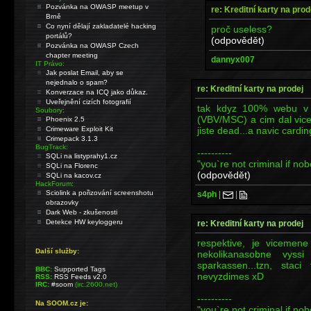
Pozvánka na OWASP meetup v
re: Kreditní karty na prod
Brně
Co nyní dělají zakladatelé hacking
proč useless?
portálů?
(odpovědět)
Pozvánka na OWASP Czech
chapter meeting
dannyx007
IT Právo:
Jak poslat Email, aby se
nejednalo o spam?
re: Kreditní karty na prodej
Konverzace na ICQ jako důkaz.
Uveřejnění cizích fotografií
tak kdyz 100% webu v
Soubory:
(VBV/MSC) a cim dal vic
Phoenix 2.5
jiste dead...a navic cardi
Crimeware Exploit Kit
Crimepack 3.1.3
BugTrack:
----------
SQLi na listyprahy1.cz
"you`re not criminal if nob
SQLi na Florenc
(odpovědět)
SQLi na kacov.cz
HackForum:
Sciolink a pořizování screenshotu
s4ph
|
|
obrazovky
Dark Web - zkušenosti
Detekce HW keyloggeru
re: Kreditní karty na prodej
respektive, je vicemene
Další služby:
nekolikanasobne vys
sparkassen...tzn, staci
BBC:
Supported Tags
nevyzdimes xD
RSS:
RSS Feeds v2.0
IRC:
#soom
(irc.2600.net)
----------
Na SOOM.cz je:
"you`re not criminal if nob