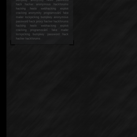
hack
hacker anonymous hackforums
hacking
heslo webhacking exploit
cracking anonymity programování fake
mailer lockpicking bumpkey anonymous
password hack proxy hacker hackforums
hacking heslo webhacking exploit
cracking programování fake mailer
lockpicking bumpkey password hack
hacker
hackforums