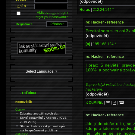
(odpovědět)
H
e
slo:
Horac
|
212.24.144.*
Aktivovat
a
utologin
Forgot your password?
re: Hacker - reference
Registrace
Precital som si to asi 3x a
(odpovědět)
[n]
|
195.168.124.*
re: Hacker - reference
Horac: S největší pravd
100%, a pochvalné zprávy
Select Language
▼
----------
Teprve když vstáváte s hackin
hackerem.
.
Infobox
(odpovědět)
Nejnovější:
.cCuMiNn.
|
|
|
Články:
Zabraňte zneužití svých dat
re: Hacker - reference
Skrytí oprávnění v Androidu (CVE-
2019-2089)
Jde jednoduše o to, se z
Studie: Třetina českých e-shopů
kdo je a kdo není podvod
má bezpečnostní problémy!
ne. Stejně se se hodnot
Aktuality: