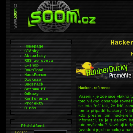
Hacke
Homepage
Články
Aktuality
RSS ze světa
E-shop
Download
HackForum
Diskuze
BugTrack
Hacker - reference
Seznam BT
Odkazy
Vážení - je zde sice vlákno 
Konference
toto vlákno obsahuje rovně
Projekty
se toto řeší tak, že lidé za
O nás
tomto případě hackery. Nejd
kdo přesně tím hackerem
informaci, že je s daným ha
tuto myšlenku? Navrhuji tedy
.
Přihlášení
(uvedení jejich emailu) a n
L
o
gin: