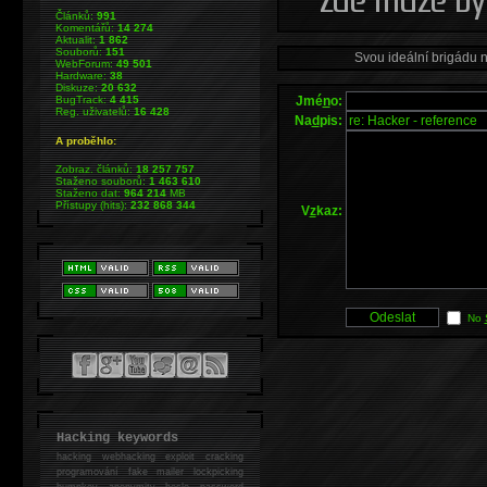
Článků:
991
Komentářů:
14 274
Aktualit:
1 862
Souborů:
151
Svou ideální brigádu 
WebForum:
49 501
Hardware:
38
Diskuze:
20 632
Jmé
n
o:
BugTrack:
4 415
Reg. uživatelů:
16 428
Na
d
pis:
A proběhlo:
Zobraz. článků:
18 257 757
Staženo souborů:
1 463 610
Staženo dat:
964 214
MB
Přístupy (hits):
232 868 344
V
z
kaz:
No
Hacking keywords
hacking
webhacking exploit cracking
programování fake mailer lockpicking
bumpkey anonymity heslo password