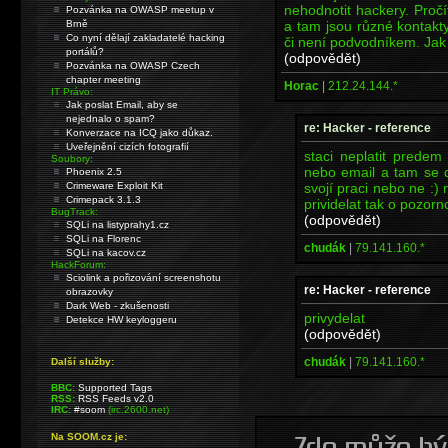
nehodnotit hackery. Pročí
Pozvánka na OWASP meetup v
a tam jsou různé kontakt
Brně
Co nyní dělají zakladatelé hacking
či není podvodníkem. Jak
portálů?
(odpovědět)
Pozvánka na OWASP Czech
chapter meeting
Horac
|
212.24.144.*
IT Právo:
Jak poslat Email, aby se
nejednalo o spam?
re: Hacker - reference
Konverzace na ICQ jako důkaz.
Uveřejnění cizích fotografií
staci neplatit predem
Soubory:
nebo email a tam se da
Phoenix 2.5
svojí praci nebo ne :)
Crimeware Exploit Kit
Crimepack 3.1.3
prividelat tak o pozorno
BugTrack:
(odpovědět)
SQLi na listyprahy1.cz
SQLi na Florenc
chudák
|
79.141.160.*
SQLi na kacov.cz
HackForum:
Sciolink a pořizování screenshotu
re: Hacker - reference
obrazovky
Dark Web - zkušenosti
privydelat
Detekce HW keyloggeru
(odpovědět)
chudák
|
79.141.160.*
Další služby:
BBC:
Supported Tags
RSS:
RSS Feeds v2.0
IRC:
#soom
(irc.2600.net)
Na SOOM.cz je: