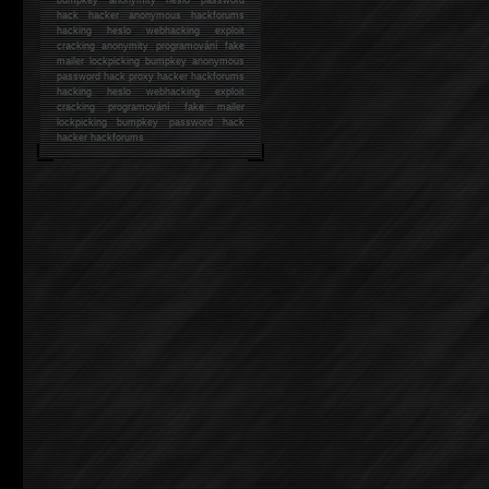
hack
hacker anonymous hackforums
hacking
heslo webhacking exploit
cracking anonymity programování fake
mailer lockpicking bumpkey anonymous
password hack proxy hacker hackforums
hacking heslo webhacking exploit
cracking programování fake mailer
lockpicking bumpkey password hack
hacker
hackforums