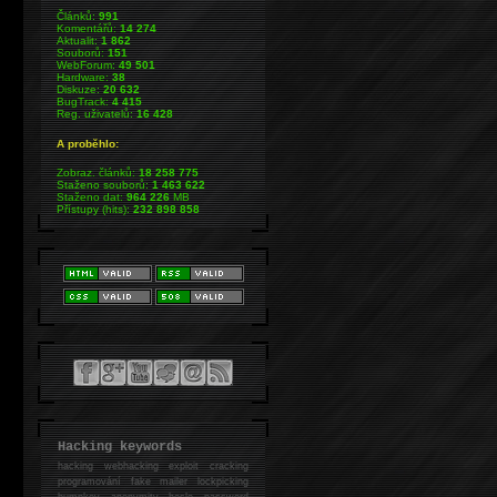
Článků:
991
Komentářů:
14 274
Aktualit:
1 862
Souborů:
151
WebForum:
49 501
Hardware:
38
Diskuze:
20 632
BugTrack:
4 415
Reg. uživatelů:
16 428
A proběhlo:
Zobraz. článků:
18 258 775
Staženo souborů:
1 463 622
Staženo dat:
964 226
MB
Přístupy (hits):
232 898 858
Hacking keywords
hacking
webhacking exploit cracking
programování fake mailer lockpicking
bumpkey anonymity heslo password