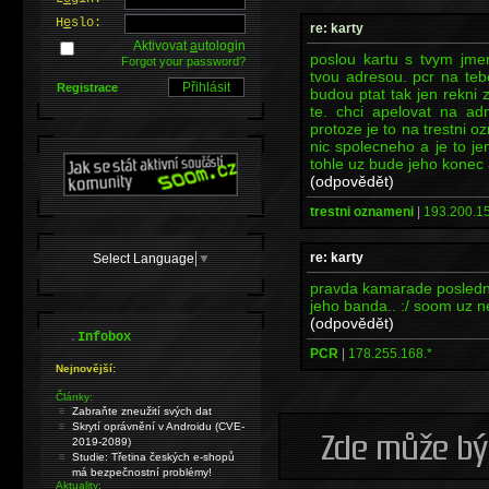
H
e
slo:
re: karty
Aktivovat
a
utologin
poslou kartu s tvym jm
Forgot your password?
tvou adresou. pcr na teb
Registrace
budou ptat tak jen rekni
te. chci apelovat na a
protoze je to na trestni
nic spolecneho a je to j
tohle uz bude jeho konec 
(odpovědět)
trestni oznameni
|
193.200.15
re: karty
Select Language
▼
pravda kamarade posledni t
jeho banda.. :/ soom uz n
(odpovědět)
.
Infobox
PCR
|
178.255.168.*
Nejnovější:
Články:
Zabraňte zneužití svých dat
Skrytí oprávnění v Androidu (CVE-
2019-2089)
Studie: Třetina českých e-shopů
má bezpečnostní problémy!
Aktuality: