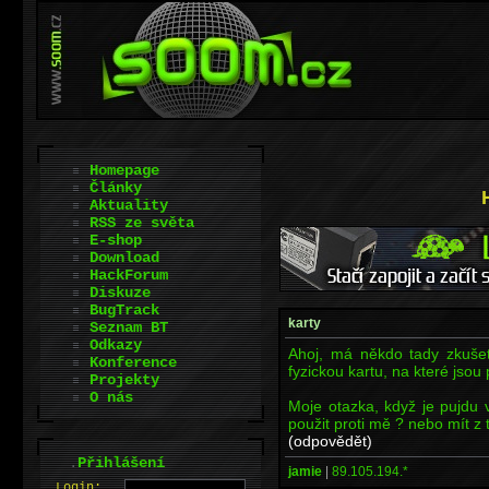
Homepage
Články
Aktuality
RSS ze světa
E-shop
Download
HackForum
Diskuze
BugTrack
karty
Seznam BT
Odkazy
Ahoj, má někdo tady zkuše
Konference
fyzickou kartu, na které jsou
Projekty
O nás
Moje otazka, když je pujdu
použit proti mě ? nebo mít z
(odpovědět)
.
Přihlášení
jamie
|
89.105.194.*
L
o
gin: