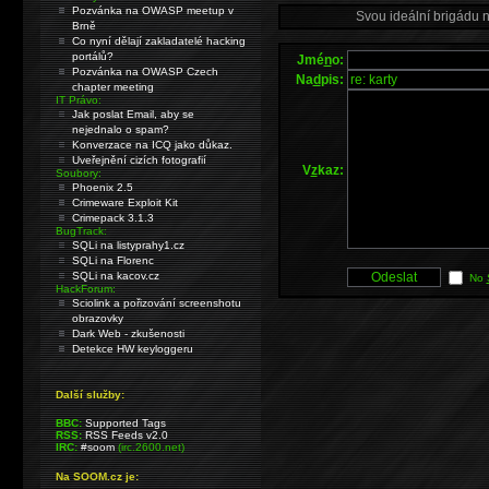
Pozvánka na OWASP meetup v
Svou ideální brigádu 
Brně
Co nyní dělají zakladatelé hacking
portálů?
Jmé
n
o:
Pozvánka na OWASP Czech
Na
d
pis:
chapter meeting
IT Právo:
Jak poslat Email, aby se
nejednalo o spam?
Konverzace na ICQ jako důkaz.
Uveřejnění cizích fotografií
V
z
kaz:
Soubory:
Phoenix 2.5
Crimeware Exploit Kit
Crimepack 3.1.3
BugTrack:
SQLi na listyprahy1.cz
SQLi na Florenc
SQLi na kacov.cz
No
HackForum:
Sciolink a pořizování screenshotu
obrazovky
Dark Web - zkušenosti
Detekce HW keyloggeru
Další služby:
BBC:
Supported Tags
RSS:
RSS Feeds v2.0
IRC:
#soom
(irc.2600.net)
Na SOOM.cz je: