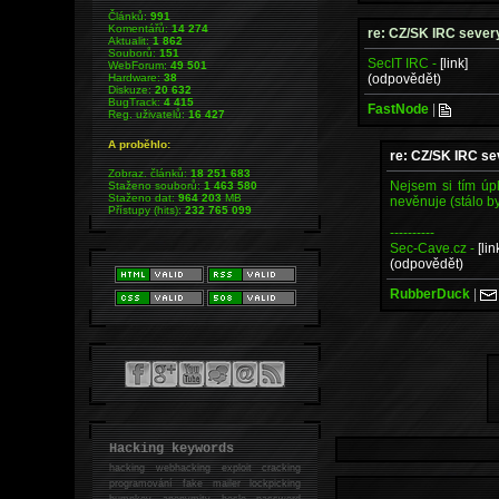
Článků:
991
Komentářů:
14 274
re: CZ/SK IRC sever
Aktualit:
1 862
Souborů:
151
SecIT IRC -
[link]
WebForum:
49 501
(odpovědět)
Hardware:
38
Diskuze:
20 632
BugTrack:
4 415
FastNode
|
Reg. uživatelů:
16 427
A proběhlo:
re: CZ/SK IRC se
Zobraz. článků:
18 251 683
Nejsem si tím úp
Staženo souborů:
1 463 580
Staženo dat:
964 203
MB
nevěnuje (stálo by 
Přístupy (hits):
232 765 099
----------
Sec-Cave.cz -
[lin
(odpovědět)
RubberDuck
|
Hacking keywords
hacking
webhacking exploit cracking
programování fake mailer lockpicking
bumpkey anonymity heslo password