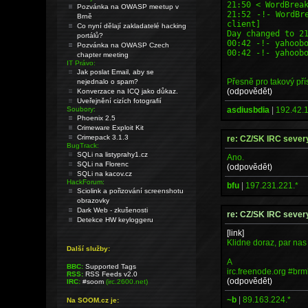
21:50 < WordBrea
Pozvánka na OWASP meetup v
21:52 -!- WordBr
Brně
client]
Co nyní dělají zakladatelé hacking
Day changed to 2
portálů?
00:42 -!- yahoob
Pozvánka na OWASP Czech
00:42 -!- yahoob
chapter meeting
IT Právo:
Jak poslat Email, aby se
Přesně pro takový pří
nejednalo o spam?
(odpovědět)
Konverzace na ICQ jako důkaz.
Uveřejnění cizích fotografií
asdiusbdia
|
192.42.1
Soubory:
Phoenix 2.5
Crimeware Exploit Kit
Crimepack 3.1.3
re: CZ/SK IRC sever
BugTrack:
SQLi na listyprahy1.cz
Ano.
SQLi na Florenc
(odpovědět)
SQLi na kacov.cz
HackForum:
bfu
|
197.231.221.*
Sciolink a pořizování screenshotu
obrazovky
Dark Web - zkušenosti
re: CZ/SK IRC sever
Detekce HW keyloggeru
[link]
Klidne doraz, par nas t
Další služby:
A
BBC:
Supported Tags
irc.freenode.org #brm
RSS:
RSS Feeds v2.0
(odpovědět)
IRC:
#soom
(irc.2600.net)
~b
|
89.163.224.*
Na SOOM.cz je: