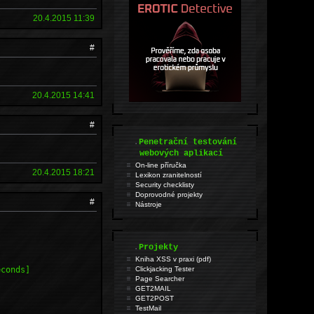
20.4.2015 11:39
#
20.4.2015 14:41
#
.
Penetrační testování
webových aplikací
On-line příručka
20.4.2015 18:21
Lexikon zranitelností
Security checklisty
Doprovodné projekty
#
Nástroje
.
Projekty
Kniha XSS v praxi (pdf)
econds]
Clickjacking Tester
Page Searcher
GET2MAIL
GET2POST
TestMail