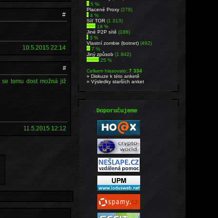
5 %
Placené Proxy
(278)
#
4 %
Síť TOR
(1 313)
18 %
Jiné P2P sítě
(186)
3 %
Vlastní zombie (botnet)
(492)
10.5.2015 22:14
7 %
Jiný způsob
(1 842)
25 %
#
Celkem hlasovalo:
7 334
» Diskuze k této anketě
o se tomu dost možná již
» Výsledky starších anket
.
Doporučujeme
11.5.2015 12:12