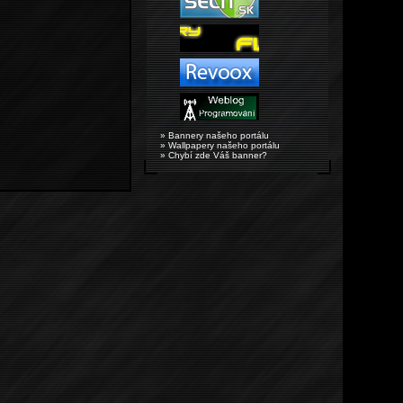
» Bannery našeho portálu
» Wallpapery našeho portálu
» Chybí zde Váš banner?