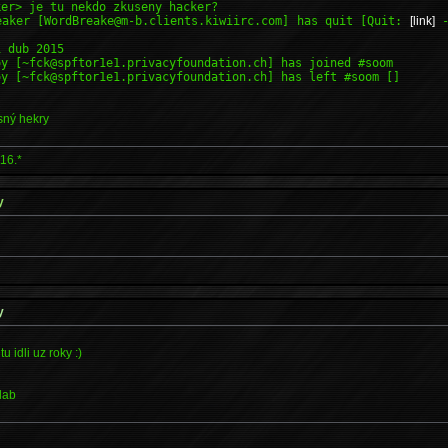
ker> je tu nekdo zkuseny hacker?
eaker [WordBreake@m-b.clients.kiwiirc.com] has quit [Quit:
[link]
-
1 dub 2015
oy [~fck@spftor1e1.privacyfoundation.ch] has joined #soom
oy [~fck@spftor1e1.privacyfoundation.ch] has left #soom []
sný hekry
16.*
y
y
u idli uz roky :)
lab