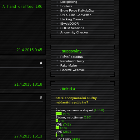
Lockpicking
 A hand crafted IRC
Soutěže
Brute Force Kalkulačka
UNIX Time Converter
Hacking Games
IEwebDOOR
SOOM Sessions
Anonymity Checker
21.4.2015 0:45
.
Subdomény
Právní poradna
Penetrační testy
#
Fake Mailer
Hackme webmail
21.4.2015 18:18
.
Anketa
#
Které anonymizační služby
nejčastěji využíváte?
Źádné, nemám co skrývat
(1 358)
19 %
Žádné, nebojím se
(520)
7 %
VPN
(746)
10 %
VPS
(263)
4 %
27.4.2015 16:13
Free Proxy
(336)