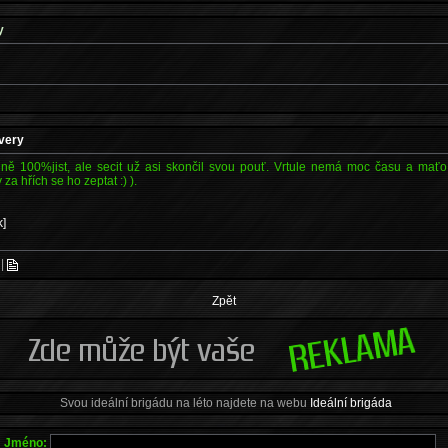
y
very
lně 100%jist, ale secit už asi skončil svou pouť. Vrtule nemá moc času a mať
za hřích se ho zeptat :) ).
k]
|
Zpět
Svou ideální brigádu na léto najdete na webu
Ideální brigáda
Jmé
n
o: