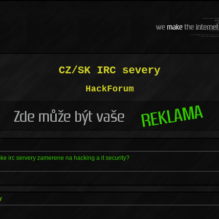
CZ/SK IRC severy
HackForum
eske irc servery zamerene na hacking a it security?
y