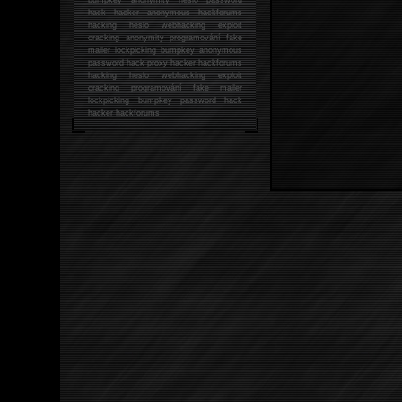
hack
hacker anonymous hackforums
hacking
heslo webhacking exploit
cracking anonymity programování fake
mailer lockpicking bumpkey anonymous
password hack proxy hacker hackforums
hacking heslo webhacking exploit
cracking programování fake mailer
lockpicking bumpkey password hack
hacker
hackforums