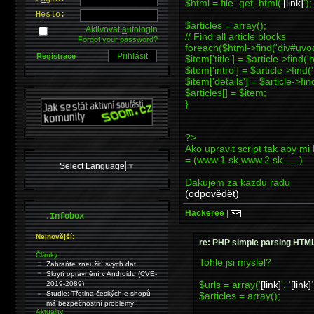
$html = file_get_html('
[link]
');
H
e
slo:
$articles = array();
Aktivovat
a
utologin
// Find all article blocks
Forgot your password?
foreach($html->find('div#uvod
Registrace
$item['title'] = $article->find('
$item['intro'] = $article->find(
$item['details'] = $article->fin
$articles[] = $item;
}
?>
Ako upravit script tak aby mi
= (www.1.sk,www.2.sk......)
Select Language
▼
Dakujem za kazdu radu
(odpovědět)
Hackeree
|
.
Infobox
Nejnovější:
re: PHP simple parsing HT
Články:
Tohle jsi myslel?
Zabraňte zneužití svých dat
Skrytí oprávnění v Androidu (CVE-
$urls = array('
[link]
', '
[link]
'
2019-2089)
Studie: Třetina českých e-shopů
$articles = array();
má bezpečnostní problémy!
Aktuality: