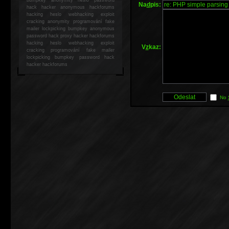
Na
d
pis:
hack
hacker anonymous hackforums
hacking
heslo webhacking exploit
cracking anonymity programování fake
mailer lockpicking bumpkey anonymous
password hack proxy hacker hackforums
hacking heslo webhacking exploit
V
z
kaz:
cracking programování fake mailer
lockpicking bumpkey password hack
hacker
hackforums
No