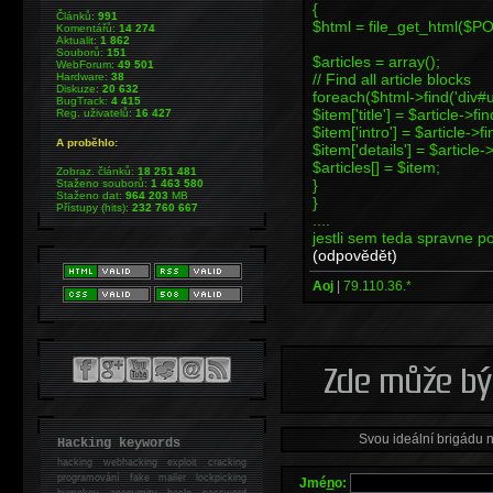
{
Článků:
991
$html = file_get_html($
Komentářů:
14 274
Aktualit:
1 862
Souborů:
151
$articles = array();
WebForum:
49 501
// Find all article blocks
Hardware:
38
Diskuze:
20 632
foreach($html->find('div#u
BugTrack:
4 415
$item['title'] = $article->fi
Reg. uživatelů:
16 427
$item['intro'] = $article->fi
A proběhlo:
$item['details'] = $article-
$articles[] = $item;
Zobraz. článků:
18 251 481
}
Staženo souborů:
1 463 580
Staženo dat:
964 203
MB
}
Přístupy (hits):
232 760 667
....
jestli sem teda spravne po
(odpovědět)
Aoj
|
79.110.36.*
Svou ideální brigádu 
Hacking keywords
hacking
webhacking exploit cracking
programování fake mailer lockpicking
Jmé
n
o:
bumpkey anonymity heslo password