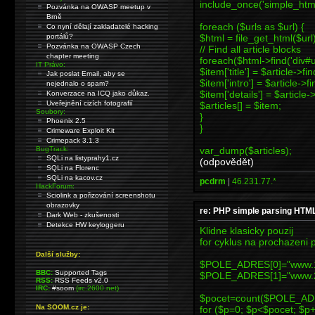
include_once('simple_htm
Pozvánka na OWASP meetup v
Brně
foreach ($urls as $url) {
Co nyní dělají zakladatelé hacking
$html = file_get_html($url)
portálů?
Pozvánka na OWASP Czech
// Find all article blocks
chapter meeting
foreach($html->find('div#u
IT Právo:
$item['title'] = $article->fi
Jak poslat Email, aby se
$item['intro'] = $article->fi
nejednalo o spam?
$item['details'] = $article-
Konverzace na ICQ jako důkaz.
Uveřejnění cizích fotografií
$articles[] = $item;
Soubory:
}
Phoenix 2.5
}
Crimeware Exploit Kit
Crimepack 3.1.3
var_dump($articles);
BugTrack:
SQLi na listyprahy1.cz
(odpovědět)
SQLi na Florenc
SQLi na kacov.cz
pcdrm
|
46.231.77.*
HackForum:
Sciolink a pořizování screenshotu
obrazovky
re: PHP simple parsing HT
Dark Web - zkušenosti
Detekce HW keyloggeru
Klidne klasicky pouzij
for cyklus na prochazeni 
Další služby:
$POLE_ADRES[0]="www.1
BBC:
Supported Tags
$POLE_ADRES[1]="www.2
RSS:
RSS Feeds v2.0
IRC:
#soom
(irc.2600.net)
$pocet=count($POLE_AD
Na SOOM.cz je:
for ($p=0; $p<$pocet; $p