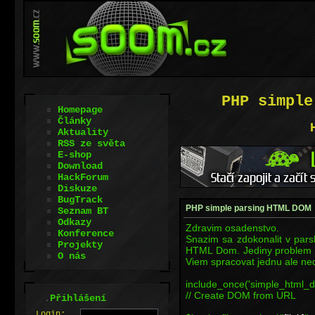
PHP simple
Homepage
Články
Aktuality
RSS ze světa
E-shop
Download
HackForum
Diskuze
BugTrack
PHP simple parsing HTML DOM
Seznam BT
Odkazy
Zdravim osadenstvo.
Konference
Snazim sa zdokonalit v par
Projekty
HTML Dom. Jediny problem s
O nás
Viem spracovat jednu ale ned
include_once('simple_html_d
// Create DOM from URL
.
Přihlášení
L
o
gin: