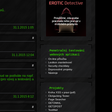
rů..
31.1.2015 1:05
#
.
Penetrační testování
webových aplikací
31.1.2015 12:04
On-line příručka
Lexikon zranitelností
#
Security checklisty
Doprovodné projekty
Nástroje
kud se podíváte na např.
(pro vývoj a testování) a
.
.
Projekty
Kniha XSS v praxi (pdf)
Clickjacking Tester
31.1.2015 8:12
Page Searcher
GET2MAIL
GET2POST
#
TestMail