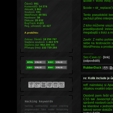
$code = "echo 'Ahoj'; i
Článků:
991
Komentářů:
14 274
$code = str_replace('in
Aktualit:
1 862
Souborů:
151
Tento pseudokód ber
WebForum:
49 501
Hardware:
38
zachází přímo interpr
Diskuze:
20 632
BugTrack:
4 415
Z toho můžeme usuzov
Reg. uživatelů:
16 427
pravděpodoně irelev
megabajtů s tisíci a m
A proběhlo:
Zavěr: Z mého pohled
Zobraz. článků:
18 250 787
Staženo souborů:
1 463 579
sebe na testovacím s
Staženo dat:
964 200
MB
WordPressu a prostuduj
Přístupy (hits):
232 739 284
----------
Sec-Cave.cz -
[link]
(odpovědět)
RubberDuck
|
|
re: Kolik include je
reff: nainstaluj si 
nějakou exaktní odpo
Osobně jsem řešil vý
CSS tak Javascript 
Hacking keywords
správně nastavit cach
ke klientovi v jedno
hacking
webhacking exploit cracking
takový server dokáže 
programování fake mailer lockpicking
bumpkey anonymity heslo password