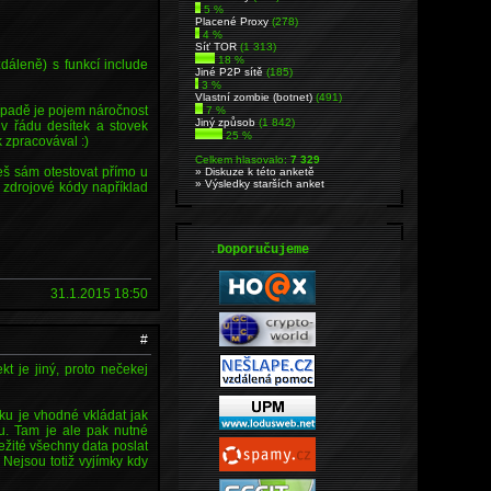
5 %
Placené Proxy
(278)
4 %
Síť TOR
(1 313)
18 %
áleně) s funkcí include
Jiné P2P sítě
(185)
3 %
Vlastní zombie (botnet)
(491)
ípadě je pojem náročnost
7 %
Jiný způsob
(1 842)
v řádu desítek a stovek
25 %
k zpracovával :)
Celkem hlasovalo:
7 329
eš sám otestovat přímo u
» Diskuze k této anketě
» Výsledky starších anket
 zdrojové kódy například
.
Doporučujeme
31.1.2015 18:50
#
t je jiný, proto nečekej
ku je vhodné vkládat jak
u. Tam je ale pak nutné
ežité všechny data poslat
Nejsou totiž vyjímky kdy