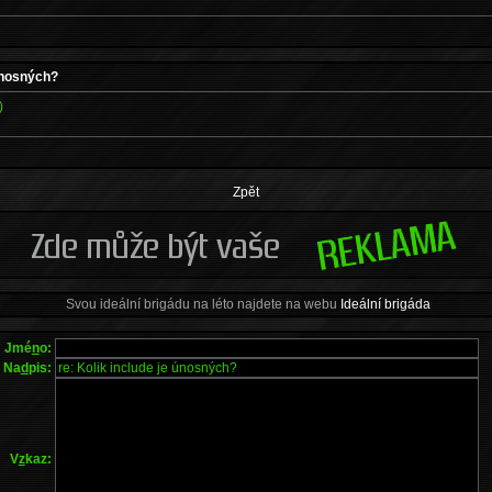
 únosných?
)
Zpět
Svou ideální brigádu na léto najdete na webu
Ideální brigáda
Jmé
n
o:
Na
d
pis:
V
z
kaz: