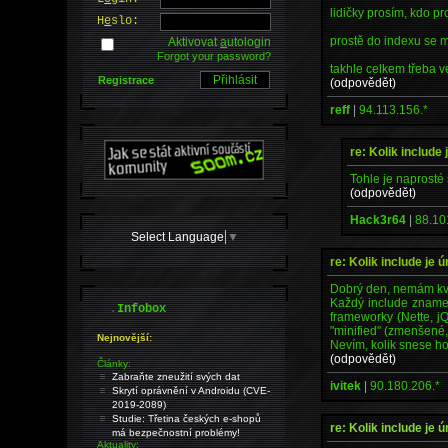
lidičky prosím, kdo pr
H
e
slo:
prostě do indexu se m
Aktivovat
a
utologin
Forgot your password?
takhle celkem třeba ve
Registrace
(odpovědět)
reff
|
94.113.156.*
re: Kolik include
Tohle je naprosté 
(odpovědět)
Hack3r64
|
88.10
Select Language
▼
re: Kolik include je
Dobrý den, nemám kval
Každý include znamen
.
Infobox
frameworky (Nette, jQ
"minified" (zmenšené,
Nejnovější:
Nevím, kolik snese hos
(odpovědět)
Články:
Zabraňte zneužití svých dat
ivitek
|
90.180.206.*
Skrytí oprávnění v Androidu (CVE-
2019-2089)
Studie: Třetina českých e-shopů
re: Kolik include je
má bezpečnostní problémy!
Aktuality: