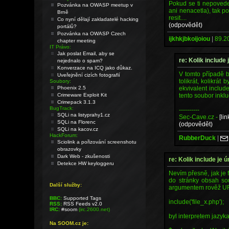
Pokud se ti nepovede 
Pozvánka na OWASP meetup v
ani nenacetla), tak p
Brně
resit....
Co nyní dělají zakladatelé hacking
(odpovědět)
portálů?
Pozvánka na OWASP Czech
ijkhkjbkoijoiou
|
89.2
chapter meeting
IT Právo:
Jak poslat Email, aby se
re: Kolik include
nejednalo o spam?
Konverzace na ICQ jako důkaz.
V tomto případě b
Uveřejnění cizích fotografií
tolikrát, kolikrát
Soubory:
ekvivalent includ
Phoenix 2.5
tento soubor inklu
Crimeware Exploit Kit
Crimepack 3.1.3
BugTrack:
----------
SQLi na listyprahy1.cz
Sec-Cave.cz -
[lin
SQLi na Florenc
(odpovědět)
SQLi na kacov.cz
HackForum:
RubberDuck
|
Sciolink a pořizování screenshotu
obrazovky
Dark Web - zkušenosti
re: Kolik include je
Detekce HW keyloggeru
Nevím přesně, jak je
do stránky obsah so
Další služby:
argumentem rověž URL
BBC:
Supported Tags
include('file_x.php');
RSS:
RSS Feeds v2.0
IRC:
#soom
(irc.2600.net)
byl interpretem jazy
Na SOOM.cz je: