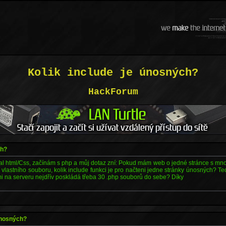
Kolik include je únosných?
HackForum
ch?
l html/Css, začínám s php a můj dotaz zní: Pokud mám web o jedné stránce s mno
 vlastního souboru, kolik include funkci je pro načteni jedne stránky únosných? Te
 mi na serveru nejdřív poskládá třeba 30 .php souborů do sebe? Díky
 únosných?