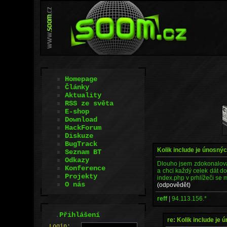
Homepage
Články
Aktuality
RSS ze světa
E-shop
Download
HackForum
Diskuze
BugTrack
Kolik include je únosný
Seznam BT
Odkazy
Dlouho jsem zdokonalova
Konference
a chci každý celek dát do
Projekty
index.php v prhlížeči se
O nás
(odpovědět)
reff
|
94.113.156.*
.
Přihlášení
re: Kolik include je
L
o
gin: