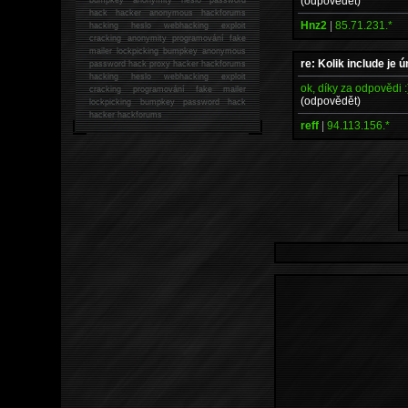
(odpovědět)
hack
hacker anonymous hackforums
Hnz2
|
85.71.231.*
hacking
heslo webhacking exploit
cracking anonymity programování fake
mailer lockpicking bumpkey anonymous
re: Kolik include je
password hack proxy hacker hackforums
hacking heslo webhacking exploit
ok, díky za odpovědi :
cracking programování fake mailer
(odpovědět)
lockpicking bumpkey password hack
hacker
hackforums
reff
|
94.113.156.*