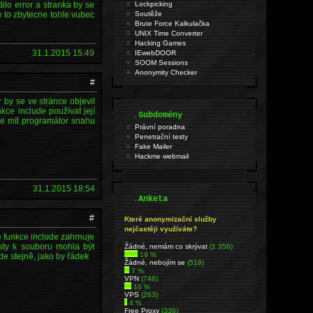
ilo error a stranka by se
Lockpicking
je to zbytecne tohle vubec
Soutěže
Brute Force Kalkulačka
UNIX Time Converter
Hacking Games
31.1.2015 15:49
IEwebDOOR
SOOM Sessions
Anonymity Checker
#
 by se ve stránce objevil
nkce include používat její
.
Subdomény
ude mít programátor snahu
Právní poradna
Penetrační testy
Fake Mailer
Hackme webmail
31.1.2015 18:54
.
Anketa
#
Které anonymizační služby
nejčastěji využíváte?
 funkce include zahrnuje
sty k souboru mohla být
Źádné, nemám co skrývat
(1 356)
19 %
e stejně, jako by řádek
Žádné, nebojím se
(519)
7 %
VPN
(746)
10 %
VPS
(263)
4 %
Free Proxy
(336)