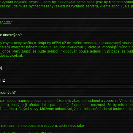
vytvorit nejakou smycku, ktera by inkludovala sama sebe (coz by ti nejspis vyhod
ocet include muze byt neomezeny (zalezi na rychlosti serveru, klienta apod.) , ale 
07.133.*
 je únosných?
y chyba nevyskočila a skript by běžel až do svého timeoutu a inkludovaný soubor
 by stačil interpret během timeoutu soubor inkludovat :) Proto je vhodnější místo fu
e_once, který zajistí, že bude soubor inkludován pouze jednou i v případě, že b
dovat vícekrát.
k]
|
 únosných?
 fce include naprogramována, ale můžeme to zkusit odhadnout a zobecnit. Víme, že
uboru, který je jí předán jako parametr (teď opomenu možnost, že by místo ce
 adresa). Jinými slovy: Můžeme odhadovat, že se zobecněně chová funkce includ
ka nahrazen přímo obsahem souboru, takže něco jako