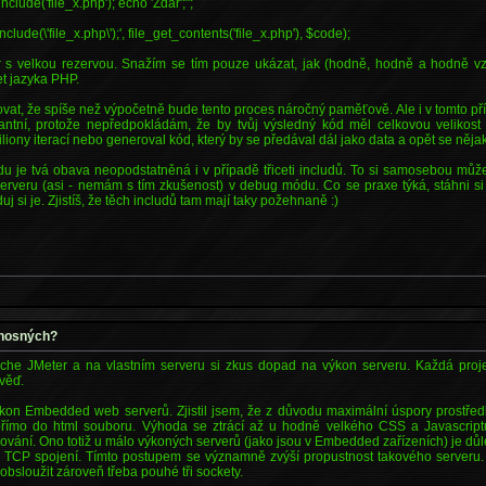
nclude('file_x.php'); echo 'Zdar';";
clude(\'file_x.php\');', file_get_contents('file_x.php'), $code);
 s velkou rezervou. Snažím se tím pouze ukázat, jak (hodně, hodně a hodně vzd
et jazyka PHP.
at, že spíše než výpočetně bude tento proces náročný paměťově. Ale i v tomto př
antní, protože nepředpokládám, že by tvůj výsledný kód měl celkovou velikost 
iliony iterací nebo generoval kód, který by se předával dál jako data a opět se něja
u je tvá obava neopodstatněná i v případě třiceti includů. To si samosebou můž
erveru (asi - nemám s tím zkušenost) v debug módu. Co se praxe týká, stáhni si
 si je. Zjistíš, že těch includů tam mají taky požehnaně :)
 únosných?
Apache JMeter a na vlastním serveru si zkus dopad na výkon serveru. Každá projek
věď.
kon Embedded web serverů. Zjistil jsem, že z důvodu maximální úspory prostřed
přímo do html souboru. Výhoda se ztrácí až u hodně velkého CSS a Javascript
ování. Ono totiž u málo výkoných serverů (jako jsou v Embedded zařízeních) je důl
m TCP spojení. Tímto postupem se významně zvýší propustnost takového serveru. 
obsloužit zároveň třeba pouhé tři sockety.