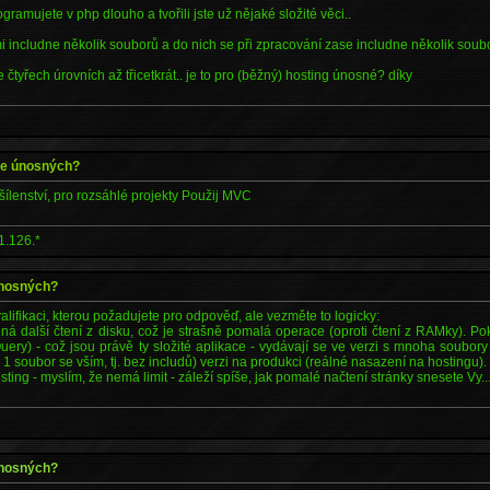
ogramujete v php dlouho a tvořili jste už nějaké složité věci..
i includne několik souborů a do nich se při zpracování zase includne několik soubo
 čtyřech úrovních až třicetkrát.. je to pro (běžný) hosting únosné? díky
 je únosných?
šílenství, pro rozsáhlé projekty Použij MVC
1.126.*
 únosných?
ifikaci, kterou požadujete pro odpověď, ale vezměte to logicky:
á další čtení z disku, což je strašně pomalá operace (oproti čtení z RAMky). Po
uery) - což jsou právě ty složité aplikace - vydávají se ve verzi s mnoha soubory 
 1 soubor se vším, tj. bez includů) verzi na produkci (reálné nasazení na hostingu).
ting - myslím, že nemá limit - záleží spíše, jak pomalé načtení stránky snesete Vy..
 únosných?