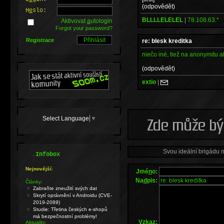
(odpovědět)
H
e
slo:
BLLLLELELEL
|
78.108.63.*
Aktivovat
a
utologin
Forgot your password?
Registrace
re: blesk kreditka
niečo iné, tiež na anonymitu a
(odpovědět)
extio
|
Select Language
▼
Svou ideální brigádu 
.
Infobox
Nejnovější:
Jmé
n
o:
Na
d
pis:
Články:
Zabraňte zneužití svých dat
Skrytí oprávnění v Androidu (CVE-
2019-2089)
Studie: Třetina českých e-shopů
má bezpečnostní problémy!
V
z
kaz:
Aktuality: