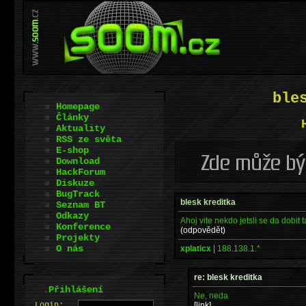
ble
Homepage
Články
Aktuality
RSS ze světa
E-shop
Download
HackForum
Diskuze
BugTrack
blesk kreditka
Seznam BT
Odkazy
Ahoj vite nekdo jetsli se da dobit
Konference
(odpovědět)
Projekty
O nás
xplaticx
|
188.138.1.*
re: blesk kreditka
.
Přihlášení
Ne, neda
[link]
L
o
gin: