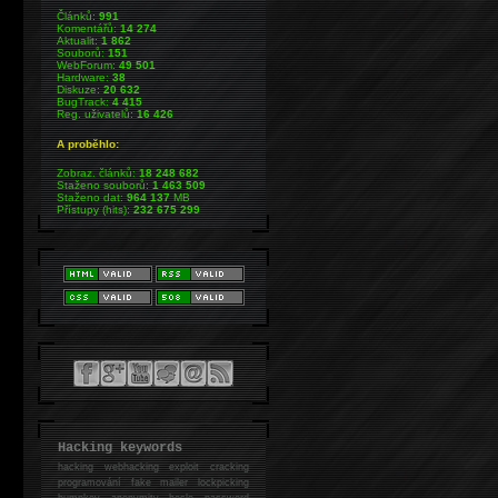
Článků:
991
Komentářů:
14 274
Aktualit:
1 862
Souborů:
151
WebForum:
49 501
Hardware:
38
Diskuze:
20 632
BugTrack:
4 415
Reg. uživatelů:
16 426
A proběhlo:
Zobraz. článků:
18 248 682
Staženo souborů:
1 463 509
Staženo dat:
964 137
MB
Přístupy (hits):
232 675 299
Hacking keywords
hacking
webhacking exploit cracking
programování fake mailer lockpicking
bumpkey anonymity heslo password