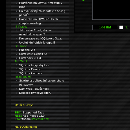
Pozvánka na OWASP meetup v
Brně
Co nyní dělají zakladatelé hacking
portálů?
Pozvánka na OWASP Czech
chapter meeting
IT Právo:
No
Jak poslat Email, aby se
nejednalo o spam?
Konverzace na ICQ jako důkaz.
Uveřejnění cizích fotografií
Soubory:
Phoenix 2.5
Crimeware Exploit Kit
Crimepack 3.1.3
BugTrack:
SQLi na listyprahy1.cz
SQLi na Florenc
SQLi na kacov.cz
HackForum:
Sciolink a pořizování screenshotu
obrazovky
Dark Web - zkušenosti
Detekce HW keyloggeru
Další služby:
BBC:
Supported Tags
RSS:
RSS Feeds v2.0
IRC:
#soom
(irc.2600.net)
Na SOOM.cz je: