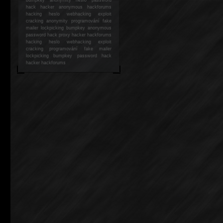
hack
hacker anonymous hackforums
hacking
heslo webhacking exploit
cracking anonymity programování fake
mailer lockpicking bumpkey anonymous
password hack proxy hacker hackforums
hacking heslo webhacking exploit
cracking programování fake mailer
lockpicking bumpkey password hack
hacker
hackforums