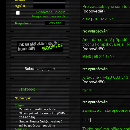
Pro zacatek by si sem to 
H
e
slo:
(odpovědět)
Aktivovat
a
utologin
Forgot your password?
cislo
|
78.102.216.*
Registrace
re: vyhrožování
Ano, dá se to. V případě,
trochu komplikovanější. 
(odpovědět)
MiND
|
95.211.140.*
Select Language
▼
re: vyhrožování
jo tady je - +420 603 343
(odpovědět)
.
Infobox
hyena
Nejnovější:
re: vyhrožování
Články:
Zabraňte zneužití svých dat
zajímavé ... starej dobrej 
Skrytí oprávnění v Androidu (CVE-
2019-2089)
[link]
Studie: Třetina českých e-shopů
má bezpečnostní problémy!
Takže buď má někdo pod 
Aktuality: