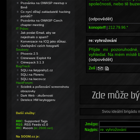
společnosti, nebo tě buze
Pozvánka na OWASP meetup v
Brně
Co nyní dělají zakladatelé hacking
portálů?
(odpovědět)
Pozvánka na OWASP Czech
chapter meeting
konopteff
|
212.79.96.*
IT Právo:
Jak poslat Email, aby se
nejednalo o spam?
re: vyhrožování
Konverzace na ICQ jako důkaz.
Uveřejnění cizích fotografií
Přijde mi pozoruhodné
Soubory:
vyhledat. Na mém místě by
Phoenix 2.5
Crimeware Exploit Kit
(odpovědět)
Crimepack 3.1.3
BugTrack:
Zelí
|
|
SQLi na listyprahy1.cz
SQLi na Florenc
SQLi na kacov.cz
HackForum:
Sciolink a pořizování screenshotu
obrazovky
Dark Web - zkušenosti
Detekce HW keyloggeru
Svou ideální brigádu 
Další služby:
BBC:
Supported Tags
Jmé
n
o:
RSS:
RSS Feeds v2.0
IRC:
#soom
(irc.2600.net)
Na
d
pis:
Na SOOM.cz je: