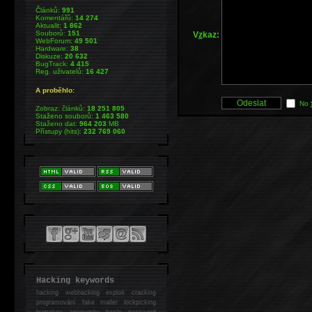
Článků:
991
Komentářů:
14 274
Aktualit:
1 862
Souborů:
151
V
z
kaz:
WebForum:
49 501
Hardware:
38
Diskuze:
20 632
BugTrack:
4 415
Reg. uživatelů:
16 427
A proběhlo:
No
Zobraz. článků:
18 251 805
Staženo souborů:
1 463 580
Staženo dat:
964 203
MB
Přístupy (hits):
232 769 060
Hacking keywords
hacking
webhacking exploit cracking
programování fake mailer lockpicking
bumpkey anonymity heslo password