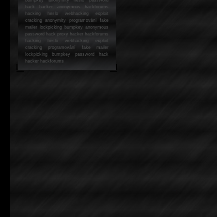
hack
hacker anonymous hackforums
hacking
heslo webhacking exploit
cracking anonymity programování fake
mailer lockpicking bumpkey anonymous
password hack proxy hacker hackforums
hacking heslo webhacking exploit
cracking programování fake mailer
lockpicking bumpkey password hack
hacker
hackforums