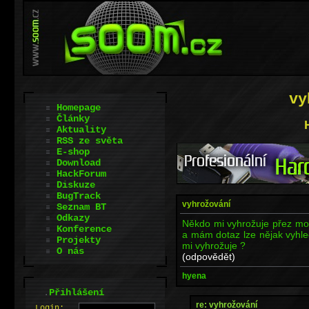
vy
Homepage
Články
Aktuality
RSS ze světa
E-shop
Download
HackForum
Diskuze
BugTrack
vyhrožování
Seznam BT
Odkazy
Někdo mi vyhrožuje přez mobi
Konference
a mám dotaz lze nějak vyhled
Projekty
mi vyhrožuje ?
O nás
(odpovědět)
hyena
.
Přihlášení
re: vyhrožování
L
o
gin: