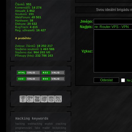
Článků:
991
Komentářů:
14 274
Svou ideální brigádu 
Aktualit:
1 862
Souborů:
151
WebForum:
49 501
Hardware:
38
Jmé
n
o:
Diskuze:
20 632
Na
d
pis:
BugTrack:
4 415
Reg. uživatelů:
16 427
A proběhlo:
Zobraz. článků:
18 252 217
Staženo souborů:
1 463 586
V
z
kaz:
Staženo dat:
964 203
MB
Přístupy (hits):
232 786 163
No
Hacking keywords
hacking
webhacking exploit cracking
programování fake mailer lockpicking
bumpkey anonymity heslo password