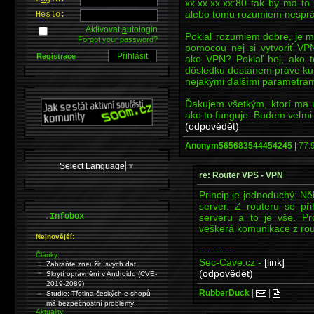
xx.xx.xx.xx:80 tak by ma to 
alebo tomu rozumiem nesprá
H
e
slo:
Aktivovat
a
utologin
Pokiaľ rozumiem dobre, je mo
Forgot your password?
pomocou nej si vytvoriť V
Registrace
ako VPN? Pokiaľ hej, ako 
dôsledku dostanem práve ku
nejakými ďalšími parametra
Ďakujem všetkým, ktorí ma u
ako to funguje. Budem veľmi
(odpovědět)
Anonym565683544454245
|
77.
Select Language
▼
re: Router VPS - VPN
Princip je jednoduchý: N
server. Z routeru se p
.
serveru a to je vše. P
Infobox
veškerá komunikace z rou
Nejnovější:
----------
Články:
Sec-Cave.cz -
[link]
Zabraňte zneužití svých dat
(odpovědět)
Skrytí oprávnění v Androidu (CVE-
2019-2089)
RubberDuck
|
|
Studie: Třetina českých e-shopů
má bezpečnostní problémy!
Aktuality: