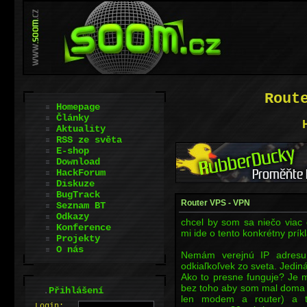
Rout
Homepage
Články
Aktuality
RSS ze světa
E-shop
Download
HackForum
Diskuze
BugTrack
Router VPS - VPN
Seznam BT
Odkazy
chcel by som sa niečo viac 
Konference
mi ide o tento konkrétny prík
Projekty
O nás
Nemám verejnú IP adresu
odkiaľkoľvek zo sveta. Jedin
Ako to presne funguje? Je m
bez toho aby som mal doma z
.
Přihlášení
len modem a router) a t
L
o
gin: