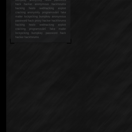
hack
hacker anonymous hackforums
hacking
heslo webhacking exploit
cracking anonymity programování fake
mailer lockpicking bumpkey anonymous
password hack proxy hacker hackforums
hacking heslo webhacking exploit
cracking programování fake mailer
lockpicking bumpkey password hack
hacker
hackforums