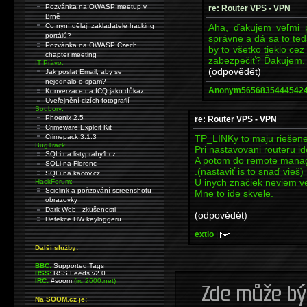
Pozvánka na OWASP meetup v
re: Router VPS - VPN
Brně
Aha, ďakujem veľmi
Co nyní dělají zakladatelé hacking
portálů?
správne a dá sa to teda
Pozvánka na OWASP Czech
by to všetko tieklo ce
chapter meeting
zabezpečiť? Ďakujem.
IT Právo:
(odpovědět)
Jak poslat Email, aby se
nejednalo o spam?
Anonym5656835444542
Konverzace na ICQ jako důkaz.
Uveřejnění cizích fotografií
Soubory:
Phoenix 2.5
re: Router VPS - VPN
Crimeware Exploit Kit
TP_LINKy to maju riešene
Crimepack 3.1.3
BugTrack:
Pri nastavovani routeru id
SQLi na listyprahy1.cz
A potom do remote mana
SQLi na Florenc
.(nastaviť is to snaď vieš)
SQLi na kacov.cz
U inych značiek neviem v
HackForum:
Sciolink a pořizování screenshotu
Mne to ide skvele.
obrazovky
Dark Web - zkušenosti
(odpovědět)
Detekce HW keyloggeru
extio
|
Další služby:
BBC:
Supported Tags
RSS:
RSS Feeds v2.0
IRC:
#soom
(irc.2600.net)
Na SOOM.cz je: