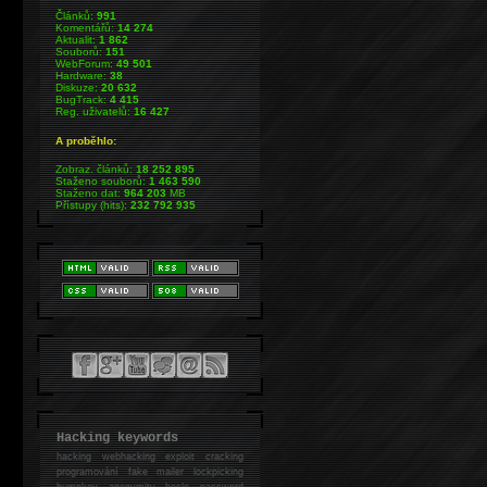
Článků:
991
Komentářů:
14 274
Aktualit:
1 862
Souborů:
151
WebForum:
49 501
Hardware:
38
Diskuze:
20 632
BugTrack:
4 415
Reg. uživatelů:
16 427
A proběhlo:
Zobraz. článků:
18 252 895
Staženo souborů:
1 463 590
Staženo dat:
964 203
MB
Přístupy (hits):
232 792 935
Hacking keywords
hacking
webhacking exploit cracking
programování fake mailer lockpicking
bumpkey anonymity heslo password