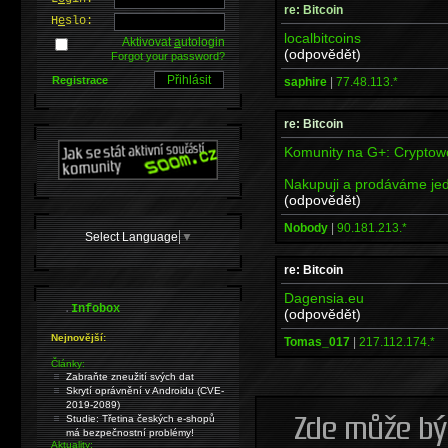
re: Bitcoin
H
e
slo:
localbitcoins
Aktivovat
a
utologin
(odpovědět)
Forgot your password?
Registrace
saphire
|
77.48.113.*
re: Bitcoin
Komunity na G+: Cryptow
Nakupuji a prodáváme jed
(odpovědět)
Nobody
|
90.181.213.*
Select Language
▼
re: Bitcoin
Dagensia.eu
.
Infobox
(odpovědět)
Nejnovější:
Tomas_017
|
217.112.174.*
Články:
Zabraňte zneužití svých dat
Skrytí oprávnění v Androidu (CVE-
2019-2089)
Studie: Třetina českých e-shopů
má bezpečnostní problémy!
Aktuality: