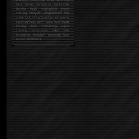
hack
hacker anonymous hackforums
hacking
heslo webhacking exploit
cracking anonymity programování fake
mailer lockpicking bumpkey anonymous
password hack proxy hacker hackforums
hacking heslo webhacking exploit
cracking programování fake mailer
lockpicking bumpkey password hack
hacker
hackforums