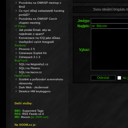
Pozvánka na OWASP meetup v
Brně
Svou ideální brigádu 
Co nyní dělají zakladatelé hacking
portálů?
Pozvánka na OWASP Czech
Jmé
n
o:
chapter meeting
Na
d
pis:
IT Právo:
Jak poslat Email, aby se
nejednalo o spam?
Konverzace na ICQ jako důkaz.
Uveřejnění cizích fotografií
Soubory:
Phoenix 2.5
V
z
kaz:
Crimeware Exploit Kit
Crimepack 3.1.3
BugTrack:
SQLi na listyprahy1.cz
SQLi na Florenc
SQLi na kacov.cz
HackForum:
No
Sciolink a pořizování screenshotu
obrazovky
Dark Web - zkušenosti
Detekce HW keyloggeru
Další služby:
BBC:
Supported Tags
RSS:
RSS Feeds v2.0
IRC:
#soom
(irc.2600.net)
Na SOOM.cz je: