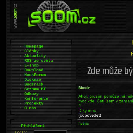
Homepage
Články
Aktuality
RSS ze světa
E-shop
Download
HackForum
Diskuze
BugTrack
Bitcoin
Seznam BT
Odkazy
Ahoj, prosím pomůže mi někdo
Konference
moc kde. Četl jsem v zahranič
Projekty
?
O nás
Díky moc
(odpovědět)
hyena
.
Přihlášení
L
o
gin: