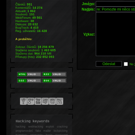
Jmé
n
o:
Článků:
991
Komentářů:
14 274
Na
d
pis:
Aktualit:
1 862
Souborů:
151
WebForum:
49 501
Hardware:
38
Diskuze:
20 632
BugTrack:
4 415
Reg. uživatelů:
16 428
V
z
kaz:
A proběhlo:
Zobraz. článků:
18 256 879
Staženo souborů:
1 463 605
Staženo dat:
964 210
MB
Přístupy (hits):
232 852 093
No
Hacking keywords
hacking
webhacking exploit cracking
programování fake mailer lockpicking
bumpkey anonymity heslo password