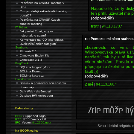
Pozvánka na OWASP meetup v
Brně
Napadlo tě, že ty dis
Co nyní dělají zakladatelé hacking
ten přihl. uživatel m
portálů?
(odpovědět)
Pozvánka na OWASP Czech
chapter meeting
trtrtr
|
94.113.173.*
IT Právo:
Jak poslat Email, aby se
nejednalo o spam?
re: Pomozte mi něco stáhnou
Konverzace na ICQ jako důkaz.
Uveřejnění cizích fotografií
zkušenosti, co vím, t
Soubory:
Windowsovská práva uživ
Phoenix 2.5
Crimeware Exploit Kit
neošetří, tak by z té liv
Crimepack 3.1.3
všem složkám. Pravda al
BugTrack:
připojuje ze školního pc
SQLi na listyprahy1.cz
fault ;))
SQLi na Florenc
(odpovědět)
SQLi na kacov.cz
HackForum:
Sciolink a pořizování screenshotu
Z mé
|
94.113.166.*
obrazovky
Dark Web - zkušenosti
Detekce HW keyloggeru
Další služby:
BBC:
Supported Tags
RSS:
RSS Feeds v2.0
IRC:
#soom
(irc.2600.net)
Svou ideální brigádu 
Na SOOM.cz je: