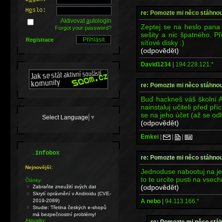
H
e
slo:
re: Pomozte mi něco stáhnou
Aktivovat
a
utologin
Zeptej se na heslo pana u
Forgot your password?
sešity a nic špatného. Př
Registrace
síťové disky :)
(odpovědět)
David1234
|
194.228.121.*
re: Pomozte mi něco stáhnou
Buď hackneš váš školní 
nainstaluj učiteli před 
se na jeho účet (až se odh
Select Language
▼
(odpovědět)
Emkei
|
|
|
.
Infobox
re: Pomozte mi něco stáhnou
Nejnovější:
Jednoduse nabootuj na je
to te urcite pusti na vsech
Články:
(odpovědět)
Zabraňte zneužití svých dat
Skrytí oprávnění v Androidu (CVE-
A nebo
|
94.113.166.*
2019-2089)
Studie: Třetina českých e-shopů
má bezpečnostní problémy!
Aktuality:
re: Pomozte mi něco stá