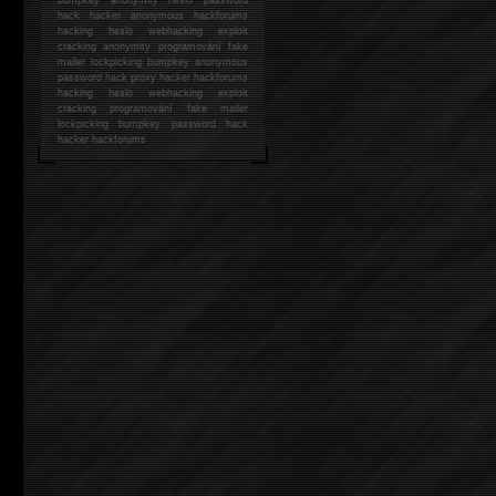
hack
hacker anonymous hackforums
hacking
heslo webhacking exploit
cracking anonymity programování fake
mailer lockpicking bumpkey anonymous
password hack proxy hacker hackforums
hacking heslo webhacking exploit
cracking programování fake mailer
lockpicking bumpkey password hack
hacker
hackforums