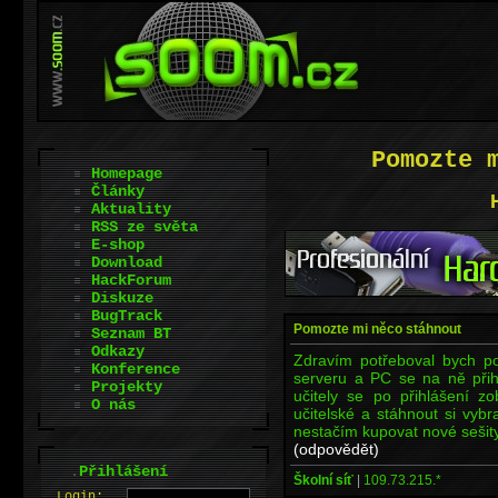
Pomozte 
Homepage
Články
Aktuality
RSS ze světa
E-shop
Download
HackForum
Diskuze
BugTrack
Pomozte mi něco stáhnout
Seznam BT
Odkazy
Zdravím potřeboval bych p
Konference
serveru a PC se na ně přihl
Projekty
učitely se po přihlášení zo
O nás
učitelské a stáhnout si vybr
nestačím kupovat nové sešity
(odpovědět)
.
Přihlášení
Školní síť
|
109.73.215.*
L
o
gin: