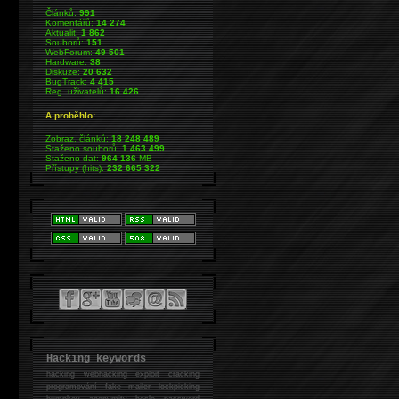
Článků:
991
Komentářů:
14 274
Aktualit:
1 862
Souborů:
151
WebForum:
49 501
Hardware:
38
Diskuze:
20 632
BugTrack:
4 415
Reg. uživatelů:
16 426
A proběhlo:
Zobraz. článků:
18 248 489
Staženo souborů:
1 463 499
Staženo dat:
964 136
MB
Přístupy (hits):
232 665 322
Hacking keywords
hacking
webhacking exploit cracking
programování fake mailer lockpicking
bumpkey anonymity heslo password