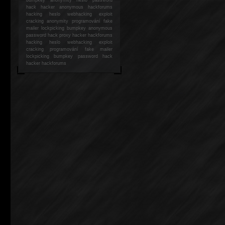
hack
hacker anonymous hackforums
hacking
heslo webhacking exploit
cracking anonymity programování fake
mailer lockpicking bumpkey anonymous
password hack proxy hacker hackforums
hacking heslo webhacking exploit
cracking programování fake mailer
lockpicking bumpkey password hack
hacker
hackforums