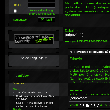
Mám ntb a chcem aby sa sy
H
e
slo:
portu vložím klúč (s údajmi
Aktivovat
a
utologin
systém sa nenabootuje, je
Forgot your password?
dosiahnuť?
Registrace
Ďakujem
(odpovědět)
Anonym225487625466555548
|
re: Povolenie bootovania až
Select Language
▼
Zdravím,
pokud se má o bootování
disku, tak to určitě půjde
MBR pevného disku. Poku
.
Infobox
(tzn. lze využít služeb I
hrůza (ale pořád to bude 
Nejnovější:
Články:
----------
Zabraňte zneužití svých dat
2 + 2 = 5, for extremely l
Skrytí oprávnění v Androidu (CVE-
(odpovědět)
2019-2089)
Studie: Třetina českých e-shopů
Vrtule
|
|
|
|
33297
má bezpečnostní problémy!
Aktuality: