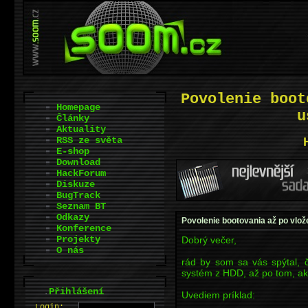
Povolenie boot
Homepage
u
Články
Aktuality
RSS ze světa
E-shop
Download
HackForum
Diskuze
BugTrack
Seznam BT
Odkazy
Povolenie bootovania až po vlo
Konference
Projekty
Dobrý večer,
O nás
rád by som sa vás spýtal,
systém z HDD, až po tom, ako
.
Přihlášení
Uvediem príklad:
L
o
gin: