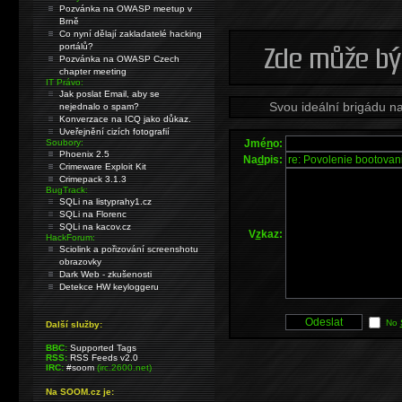
Pozvánka na OWASP meetup v
Brně
Co nyní dělají zakladatelé hacking
portálů?
Pozvánka na OWASP Czech
chapter meeting
IT Právo:
Jak poslat Email, aby se
Svou ideální brigádu n
nejednalo o spam?
Konverzace na ICQ jako důkaz.
Uveřejnění cizích fotografií
Jmé
n
o:
Soubory:
Phoenix 2.5
Na
d
pis:
Crimeware Exploit Kit
Crimepack 3.1.3
BugTrack:
SQLi na listyprahy1.cz
SQLi na Florenc
SQLi na kacov.cz
V
z
kaz:
HackForum:
Sciolink a pořizování screenshotu
obrazovky
Dark Web - zkušenosti
Detekce HW keyloggeru
No
Další služby:
BBC:
Supported Tags
RSS:
RSS Feeds v2.0
IRC:
#soom
(irc.2600.net)
Na SOOM.cz je: