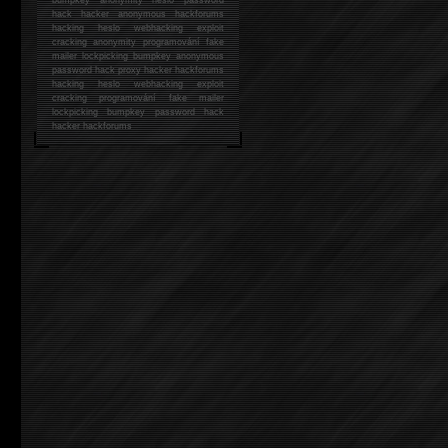
hack
hacker anonymous hackforums
hacking
heslo webhacking exploit
cracking anonymity programování fake
mailer lockpicking bumpkey anonymous
password hack proxy hacker hackforums
hacking heslo webhacking exploit
cracking programování fake mailer
lockpicking bumpkey password hack
hacker
hackforums