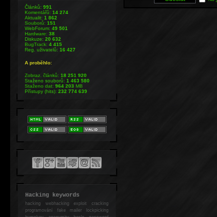
Článků:
991
Komentářů:
14 274
Aktualit:
1 862
Souborů:
151
WebForum:
49 501
Hardware:
38
Diskuze:
20 632
BugTrack:
4 415
Reg. uživatelů:
16 427
A proběhlo:
Zobraz. článků:
18 251 920
Staženo souborů:
1 463 580
Staženo dat:
964 203
MB
Přístupy (hits):
232 774 639
Hacking keywords
hacking
webhacking exploit cracking
programování fake mailer lockpicking
bumpkey anonymity heslo password