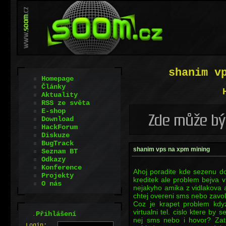
shanim v
Homepage
Články
Aktuality
RSS ze světa
E-shop
Download
HackForum
Diskuze
BugTrack
shanim vps na xpm mining
Seznam BT
Odkazy
Konference
Ahoj poradite kde sezenu do
Projekty
kreditek ale problem bejva v
O nás
nejakyho amika z vidlakova a
chtej overeni sms nebo zavo
Coz je krapet problem kd
virtualni tel. cislo ktere by 
.
Přihlášení
nej sms nebo i hovor? Zat
L
o
gin: