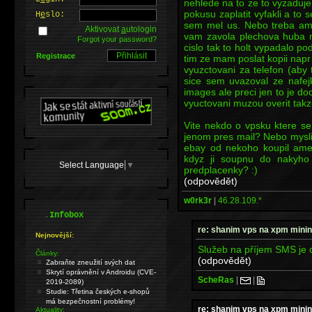
nehlede na to ze to vyzaduje 
pokusu zaplatit vyfakli a to 
H
e
slo:
sem mel us. Nebo treba ama
Aktivovat
a
utologin
vam zavola plechova huba n
Forgot your password?
cislo tak to holt vypadalo p
Registrace
tim ze mam poslat kopii napr
vyuzctovani za telefon (aby 
sice sem uvazoval ze nafe
images ale preci jen to je do
vyuctovani muzou overit takz
Vite nekdo o vpsku ktere s
jenom pres mail? Nebo mysli
ebay od nekoho koupil ame
kdyz ji soupnu do nakyho
Select Language
▼
predplacenky? :)
(odpovědět)
w0rk3r
|
46.28.109.*
.
Infobox
re: shanim vps na xpm mini
Nejnovější:
Služeb na příjem SMS je c
Články:
(odpovědět)
Zabraňte zneužití svých dat
Skrytí oprávnění v Androidu (CVE-
ScheRas
|
|
2019-2089)
Studie: Třetina českých e-shopů
má bezpečnostní problémy!
re: shanim vps na xpm mini
Aktuality: