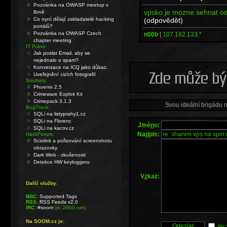
Pozvánka na OWASP meetup v
vpsko je mozne sehnat od
Brně
(odpovědět)
Co nyní dělají zakladatelé hacking
portálů?
Pozvánka na OWASP Czech
n00b
|
107.182.133.*
chapter meeting
IT Právo:
Jak poslat Email, aby se
nejednalo o spam?
Konverzace na ICQ jako důkaz.
Uveřejnění cizích fotografií
Soubory:
Phoenix 2.5
Crimeware Exploit Kit
Crimepack 3.1.3
Svou ideální brigádu 
BugTrack:
SQLi na listyprahy1.cz
SQLi na Florenc
Jmé
n
o:
SQLi na kacov.cz
Na
d
pis:
HackForum:
Sciolink a pořizování screenshotu
obrazovky
Dark Web - zkušenosti
Detekce HW keyloggeru
V
z
kaz:
Další služby:
BBC:
Supported Tags
RSS:
RSS Feeds v2.0
IRC:
#soom
(irc.2600.net)
Na SOOM.cz je:
No