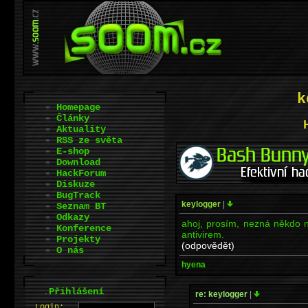
k
Homepage
Články
Aktuality
RSS ze světa
E-shop
Download
HackForum
Diskuze
BugTrack
keylogger
|
Seznam BT
Odkazy
ahoj, prosím, nezná někdo n
Konference
antivirem.
Projekty
(odpovědět)
O nás
hyena
.
Přihlášení
re: keylogger
|
L
o
gin: