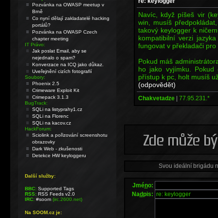
re: keylogger
Pozvánka na OWASP meetup v
Brně
Navíc, když píšeš vir (k
Co nyní dělají zakladatelé hacking
win, musíš předpokládat, ž
portálů?
takový keylogger k ničemu
Pozvánka na OWASP Czech
kompatibilní verzi jazy
chapter meeting
fungovat v překladači pro
IT Právo:
Jak poslat Email, aby se
nejednalo o spam?
Pokud máš administrátora
Konverzace na ICQ jako důkaz.
ho jako vyjímku. Pokud 
Uveřejnění cizích fotografií
přístup k pc, holt musíš už
Soubory:
(odpovědět)
Phoenix 2.5
Crimeware Exploit Kit
Crimepack 3.1.3
Chakvetadze
|
77.95.231.*
BugTrack:
SQLi na listyprahy1.cz
SQLi na Florenc
SQLi na kacov.cz
HackForum:
Sciolink a pořizování screenshotu
obrazovky
Dark Web - zkušenosti
Detekce HW keyloggeru
Svou ideální brigádu 
Další služby:
Jmé
n
o:
BBC:
Supported Tags
Na
d
pis:
RSS:
RSS Feeds v2.0
IRC:
#soom
(irc.2600.net)
Na SOOM.cz je: