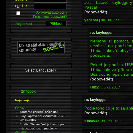
Jo... Takové kaylogge
H
e
slo:
Pascal
(odpovědět)
Aktivovat
a
utologin
Forgot your password?
yagarea
|
90.180.177.*
Registrace
re: keylogger
Nemohu si pomoct, al
nezávisí na použitém
Třeba taková obvykl
podezřelá.
Pokud je použita USB k
Třeba takové přímé od
Select Language
▼
Bez trochu lepších znal
(odpovědět)
Hnz2
|
85.71.231.*
.
Infobox
re: keylogger
Nejnovější:
Podle toho co je to za antiv
Články:
Zabraňte zneužití svých dat
(odpovědět)
Skrytí oprávnění v Androidu (CVE-
2019-2089)
Kukavka
|
80.250.16.*
Studie: Třetina českých e-shopů
má bezpečnostní problémy!
Aktuality: