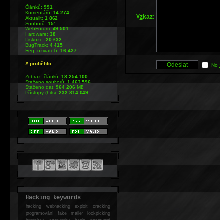
Článků:
991
Komentářů:
14 274
V
z
kaz:
Aktualit:
1 862
Souborů:
151
WebForum:
49 501
Hardware:
38
Diskuze:
20 632
BugTrack:
4 415
Reg. uživatelů:
16 427
A proběhlo:
No
Zobraz. článků:
18 254 100
Staženo souborů:
1 463 596
Staženo dat:
964 206
MB
Přístupy (hits):
232 814 049
Hacking keywords
hacking
webhacking exploit cracking
programování fake mailer lockpicking
bumpkey anonymity heslo password