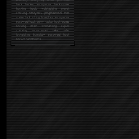
hack
hacker anonymous hackforums
hacking
heslo webhacking exploit
cracking anonymity programování fake
mailer lockpicking bumpkey anonymous
password hack proxy hacker hackforums
hacking heslo webhacking exploit
cracking programování fake mailer
lockpicking bumpkey password hack
hacker
hackforums