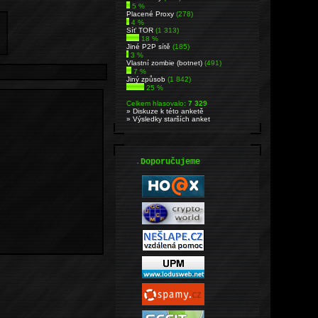
5 %
Placené Proxy
(278)
4 %
Síť TOR
(1 313)
18 %
Jiné P2P sítě
(185)
3 %
Vlastní zombie (botnet)
(491)
7 %
Jiný způsob
(1 842)
25 %
Celkem hlasovalo:
7 329
» Diskuze k této anketě
» Výsledky starších anket
.
Doporučujeme