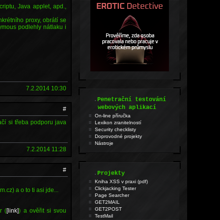
iptu, Java applet, apd.,
krétního proxy, obrátí se
ymous podlehly nátlaku i
7.2.2014 10:30
.
Penetrační testování
webových aplikací
#
On-line příručka
čí si třeba podporu java
Lexikon zranitelností
Security checklisty
Doprovodné projekty
Nástroje
7.2.2014 11:28
#
.
Projekty
Kniha XSS v praxi (pdf)
Clickjacking Tester
z) a o to ti asi jde...
Page Searcher
GET2MAIL
GET2POST
r (
[link]
) a ověřit si svou
TestMail