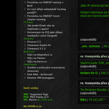
Pozvánka na OWASP meetup v
Jako IP adresa by ta
Brně
Co nyní dělají zakladatelé hacking
Ostatní informace by 
portálů?
snad jen časový pásmo
Pozvánka na OWASP Czech
chapter meeting
IT Právo:
Jak poslat Email, aby se
nejednalo o spam?
Konverzace na ICQ jako důkaz.
Uveřejnění cizích fotografií
Soubory:
(odpovědět)
Phoenix 2.5
Crimeware Exploit Kit
_ano_nymous_
|
46.
Crimepack 3.1.3
BugTrack:
SQLi na listyprahy1.cz
re: Anonymita přes 
SQLi na Florenc
SQLi na kacov.cz
Stačit ti bude TOR, vi
HackForum:
(odpovědět)
Sciolink a pořizování screenshotu
obrazovky
Helden für D.
|
188.1
Dark Web - zkušenosti
Detekce HW keyloggeru
re: Anonymita přes 
Další služby:
Tor Browser Bundle, a
(odpovědět)
BBC:
Supported Tags
RSS:
RSS Feeds v2.0
BBu
|
79.141.247.*
IRC:
#soom
(irc.2600.net)
Na SOOM.cz je: