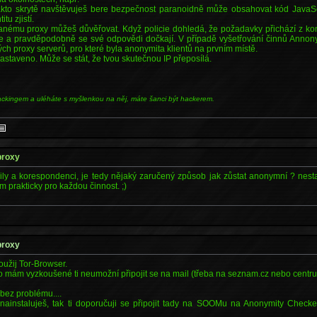
akto skrytě navštěvuješ bere bezpečnost paranoidně může obsahovat kód JavaScr
tu zjistí.
 danému proxy můžeš důvěřovat. Když policie dohledá, že požadavky přichází z kon
e a pravděpodobně se své odpovědi dočkají. V případě vyšetřování činnů Annon
ch proxy serverů, pro které byla anonymita klientů na prvním místě.
 nastaveno. Může se stát, že tvou skutečnou IP přeposílá.
ackingem a uléháte s myšlenkou na něj, máte šanci být hackerem.
proxy
ly a korespondenci, je tedy nějaký zaručený způsob jak zůstat anonymní ? nesta
 prakticky pro každou činnost. ;)
proxy
oužij Tor-Browser.
o mám vyzkoušené ti neumožní připojit se na mail (třeba na seznam.cz nebo centrum.c
 bez problému....
nainstaluješ, tak ti doporučuji se připojit tady na SOOMu na Anonymity Checke