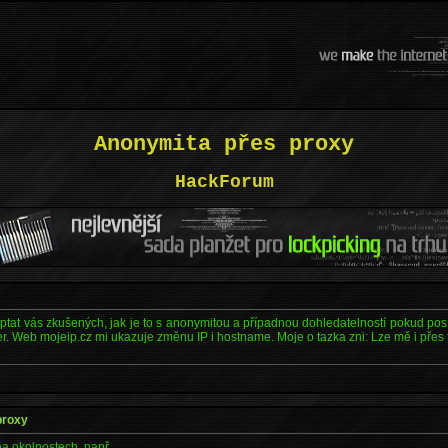
Anonymita přes proxy
HackForum
eptat vás zkušených, jak je to s anonymitou a případnou dohledatelností pokud p
er. Web mojeip.cz mi ukazuje změnu IP i hostname. Moje o tazka zni: Lze mě i přes 
proxy
ha okolnostech, např.