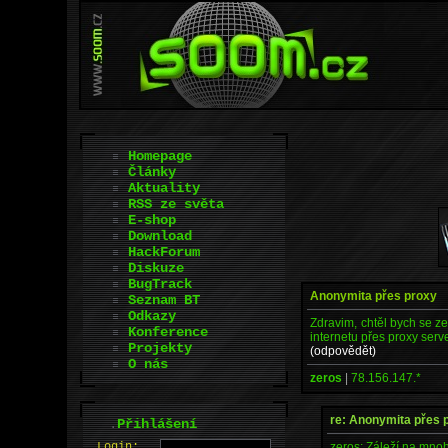
Homepage
Články
Aktuality
RSS ze světa
E-shop
Download
HackForum
Diskuze
BugTrack
Anonymita přes proxy
Seznam BT
Odkazy
Zdravim, chtěl bych se z
Konference
internetu přes proxy serv
Projekty
(odpovědět)
O nás
zeros
|
78.156.147.*
re: Anonymita přes 
.
Přihlášení
zeros: Záleží na mno
L
o
gin: