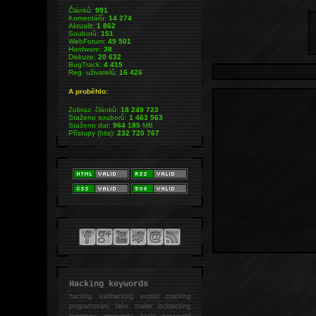
Článků:
991
Komentářů:
14 274
Aktualit:
1 862
Souborů:
151
WebForum:
49 501
Hardware:
38
Diskuze:
20 632
BugTrack:
4 415
Reg. uživatelů:
16 426
A proběhlo:
Zobraz. článků:
18 249 723
Staženo souborů:
1 463 563
Staženo dat:
964 185
MB
Přístupy (hits):
232 720 767
Hacking keywords
hacking
webhacking exploit cracking
programování fake mailer lockpicking
bumpkey anonymity heslo password