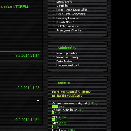
Lockpicking
Soutěže
zase něco s TOREM.
Brute Force Kalkulačka
UNIX Time Converter
Hacking Games
IEwebDOOR
SOOM Sessions
Anonymity Checker
.
Subdomény
Právní poradna
8.2.2014 21:14
Penetrační testy
Fake Mailer
Hackme webmail
#
.
Anketa
9.2.2014 1:28
Které anonymizační služby
nejčastěji využíváte?
#
Źádné, nemám co skrývat
(1 356)
19 %
Žádné, nebojím se
(519)
7 %
VPN
(746)
9.2.2014 14:54
10 %
VPS
(263)
4 %
Free Proxy
(336)