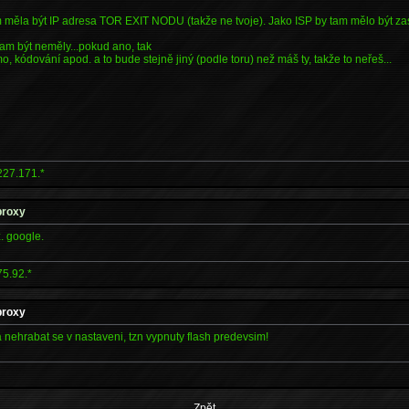
m měla být IP adresa TOR EXIT NODU (takže ne tvoje). Jako ISP by tam mělo být 
tam být neměly...pokud ano, tak
, kódování apod. a to bude stejně jiný (podle toru) než máš ty, takže to neřeš...
227.171.*
proxy
z. google.
75.92.*
proxy
 nehrabat se v nastaveni, tzn vypnuty flash predevsim!
Zpět