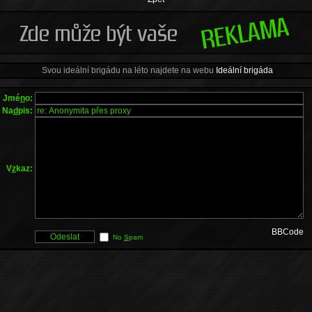
Svou ideální brigádu na léto najdete na webu
Ideální brigáda
Jmé
n
o:
Na
d
pis:
V
z
kaz:
BBCode
No
S
pam