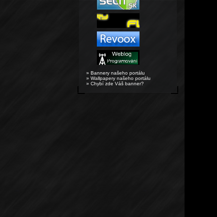
» Bannery našeho portálu
» Wallpapery našeho portálu
» Chybí zde Váš banner?