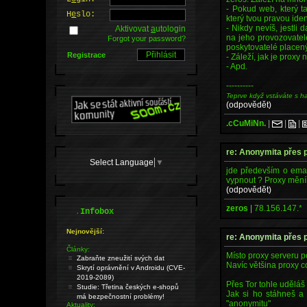
- Pokud web, který t
H
e
slo:
který tvou pravou identi
- Nikdy nevíš, jestli
Aktivovat
a
utologin
na jeho provozovatel
Forgot your password?
poskytovatelé placený
Registrace
- Záleží, jak je proxy
- Apd.
----------
Teprve když vstáváte s h
(odpovědět)
.cCuMiNn.
|
|
|
re: Anonymita přes 
Select Language
▼
jde především o emai
vypnout ? Proxy měním
(odpovědět)
zeros
|
78.156.147.*
.
Infobox
Nejnovější:
re: Anonymita přes 
Články:
Místo proxy serveru p
Zabraňte zneužití svých dat
Navíc většina proxy c
Skrytí oprávnění v Androidu (CVE-
2019-2089)
Přes Tor tohle uděláš
Studie: Třetina českých e-shopů
Jak si ho stáhneš a 
má bezpečnostní problémy!
"anonymitu"
Aktuality: