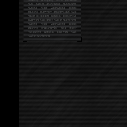
hack
hacker anonymous hackforums
hacking
heslo webhacking exploit
cracking anonymity programování fake
mailer lockpicking bumpkey anonymous
password hack proxy hacker hackforums
hacking heslo webhacking exploit
cracking programování fake mailer
lockpicking bumpkey password hack
hacker
hackforums