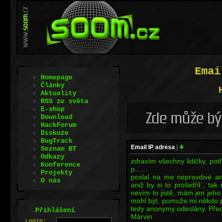
Emai
Homepage
Články
Aktuality
RSS ze světa
E-shop
Download
HackForum
Diskuze
BugTrack
Email IP adresa
|
Seznam BT
Odkazy
zdravím všechny lidičky, pot
Konference
p......
Projekty
poslal na me nepravdivé a
O nás
aniž by si to prošetříl , ta
nevím to jistě, mám jen jeho 
mohl být, pomuže mi někdo po
tedy anonymy odeslány. Pře
.
Přihlášení
Márvin
L
o
gin: