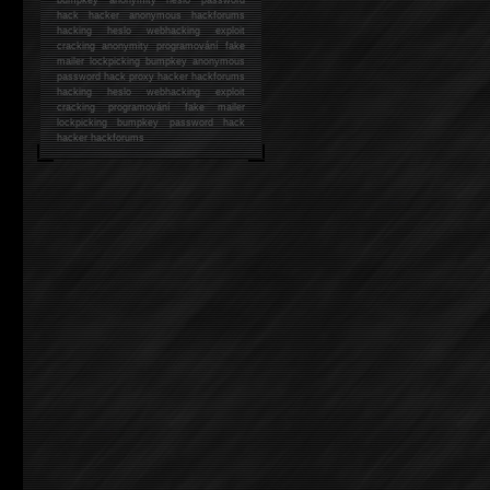
hack
hacker anonymous hackforums
hacking
heslo webhacking exploit
cracking anonymity programování fake
mailer lockpicking bumpkey anonymous
password hack proxy hacker hackforums
hacking heslo webhacking exploit
cracking programování fake mailer
lockpicking bumpkey password hack
hacker
hackforums