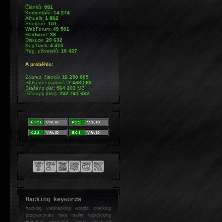
Článků:
991
Komentářů:
14 274
Aktualit:
1 862
Souborů:
151
WebForum:
49 501
Hardware:
38
Diskuze:
20 632
BugTrack:
4 415
Reg. uživatelů:
16 427
A proběhlo:
Zobraz. článků:
18 250 805
Staženo souborů:
1 463 580
Staženo dat:
964 203
MB
Přístupy (hits):
232 741 632
Hacking keywords
hacking
webhacking exploit cracking
programování fake mailer lockpicking
bumpkey anonymity heslo password