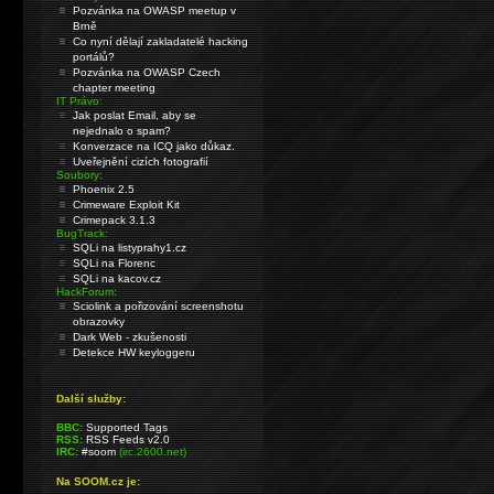
Pozvánka na OWASP meetup v
Brně
Co nyní dělají zakladatelé hacking
portálů?
Pozvánka na OWASP Czech
chapter meeting
IT Právo:
Jak poslat Email, aby se
nejednalo o spam?
Konverzace na ICQ jako důkaz.
Uveřejnění cizích fotografií
Soubory:
Phoenix 2.5
Crimeware Exploit Kit
Crimepack 3.1.3
BugTrack:
SQLi na listyprahy1.cz
SQLi na Florenc
SQLi na kacov.cz
HackForum:
Sciolink a pořizování screenshotu
obrazovky
Dark Web - zkušenosti
Detekce HW keyloggeru
Další služby:
BBC:
Supported Tags
RSS:
RSS Feeds v2.0
IRC:
#soom
(irc.2600.net)
Na SOOM.cz je: