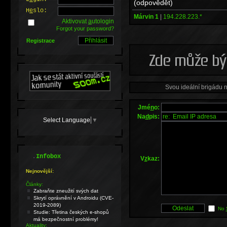
(odpovědět)
H
e
slo:
Márvin 1
|
194.228.223.*
Aktivovat
a
utologin
Forgot your password?
Registrace
Svou ideální brigádu 
Jmé
n
o:
Na
d
pis:
Select Language
▼
.
Infobox
V
z
kaz:
Nejnovější:
Články:
Zabraňte zneužití svých dat
Skrytí oprávnění v Androidu (CVE-
2019-2089)
No
Studie: Třetina českých e-shopů
má bezpečnostní problémy!
Aktuality: