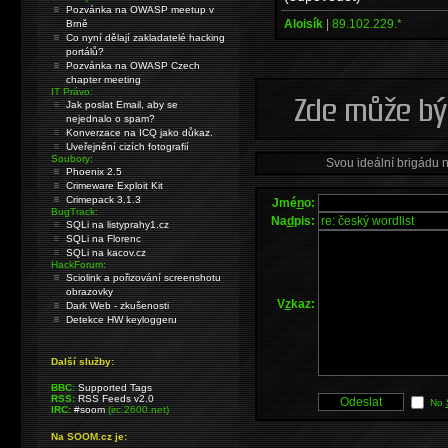
Pozvánka na OWASP meetup v
Aloisík
|
89.102.229.*
Brně
Co nyní dělají zakladatelé hacking
portálů?
Pozvánka na OWASP Czech
chapter meeting
IT Právo:
Jak poslat Email, aby se
nejednalo o spam?
Konverzace na ICQ jako důkaz.
Uveřejnění cizích fotografií
Soubory:
Svou ideální brigádu 
Phoenix 2.5
Crimeware Exploit Kit
Crimepack 3.1.3
Jmé
n
o:
BugTrack:
Na
d
pis:
SQLi na listyprahy1.cz
SQLi na Florenc
SQLi na kacov.cz
HackForum:
Sciolink a pořizování screenshotu
obrazovky
V
z
kaz:
Dark Web - zkušenosti
Detekce HW keyloggeru
Další služby:
BBC:
Supported Tags
RSS:
RSS Feeds v2.0
No
IRC:
#soom
(irc.2600.net)
Na SOOM.cz je: