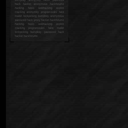
hack
hacker anonymous hackforums
hacking
heslo webhacking exploit
cracking anonymity programování fake
mailer lockpicking bumpkey anonymous
password hack proxy hacker hackforums
hacking heslo webhacking exploit
cracking programování fake mailer
lockpicking bumpkey password hack
hacker
hackforums