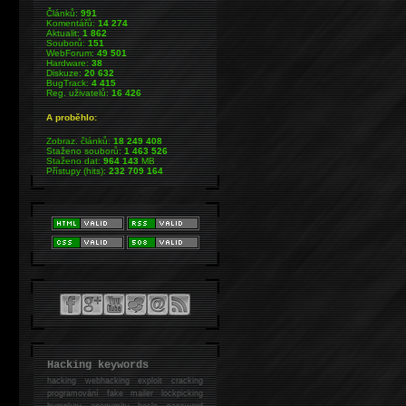
Článků:
991
Komentářů:
14 274
Aktualit:
1 862
Souborů:
151
WebForum:
49 501
Hardware:
38
Diskuze:
20 632
BugTrack:
4 415
Reg. uživatelů:
16 426
A proběhlo:
Zobraz. článků:
18 249 408
Staženo souborů:
1 463 526
Staženo dat:
964 143
MB
Přístupy (hits):
232 709 164
Hacking keywords
hacking
webhacking exploit cracking
programování fake mailer lockpicking
bumpkey anonymity heslo password