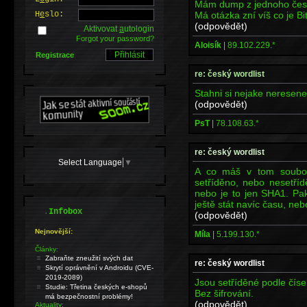
Mám dump z jednoho česk
Má otázka zní víš co je Bi
H
e
slo:
(odpovědět)
Aktivovat
a
utologin
Forgot your password?
Aloisík
|
89.102.229.*
Registrace
re: český wordlist
Stahni si nejake neresene 
(odpovědět)
PsT
|
78.108.63.*
re: český wordlist
Select Language
▼
A co máš v tom soubor
setříděno, nebo nesetříd
nebo je to jen SHA1. Pak
ještě stát navíc času, ne
.
Infobox
(odpovědět)
Nejnovější:
Míla
|
5.199.130.*
Články:
Zabraňte zneužití svých dat
re: český wordlist
Skrytí oprávnění v Androidu (CVE-
2019-2089)
Jsou setříděné podle čís
Studie: Třetina českých e-shopů
Bez šifrování.
má bezpečnostní problémy!
(odpovědět)
Aktuality: