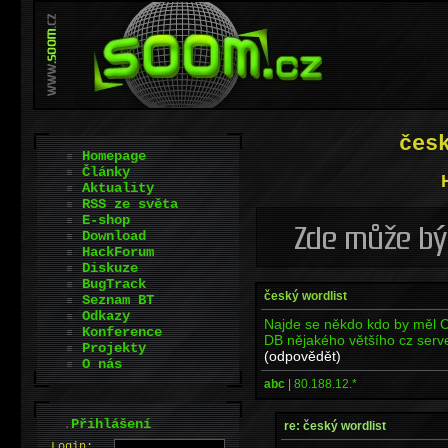
čes
Homepage
Články
Aktuality
RSS ze světa
E-shop
Download
HackForum
Diskuze
BugTrack
český wordlist
Seznam BT
Odkazy
Najde se někdo kdo by měl C
Konference
DB nějakého většího cz serv
Projekty
(odpovědět)
O nás
abc
|
80.188.12.*
.
Přihlášení
re: český wordlist
L
o
gin: