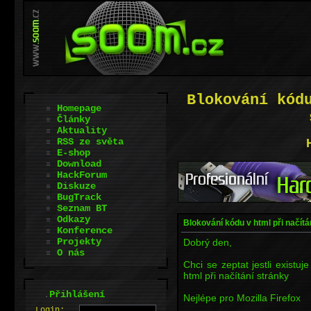
Blokování kód
Homepage
Články
Aktuality
RSS ze světa
E-shop
Download
HackForum
Diskuze
BugTrack
Seznam BT
Odkazy
Blokování kódu v html při načítá
Konference
Projekty
Dobrý den,
O nás
Chci se zeptat jestli existu
html při načítání stránky
.
Přihlášení
Nejlépe pro Mozilla Firefox
L
o
gin: