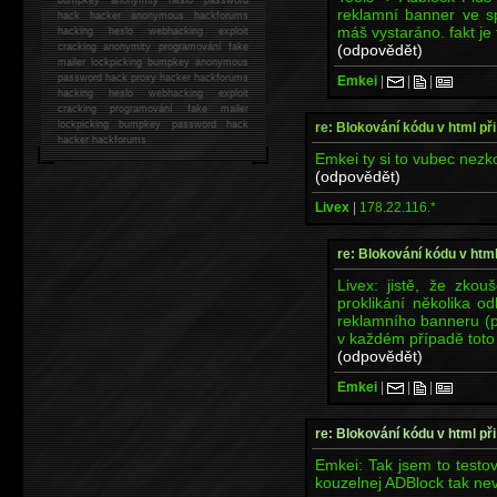
reklamní banner ve sp
hack
hacker anonymous hackforums
máš vystaráno. fakt je 
hacking
heslo webhacking exploit
(odpovědět)
cracking anonymity programování fake
mailer lockpicking bumpkey anonymous
password hack proxy hacker hackforums
Emkei
|
|
|
hacking heslo webhacking exploit
cracking programování fake mailer
lockpicking bumpkey password hack
re: Blokování kódu v html při
hacker
hackforums
Emkei ty si to vubec nezkou
(odpovědět)
Livex
|
178.22.116.*
re: Blokování kódu v html
Livex: jistě, že zko
proklikání několika o
reklamního banneru (p
v každém případě toto 
(odpovědět)
Emkei
|
|
|
re: Blokování kódu v html při
Emkei: Tak jsem to testov
kouzelnej ADBlock tak ne