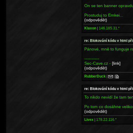
On se ten banner opravdu 
Prostuduj to Emkei...
(odpovědět)
Klaxon
|
146.185.31.*
re: Blokování kódu v html při
Pánové, mně to funguje r
----------
Sec-Cave.cz -
[link]
(odpovědět)
RubberDuck
|
|
re: Blokování kódu v html při
To nikdo nevidí že tam t
Po tom co dosáhne velikos
(odpovědět)
Livex
|
178.22.116.*