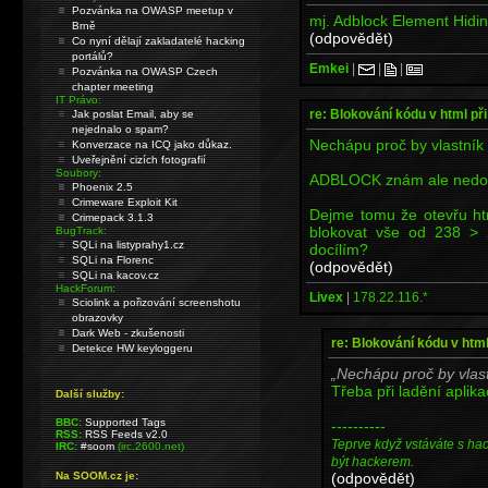
Pozvánka na OWASP meetup v
mj. Adblock Element Hidi
Brně
(odpovědět)
Co nyní dělají zakladatelé hacking
portálů?
Emkei
|
|
|
Pozvánka na OWASP Czech
chapter meeting
IT Právo:
re: Blokování kódu v html při
Jak poslat Email, aby se
nejednalo o spam?
Nechápu proč by vlastník 
Konverzace na ICQ jako důkaz.
Uveřejnění cizích fotografií
Soubory:
ADBLOCK znám ale nedok
Phoenix 2.5
Crimeware Exploit Kit
Dejme tomu že otevřu ht
Crimepack 3.1.3
blokovat vše od 238 > 
BugTrack:
SQLi na listyprahy1.cz
docílím?
SQLi na Florenc
(odpovědět)
SQLi na kacov.cz
HackForum:
Livex
|
178.22.116.*
Sciolink a pořizování screenshotu
obrazovky
Dark Web - zkušenosti
re: Blokování kódu v html
Detekce HW keyloggeru
Nechápu proč by vlast
Třeba při ladění aplika
Další služby:
BBC:
Supported Tags
----------
RSS:
RSS Feeds v2.0
Teprve když vstáváte s ha
IRC:
#soom
(irc.2600.net)
být hackerem.
(odpovědět)
Na SOOM.cz je: