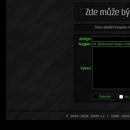
Svou ideální brigádu 
Jmé
n
o:
Na
d
pis:
V
z
kaz:
No
© 2003–2026 SOOM.cz | ISSN 180