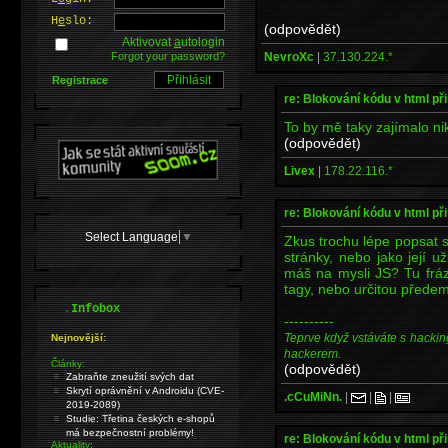
H
e
slo:
(odpovědět)
Aktivovat
a
utologin
NevroXc
|
37.130.224.*
Forgot your password?
Registrace
re: Blokování kódu v html při
To by mě taky zajímalo ni
(odpovědět)
Livex
|
178.22.116.*
re: Blokování kódu v html při
Select Language
▼
Zkus trochu lépe popsat s
stránky, nebo jako její 
máš na mysli JS? Tu fráz
tagy, nebo určitou přede
.
Infobox
----------
Teprve když vstáváte s hackin
Nejnovější:
hackerem.
Články:
(odpovědět)
Zabraňte zneužití svých dat
Skrytí oprávnění v Androidu (CVE-
.cCuMiNn.
|
|
|
2019-2089)
Studie: Třetina českých e-shopů
má bezpečnostní problémy!
re: Blokování kódu v html při
Aktuality: