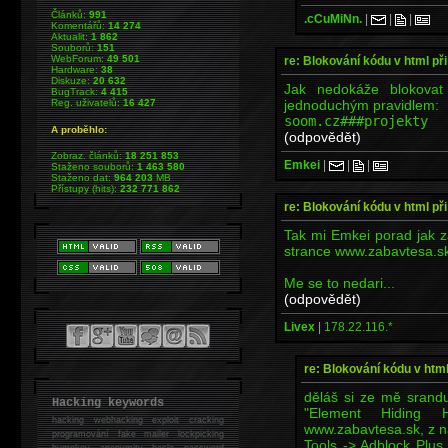
Článků:
991
.cCuMiNn.
|
|
|
Komentářů:
14 274
Aktualit:
1 862
Souborů:
151
WebForum:
49 501
re: Blokování kódu v html při
Hardware:
38
Diskuze:
20 632
Jak nedokáže blokovat
BugTrack:
4 415
jednoduchým pravidlem:
Reg. uživatelů:
16 427
soom.cz###projekty
A proběhlo:
(odpovědět)
Zobraz. článků:
18 251 853
Emkei
|
|
|
Staženo souborů:
1 463 580
Staženo dat:
964 203
MB
Přístupy (hits):
232 771 862
re: Blokování kódu v html při
Tak mi Emkei porad jak za
strance www.zabavtesa.s
Me se to nedari...
(odpovědět)
Livex
|
178.22.116.*
re: Blokování kódu v html
děláš si ze mě srandu
Hacking keywords
"Element Hiding 
hacking
webhacking exploit cracking
www.zabavtesa.sk, z n
programování fake mailer lockpicking
Tools -> Adblock Plus 
bumpkey anonymity heslo password