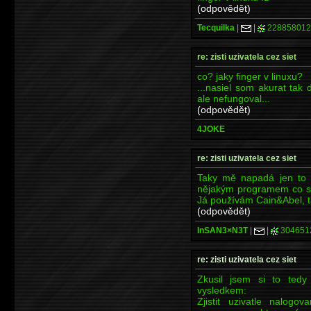
(odpovědět)
Tecquilka
|
|
228858012
re: zisti uzivatela cez siet
co? jaky finger v linuxu?
...nasiel som akurat tak
ale nefungoval...
(odpovědět)
4JOKE
re: zisti uzivatela cez siet
Taky mě napadá jen to co
nějakým programem co se 
Já používám Cain&Abel, ta
(odpovědět)
InSAN3×N3T
|
|
304651
re: zisti uzivatela cez siet
Zkusil jsem si to tedy 
vysledkem:
Zjistit uzivatle nalo