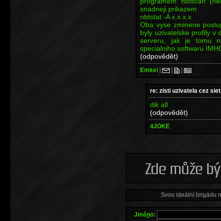
programem nbtscan (nem
snadneji prikazem
nbtstat -A x.x.x.x
Oba vyse zminene postup
byly uzivatelske profily 
serveru, jak je tomu 
specialniho softwaru IMH
(odpovědět)
Emkei
|
|
|
re: zisti uzivatela cez siet
dik all
(odpovědět)
4JOKE
Svou ideální brigádu 
Jmé
n
o: