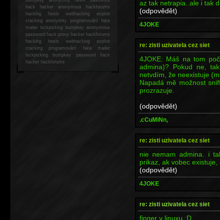
az tak netrapia..ale i tak d
hack
hacker anonymous hackforums
(odpovědět)
hacking
heslo webhacking exploit
cracking anonymity programování fake
4JOKE
mailer lockpicking bumpkey anonymous
password hack proxy hacker hackforums
hacking heslo webhacking exploit
re: zisti uzivatela cez siet
cracking programování fake mailer
lockpicking bumpkey password hack
4JOKE: Máš na tom počít
hacker
hackforums
admina)? Pokud ne, ta
netvdím, že neexistuje (m
Napadá mě možnost sniffo
prozrazuje.
(odpovědět)
.cCuMiNn,
re: zisti uzivatela cez siet
nie nemam admina. i tak
prikaz, ak vobec existuje, 
(odpovědět)
4JOKE
re: zisti uzivatela cez siet
finger v linuxu :D