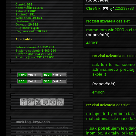
Článků:
991
Komentářů:
14 274
ChreNik
|
|
225233783
Aktualit:
1 862
Souborů:
151
WebForum:
49 501
re: zisti uzivatela cez siet
Hardware:
38
Diskuze:
20 632
BugTrack:
4 415
mame tam win2000 a ci t
Reg. uživatelů:
16 427
(odpovědět)
A proběhlo:
4JOKE
Zobraz. článků:
18 252 751
Staženo souborů:
1 463 590
Staženo dat:
964 203
MB
re: zisti uzivatela cez siet
Přístupy (hits):
232 792 094
sak len tu na soome 
admina,nieco precita
skole ;)
(odpovědět)
emiron
re: zisti uzivatela cez siet
no fajn...to by nebolo ta
mal admina...ale naco tak
Hacking keywords
...sak potrebujem len dak
hacking
webhacking exploit cracking
programování fake mailer lockpicking
inom pc, ak taky prikaz 
bumpkey anonymity heslo password