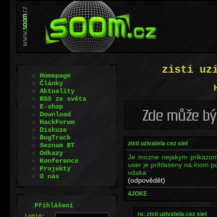
zisti uz
Homepage
Články
Aktuality
RSS ze světa
E-shop
Download
HackForum
Diskuze
BugTrack
zisti uzivatela cez siet
Seznam BT
Odkazy
Je mozne nejakym prikazom 
Konference
user je prihlaseny na inom pc v
Projekty
vdaka
O nás
(odpovědět)
4JOKE
.
Přihlášení
re: zisti uzivatela cez siet
L
o
gin: