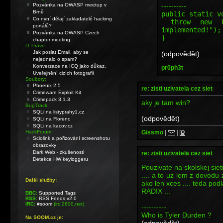
----------
Pozvánka na OWASP meetup v
Brně
public static v
Co nyní dělají zakladatelé hacking
throw new Uns
portálů?
implemented!");
Pozvánka na OWASP Czech
}
chapter meeting
IT Právo:
Jak poslat Email, aby se
(odpovědět)
nejednalo o spam?
Konverzace na ICQ jako důkaz.
pr0ph3t
Uveřejnění cizích fotografií
Soubory:
Phoenix 2.5
re: zisti uzivatela cez siet
Crimeware Exploit Kit
Crimepack 3.1.3
aky je tam win?
BugTrack:
SQLi na listyprahy1.cz
(odpovědět)
SQLi na Florenc
SQLi na kacov.cz
Gissmo
|
|
HackForum:
Sciolink a pořizování screenshotu
obrazovky
Dark Web - zkušenosti
re: zisti uzivatela cez siet
Detekce HW keyloggeru
Pouzivate na skolskej siet
.... a to uz lem z dovodu
Další služby:
ako len xces .... teda pod
RADIX ...
BBC:
Supported Tags
RSS:
RSS Feeds v2.0
IRC:
#soom
(irc.2600.net)
----------
Who is Tyler Durden ?
Na SOOM.cz je:
(odpovědět)