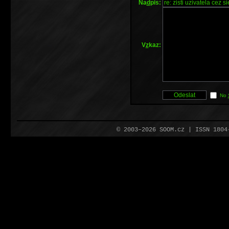
Na
d
pis:
V
z
kaz:
No
© 2003–2026 SOOM.cz | ISSN 180