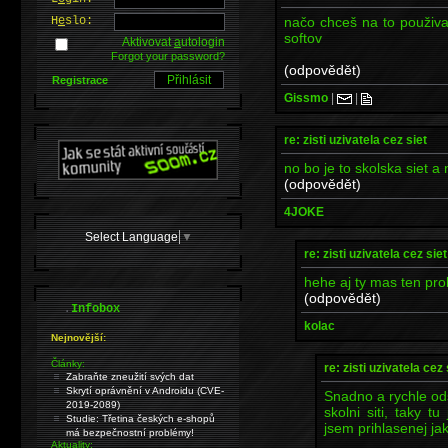
načo chceš na to použiva
H
e
slo:
softov
Aktivovat
a
utologin
Forgot your password?
(odpovědět)
Registrace
Gissmo
|
|
re: zisti uzivatela cez siet
no bo je to skolska siet a 
(odpovědět)
4JOKE
Select Language
▼
re: zisti uzivatela cez siet
hehe aj ty mas ten pr
(odpovědět)
.
Infobox
kolac
Nejnovější:
Články:
re: zisti uzivatela cez 
Zabraňte zneužití svých dat
Skrytí oprávnění v Androidu (CVE-
Snadno a rychle od
2019-2089)
skolni siti, taky 
Studie: Třetina českých e-shopů
jsem prihlasenej ja
má bezpečnostní problémy!
Aktuality: