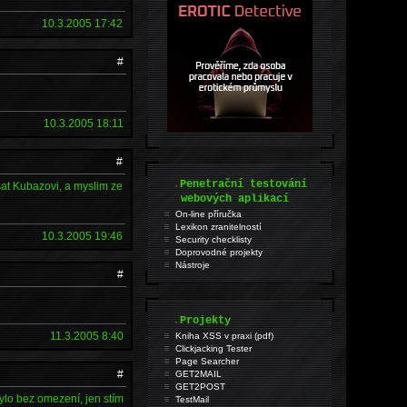
10.3.2005 17:42
#
10.3.2005 18:11
#
.
Penetrační testování
sat Kubazovi, a myslim ze
webových aplikací
On-line příručka
Lexikon zranitelností
10.3.2005 19:46
Security checklisty
Doprovodné projekty
Nástroje
#
.
Projekty
11.3.2005 8:40
Kniha XSS v praxi (pdf)
Clickjacking Tester
Page Searcher
#
GET2MAIL
GET2POST
bylo bez omezení, jen stím
TestMail