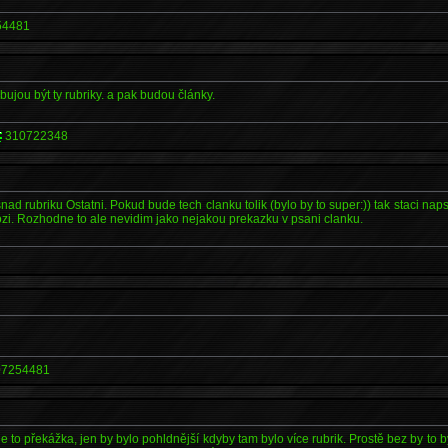
54481
bujou být ty rubriky. a pak budou články.
310722348
ad rubriku Ostatni. Pokud bude tech clanku tolik (bylo by to super:)) tak staci nap
lozi. Rozhodne to ale nevidim jako nejakou prekazku v psani clanku.
7254481
e to překážka, jen by bylo pohldnější kdyby tam bylo více rubrik. Prostě bez by to 