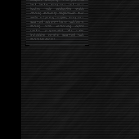
hack
hacker anonymous hackforums
hacking
heslo webhacking exploit
cracking anonymity programování fake
mailer lockpicking bumpkey anonymous
password hack proxy hacker hackforums
hacking heslo webhacking exploit
cracking programování fake mailer
lockpicking bumpkey password hack
hacker
hackforums