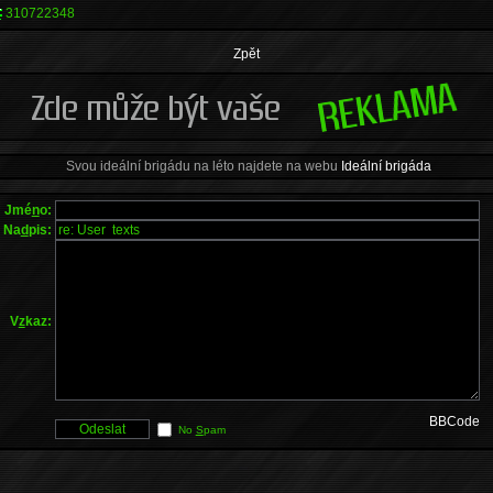
310722348
Zpět
Svou ideální brigádu na léto najdete na webu
Ideální brigáda
Jmé
n
o:
Na
d
pis:
V
z
kaz:
BBCode
No
S
pam