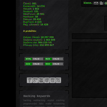
kiwos.
|
|
|
Článků:
991
Komentářů:
14 274
Aktualit:
1 862
Souborů:
151
WebForum:
49 501
Hardware:
38
Diskuze:
20 632
BugTrack:
4 415
Reg. uživatelů:
16 428
A proběhlo:
Zobraz. článků:
18 257 058
Staženo souborů:
1 463 605
Staženo dat:
964 210
MB
Přístupy (hits):
232 855 827
Hacking keywords
hacking
webhacking exploit cracking
programování fake mailer lockpicking
bumpkey anonymity heslo password