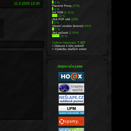
5 %
11.3.2005 13:30
Placené Proxy
(278)
4 %
Síť TOR
(1 313)
18 %
Jiné P2P sítě
(186)
3 %
Vlastní zombie (botnet)
(492)
7 %
Jiný způsob
(1 844)
25 %
Celkem hlasovalo:
7 337
» Diskuze k této anketě
» Výsledky starších anket
.
Doporučujeme