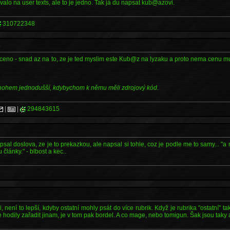
alo na user texts, ale to je jedno. Tak já du napsat kub@azovi.
310722348
s
ceno - snad az na to, ze je ted myslim este Kub@z na lyzaku a proto nema cenu mu 
mnohem jednodušší, kdybychom k němu měli zdrojový kód.
|
|
294843615
apsal doslova, ze je to prekazkou, ale napsal si tohle, coz je podle me to samy... "a
 články." - blbost a kec..
i, není to lepší, kdyby ostatní mohly psát do více rubrik. Když je rubrika "ostatní" t
e hodily zařadit jinam, je v tom pak bordel. A co mage, nebo tomigun. Šak jsou taky