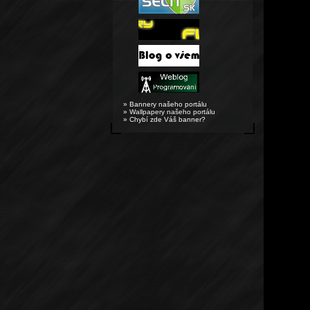
» Bannery našeho portálu
» Wallpapery našeho portálu
» Chybí zde Váš banner?