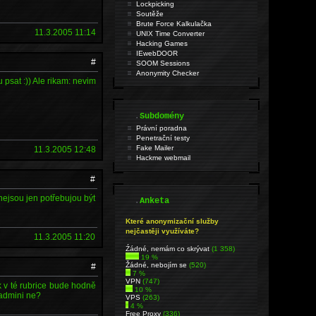
Lockpicking
Soutěže
Brute Force Kalkulačka
11.3.2005 11:14
UNIX Time Converter
Hacking Games
IEwebDOOR
#
SOOM Sessions
Anonymity Checker
psat :)) Ale rikam: nevim
.
Subdomény
Právní poradna
Penetrační testy
Fake Mailer
11.3.2005 12:48
Hackme webmail
#
 nejsou jen potřebujou být
.
Anketa
Které anonymizační služby
nejčastěji využíváte?
11.3.2005 11:20
Źádné, nemám co skrývat
(1 358)
19 %
Žádné, nebojím se
(520)
#
7 %
VPN
(747)
ak v té rubrice bude hodně
10 %
 admini ne?
VPS
(263)
4 %
Free Proxy
(336)