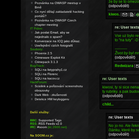
že by se to omezov
Pozvánka na OWASP meetup v
(odpovědět)
Brně
Co nyní dělají zakladatelé hacking
kiwos.
|
|
|
portálů?
Pozvánka na OWASP Czech
chapter meeting
re: User text
IT Právo:
Jak poslat Email, aby se
Vse uz bylo re
nejednalo o spam?
to "na tuty" :-D
Konverzace na ICQ jako důkaz.
Uveřejnění cizích fotografií
----------
Soubory:
Život by byl 
Phoenix 2.5
(odpovědět)
Crimeware Exploit Kit
Crimepack 3.1.3
Redwizara
|
BugTrack:
SQLi na listyprahy1.cz
SQLi na Florenc
re: User texts
SQLi na kacov.cz
HackForum:
Sciolink a pořizování screenshotu
kiwosi, ty si sice nen
obrazovky
ty rubriky. a pak budou
Dark Web - zkušenosti
(odpovědět)
Detekce HW keyloggeru
child...
Další služby:
re: User texts
BBC:
Supported Tags
RSS:
RSS Feeds v2.0
No jo no. Ale řekn
IRC:
#soom
(irc.2600.net)
článku, které by s
(odpovědět)
Na SOOM.cz je: