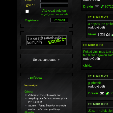
H
e
slo:
Drekin
|
|
3072
Aktivovat
a
utologin
Forgot your password?
re: User texts
Registrace
a nejsou jen potře
(odpovědět)
kiwos.
|
|
|
re: User texts
Pokud vim, mas tam sn
ten ti rad nejakou za
(odpovědět)
Select Language
▼
child...
re: User texts
.
Infobox
jj, přesně
Nejnovější:
(odpovědět)
Články:
Drekin
|
|
30
Zabraňte zneužití svých dat
Skrytí oprávnění v Androidu (CVE-
2019-2089)
re: User texts
Studie: Třetina českých e-shopů
má bezpečnostní problémy!
Já sem neřekl že j
Aktuality: