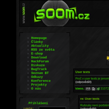
Homepage
Články
Aktuality
RSS ze světa
E-shop
Download
HackForum
Diskuze
BugTrack
User texts
Seznam BT
Odkazy
Proč v user texts je jenom
Konference
(odpovědět)
Projekty
O nás
kiwos.
|
|
|
31072
re: User texts
.
Přihlášení
Rubruky není porblém p
(odpovědět)
L
o
gin: