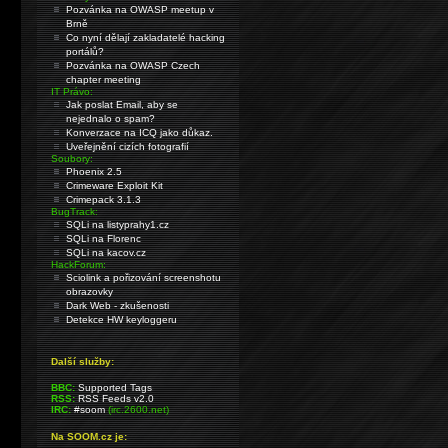
Pozvánka na OWASP meetup v
Brně
Co nyní dělají zakladatelé hacking
portálů?
Pozvánka na OWASP Czech
chapter meeting
IT Právo:
Jak poslat Email, aby se
nejednalo o spam?
Konverzace na ICQ jako důkaz.
Uveřejnění cizích fotografií
Soubory:
Phoenix 2.5
Crimeware Exploit Kit
Crimepack 3.1.3
BugTrack:
SQLi na listyprahy1.cz
SQLi na Florenc
SQLi na kacov.cz
HackForum:
Sciolink a pořizování screenshotu
obrazovky
Dark Web - zkušenosti
Detekce HW keyloggeru
Další služby:
BBC:
Supported Tags
RSS:
RSS Feeds v2.0
IRC:
#soom
(irc.2600.net)
Na SOOM.cz je: