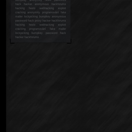
hack
hacker anonymous hackforums
hacking
heslo webhacking exploit
cracking anonymity programování fake
mailer lockpicking bumpkey anonymous
password hack proxy hacker hackforums
hacking heslo webhacking exploit
cracking programování fake mailer
lockpicking bumpkey password hack
hacker
hackforums