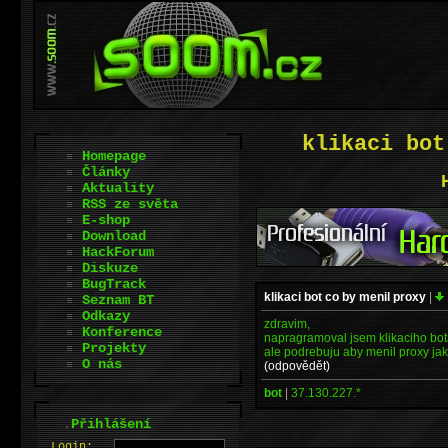
klikaci bot
Homepage
Články
Aktuality
RSS ze světa
E-shop
Download
HackForum
Diskuze
BugTrack
klikaci bot co by menil proxy
|
Seznam BT
Odkazy
zdravim,
Konference
napragramoval jsem klikaciho bota
Projekty
ale podrebuju aby menil proxy ja
O nás
(odpovědět)
bot
|
37.130.227.*
.
Přihlášení
L
o
gin: