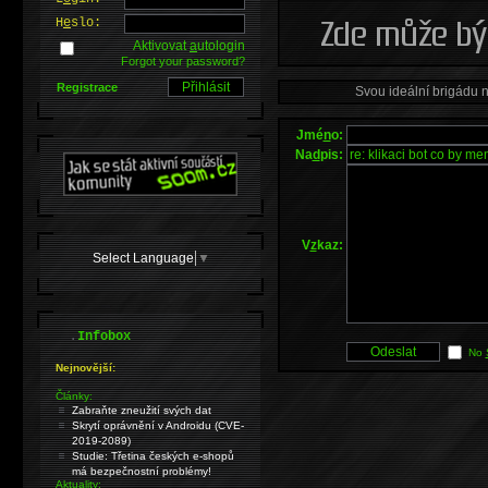
H
e
slo:
Aktivovat
a
utologin
Forgot your password?
Registrace
Svou ideální brigádu 
Jmé
n
o:
Na
d
pis:
V
z
kaz:
Select Language
▼
.
Infobox
No
Nejnovější:
Články:
Zabraňte zneužití svých dat
Skrytí oprávnění v Androidu (CVE-
2019-2089)
Studie: Třetina českých e-shopů
má bezpečnostní problémy!
Aktuality: