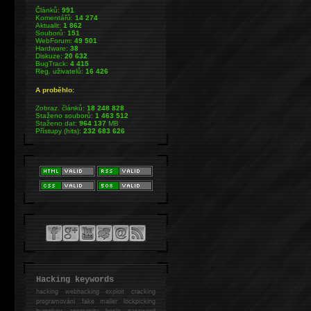
Článků:
991
Komentářů:
14 274
Aktualit:
1 862
Souborů:
151
WebForum:
49 501
Hardware:
38
Diskuze:
20 632
BugTrack:
4 415
Reg. uživatelů:
16 426
A proběhlo:
Zobraz. článků:
18 248 828
Staženo souborů:
1 463 512
Staženo dat:
964 137
MB
Přístupy (hits):
232 683 626
Hacking keywords
hacking
webhacking exploit cracking
programování fake mailer lockpicking
bumpkey anonymity heslo password