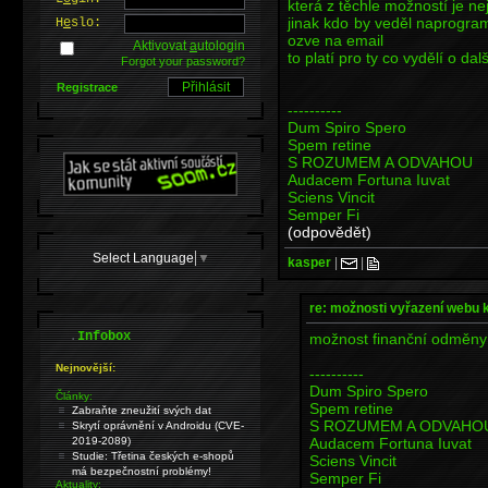
která z těchle možností je ne
jinak kdo by veděl naprogramo
H
e
slo:
ozve na email
Aktivovat
a
utologin
to platí pro ty co vydělí o d
Forgot your password?
Registrace
----------
Dum Spiro Spero
Spem retine
S ROZUMEM A ODVAHOU
Audacem Fortuna Iuvat
Sciens Vincit
Semper Fi
(odpovědět)
Select Language
▼
kasper
|
|
re: možnosti vyřazení webu 
.
Infobox
možnost finanční odměny
Nejnovější:
----------
Dum Spiro Spero
Články:
Spem retine
Zabraňte zneužití svých dat
S ROZUMEM A ODVAHO
Skrytí oprávnění v Androidu (CVE-
Audacem Fortuna Iuvat
2019-2089)
Studie: Třetina českých e-shopů
Sciens Vincit
má bezpečnostní problémy!
Semper Fi
Aktuality: