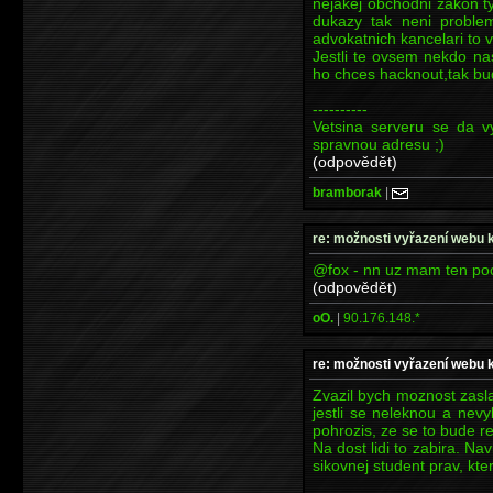
nejakej obchodni zakon t
dukazy tak neni proble
advokatnich kancelari to v
Jestli te ovsem nekdo nas
ho chces hacknout,tak bu
----------
Vetsina serveru se da vy
spravnou adresu ;)
(odpovědět)
bramborak
|
re: možnosti vyřazení webu 
@fox - nn uz mam ten poci
(odpovědět)
oO.
|
90.176.148.*
re: možnosti vyřazení webu 
Zvazil bych moznost zasla
jestli se neleknou a nev
pohrozis, ze se to bude re
Na dost lidi to zabira. Nav
sikovnej student prav, kter