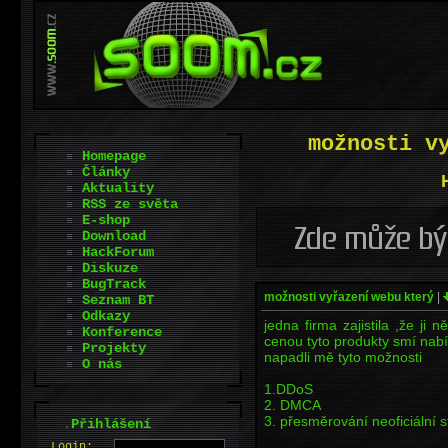
možnosti v
Homepage
Články
Aktuality
RSS ze světa
E-shop
Download
HackForum
Diskuze
BugTrack
možnosti vyřazení webu který
|
Seznam BT
Odkazy
jedna firma zajistila ,že ji
Konference
cenou tyto produkty smí nabíz
Projekty
napadli mě tyto možnosti
O nás
1.DDoS
2. DMCA
3. přesměrování neoficiální s
.
Přihlášení
L
o
gin: