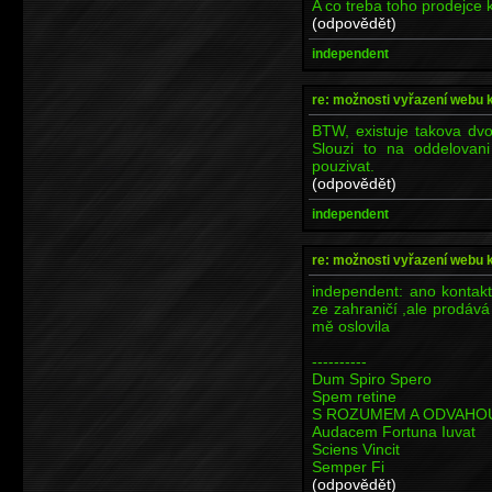
A co treba toho prodejce 
(odpovědět)
independent
re: možnosti vyřazení webu 
BTW, existuje takova dvo
Slouzi to na oddelova
pouzivat.
(odpovědět)
independent
re: možnosti vyřazení webu 
independent: ano kontakt
ze zahraničí ,ale prodává 
mě oslovila
----------
Dum Spiro Spero
Spem retine
S ROZUMEM A ODVAHO
Audacem Fortuna Iuvat
Sciens Vincit
Semper Fi
(odpovědět)