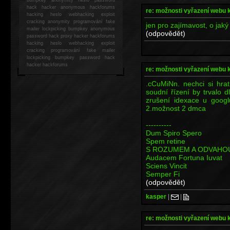
hack
hacker anonymous hackforums
re: možnosti vyřazení webu 
hacking
heslo webhacking exploit
cracking anonymity programování fake
jen pro zajímavost, o jaký
mailer lockpicking bumpkey anonymous
(odpovědět)
password hack proxy hacker hackforums
hacking heslo webhacking exploit
cracking programování fake mailer
lockpicking bumpkey password hack
hacker
hackforums
re: možnosti vyřazení webu 
.cCuMiNn. nechci si hrat
soudní řízení by trvalo 
zrušení idexace u googl
2.možnost 2 dmca
----------
Dum Spiro Spero
Spem retine
S ROZUMEM A ODVAHO
Audacem Fortuna Iuvat
Sciens Vincit
Semper Fi
(odpovědět)
kasper
|
|
re: možnosti vyřazení webu 