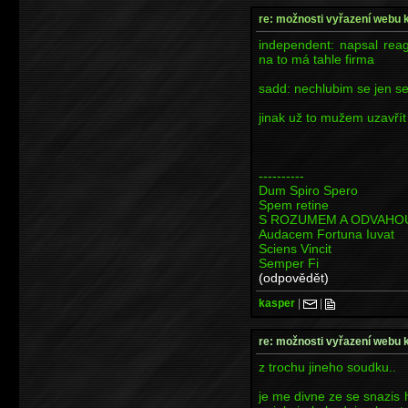
re: možnosti vyřazení webu 
independent: napsal reag
na to má tahle firma
sadd: nechlubim se jen s
jinak už to mužem uzavřít
----------
Dum Spiro Spero
Spem retine
S ROZUMEM A ODVAHO
Audacem Fortuna Iuvat
Sciens Vincit
Semper Fi
(odpovědět)
kasper
|
|
re: možnosti vyřazení webu 
z trochu jineho soudku..
je me divne ze se snazis 