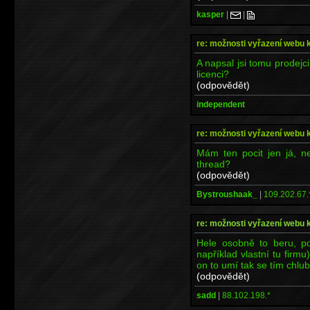
kasper
|
|
re: možnosti vyřazení webu 
A napsal jsi tomu prodej
licenci?
(odpovědět)
independent
re: možnosti vyřazení webu 
Mám ten pocit jen já, n
thread?
(odpovědět)
Bystroushaak_
|
109.202.67.
re: možnosti vyřazení webu 
Hele osobně to beru, pod
například vlastní tu firmu
on to umí tak se tím chlubí
(odpovědět)
sadd
|
88.102.198.*