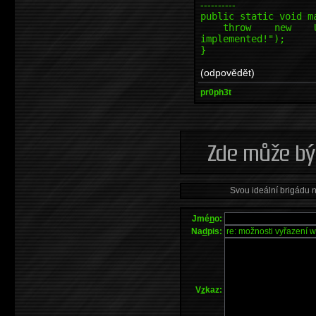
----------
public static void m
throw new Unsupp
implemented!");
}
(odpovědět)
pr0ph3t
Svou ideální brigádu 
Jmé
n
o:
Na
d
pis:
V
z
kaz: