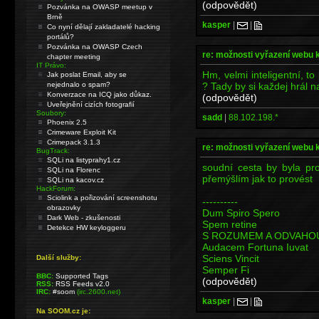
(odpovědět)
Pozvánka na OWASP meetup v
Brně
kasper
|
|
Co nyní dělají zakladatelé hacking
portálů?
Pozvánka na OWASP Czech
re: možnosti vyřazení webu 
chapter meeting
IT Právo:
Hm, velmi inteligentní, to
Jak poslat Email, aby se
? Tady by si každej hrál n
nejednalo o spam?
Konverzace na ICQ jako důkaz.
(odpovědět)
Uveřejnění cizích fotografií
Soubory:
sadd
|
88.102.198.*
Phoenix 2.5
Crimeware Exploit Kit
Crimepack 3.1.3
re: možnosti vyřazení webu 
BugTrack:
SQLi na listyprahy1.cz
soudní cesta by byla pr
SQLi na Florenc
přemýšlím jak to provést
SQLi na kacov.cz
HackForum:
Sciolink a pořizování screenshotu
----------
obrazovky
Dum Spiro Spero
Dark Web - zkušenosti
Spem retine
Detekce HW keyloggeru
S ROZUMEM A ODVAHO
Audacem Fortuna Iuvat
Sciens Vincit
Další služby:
Semper Fi
BBC:
Supported Tags
(odpovědět)
RSS:
RSS Feeds v2.0
IRC:
#soom
(irc.2600.net)
kasper
|
|
Na SOOM.cz je: