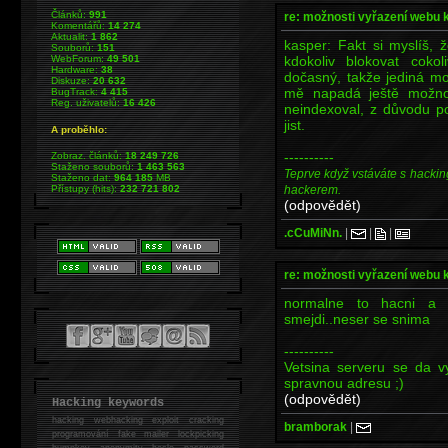
Článků:
991
re: možnosti vyřazení webu 
Komentářů:
14 274
Aktualit:
1 862
kasper: Fakt si myslíš,
Souborů:
151
kdokoliv blokovat cok
WebForum:
49 501
Hardware:
38
dočasný, takže jediná mo
Diskuze:
20 632
mě napadá ještě možno
BugTrack:
4 415
Reg. uživatelů:
16 426
neindexoval, z důvodu po
jist.
A proběhlo:
----------
Zobraz. článků:
18 249 726
Staženo souborů:
1 463 563
Teprve když vstáváte s hackin
Staženo dat:
964 185
MB
hackerem.
Přístupy (hits):
232 721 802
(odpovědět)
.cCuMiNn.
|
|
|
re: možnosti vyřazení webu 
normalne to hacni a 
smejdi..neser se snima
----------
Vetsina serveru se da vy
spravnou adresu ;)
(odpovědět)
Hacking keywords
hacking
webhacking exploit cracking
bramborak
|
programování fake mailer lockpicking
bumpkey anonymity heslo password