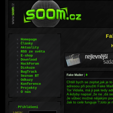
Fa
Homepage
Články
Aktuality
RSS ze světa
E-shop
Download
HackForum
Diskuze
BugTrack
Fake Mailer
|
Seznam BT
Odkazy
Chtěl bych se zeptat,jak je t
Konference
adresou při použití Fake Mai
Projekty
Tor Vidalia, má ji pak tedy a
O nás
A ikdyby napsal ,že ne ,dá se
Je vůbec možné nějakým po
Jak to celé funguje ?,toto je
.
Přihlášení
L
o
gin: