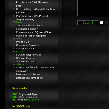
Pozvánka na OWASP meetup v
Brně
Co nyní dělají zakladatelé hacking
portálů?
Pozvánka na OWASP Czech
chapter meeting
IT Právo:
No
Jak poslat Email, aby se
nejednalo o spam?
Konverzace na ICQ jako důkaz.
Uveřejnění cizích fotografií
Soubory:
Phoenix 2.5
Crimeware Exploit Kit
Crimepack 3.1.3
BugTrack:
SQLi na listyprahy1.cz
SQLi na Florenc
SQLi na kacov.cz
HackForum:
Sciolink a pořizování screenshotu
obrazovky
Dark Web - zkušenosti
Detekce HW keyloggeru
Další služby:
BBC:
Supported Tags
RSS:
RSS Feeds v2.0
IRC:
#soom
(irc.2600.net)
Na SOOM.cz je: