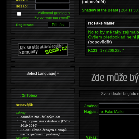
(odpovědět)
H
e
slo:
Shadow of the Beast
|
204.11.50.
Aktivovat
a
utologin
Forgot your password?
re: Fake Mailer
Registrace
No to by mě taky zajímal
Ovšem předpoklad nejni ji
(odpovědět)
K123
|
173.208.225.*
Select Language
▼
Svou ideální brigádu 
.
Infobox
Nejnovější:
Jmé
n
o:
Na
d
pis:
Články:
Zabraňte zneužití svých dat
Skrytí oprávnění v Androidu (CVE-
2019-2089)
Studie: Třetina českých e-shopů
má bezpečnostní problémy!
V
z
kaz:
Aktuality: