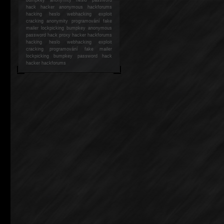
hack
hacker anonymous hackforums
hacking
heslo webhacking exploit
cracking anonymity programování fake
mailer lockpicking bumpkey anonymous
password hack proxy hacker hackforums
hacking heslo webhacking exploit
cracking programování fake mailer
lockpicking bumpkey password hack
hacker
hackforums