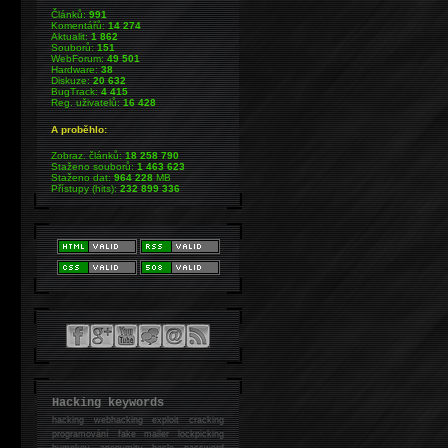
Článků:
991
Komentářů:
14 274
Aktualit:
1 862
Souborů:
151
WebForum:
49 501
Hardware:
38
Diskuze:
20 632
BugTrack:
4 415
Reg. uživatelů:
16 428
A proběhlo:
Zobraz. článků:
18 258 790
Staženo souborů:
1 463 623
Staženo dat:
964 228
MB
Přístupy (hits):
232 899 336
Hacking keywords
hacking
webhacking exploit cracking
programování fake mailer lockpicking
bumpkey anonymity heslo password