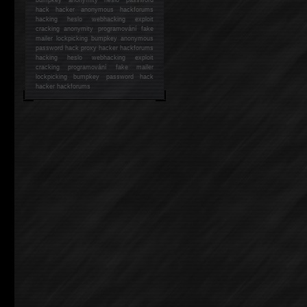
hack
hacker anonymous hackforums
hacking
heslo webhacking exploit
cracking anonymity programování fake
mailer lockpicking bumpkey anonymous
password hack proxy hacker hackforums
hacking heslo webhacking exploit
cracking programování fake mailer
lockpicking bumpkey password hack
hacker
hackforums