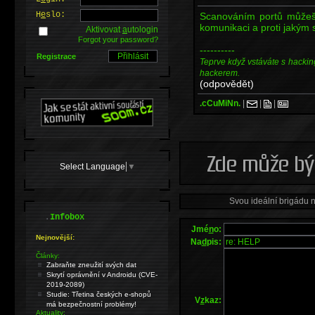
H
e
slo:
Scanováním portů můžeš z
komunikaci a proti jakým 
Aktivovat
a
utologin
Forgot your password?
----------
Registrace
Teprve když vstáváte s hackin
hackerem.
(odpovědět)
.cCuMiNn.
|
|
|
Select Language
▼
Svou ideální brigádu 
.
Infobox
Jmé
n
o:
Nejnovější:
Na
d
pis:
Články:
Zabraňte zneužití svých dat
Skrytí oprávnění v Androidu (CVE-
2019-2089)
Studie: Třetina českých e-shopů
V
z
kaz:
má bezpečnostní problémy!
Aktuality: