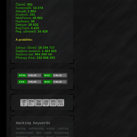
Článků:
991
Komentářů:
14 274
Aktualit:
1 862
Souborů:
151
WebForum:
49 501
Hardware:
38
Diskuze:
20 632
BugTrack:
4 415
Reg. uživatelů:
16 428
A proběhlo:
Zobraz. článků:
18 256 717
Staženo souborů:
1 463 603
Staženo dat:
964 209
MB
Přístupy (hits):
232 848 393
Hacking keywords
hacking
webhacking exploit cracking
programování fake mailer lockpicking
bumpkey anonymity heslo password