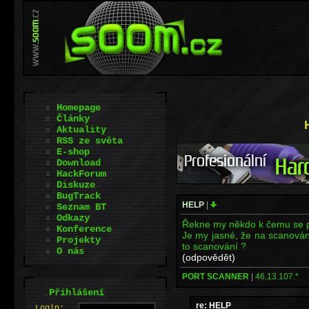
Homepage
Články
Aktuality
RSS ze světa
E-shop
Download
HackForum
Diskuze
BugTrack
HELP
|
Seznam BT
Odkazy
Řekne my někdo k čemu se p
Konference
Je my jasné, že na scanování
Projekty
to scanování ?
O nás
(odpovědět)
PORT SCANNER
|
46.13.107.*
.
Přihlášení
re: HELP
L
o
gin: