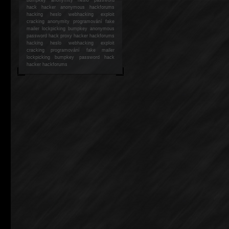
hack
hacker anonymous hackforums
hacking
heslo webhacking exploit
cracking anonymity programování fake
mailer lockpicking bumpkey anonymous
password hack proxy hacker hackforums
hacking heslo webhacking exploit
cracking programování fake mailer
lockpicking bumpkey password hack
hacker
hackforums