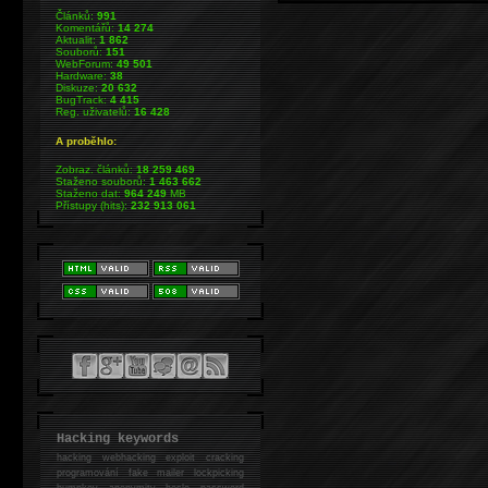
Článků:
991
Komentářů:
14 274
Aktualit:
1 862
Souborů:
151
WebForum:
49 501
Hardware:
38
Diskuze:
20 632
BugTrack:
4 415
Reg. uživatelů:
16 428
A proběhlo:
Zobraz. článků:
18 259 469
Staženo souborů:
1 463 662
Staženo dat:
964 249
MB
Přístupy (hits):
232 913 061
Hacking keywords
hacking
webhacking exploit cracking
programování fake mailer lockpicking
bumpkey anonymity heslo password