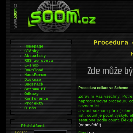
Procedura 
Homepage
Články
Aktuality
RSS ze světa
E-shop
Download
HackForum
Diskuze
BugTrack
Procedura collate ve Scheme
Seznam BT
Odkazy
Zdravím Vás všechny. Potře
Konference
naprogramovat proceduru co
Projekty
seznam list.
O nás
a vrací seznam páru ( eleme
list., count je pocet výskytu
sestupne podle count. Děkuj
(odpovědět)
.
Přihlášení
L
o
gin:
Filas
|