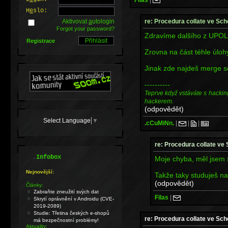
H
e
slo:
re: Procedura collate ve Sc
Aktivovat
a
utologin
Forgot your password?
Zdravíme dalšího z UPOL 
Registrace
Zrovna na část téhle úloh
Jinak zde najdeš merge s
----------
Teprve když vstáváte s hackin
hackerem.
(odpovědět)
Select Language
▼
.cCuMiNn.
|
|
|
re: Procedura collate v
.
Infobox
Moje chyba, měl jsem se
Nejnovější:
Takže taky studuješ n
(odpovědět)
Články:
Zabraňte zneužití svých dat
Filas
|
Skrytí oprávnění v Androidu (CVE-
2019-2089)
Studie: Třetina českých e-shopů
re: Procedura collate ve Sc
má bezpečnostní problémy!
Aktuality: