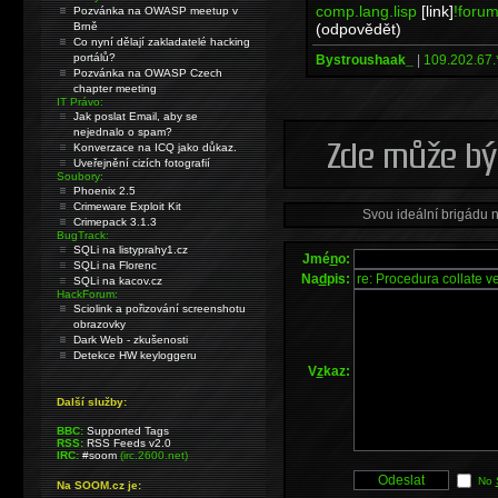
comp.lang.lisp
[link]
!forum
Pozvánka na OWASP meetup v
(odpovědět)
Brně
Co nyní dělají zakladatelé hacking
portálů?
Bystroushaak_
|
109.202.67.
Pozvánka na OWASP Czech
chapter meeting
IT Právo:
Jak poslat Email, aby se
nejednalo o spam?
Konverzace na ICQ jako důkaz.
Uveřejnění cizích fotografií
Soubory:
Phoenix 2.5
Crimeware Exploit Kit
Svou ideální brigádu 
Crimepack 3.1.3
BugTrack:
SQLi na listyprahy1.cz
Jmé
n
o:
SQLi na Florenc
Na
d
pis:
SQLi na kacov.cz
HackForum:
Sciolink a pořizování screenshotu
obrazovky
Dark Web - zkušenosti
Detekce HW keyloggeru
V
z
kaz:
Další služby:
BBC:
Supported Tags
RSS:
RSS Feeds v2.0
IRC:
#soom
(irc.2600.net)
No
Na SOOM.cz je: