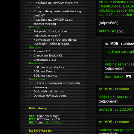
Ak ste si ochotny zap
Pozvánka na OWASP meetup v
7fee9810e4a6a881a
Brně
b614a566f22e6e4f6f
Co nyní dělají zakladatelé hacking
zlomil (4hashov stoji
portálů?
... :)
Pozvánka na OWASP Czech
(odpovědět)
chapter meeting
IT Právo:
nitram147
|
Jak poslat Email, aby se
nejednalo o spam?
Konverzace na ICQ jako důkaz.
re: MD5 - rainbo
Uveřejnění cizích fotografií
Soubory:
taky bych rad za
Phoenix 2.5
Crimeware Exploit Kit
----------
Crimepack 3.1.3
BugTrack:
Vetsina serveru se
SQLi na listyprahy1.cz
(odpovědět)
SQLi na Florenc
SQLi na kacov.cz
bramborak
|
HackForum:
Sciolink a pořizování screenshotu
obrazovky
re: MD5 - rainbow
Dark Web - zkušenosti
Detekce HW keyloggeru
môžeš dať adresu ?
(odpovědět)
Další služby:
protech
|
95.102.56.*
BBC:
Supported Tags
RSS:
RSS Feeds v2.0
re: MD5 - rainbow
IRC:
#soom
(irc.2600.net)
protech: oba ty hashe
Na SOOM.cz je: