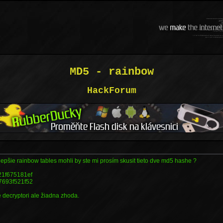
MD5 - rainbow
HackForum
lepšie rainbow tables mohli by ste mi prosím skusit tieto dve md5 hashe ?
21f675181ef
7693f521f52
 decryptori ale žiadna zhoda.