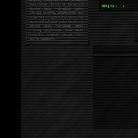
hack
hacker anonymous hackforums
fds
|
94.113.1.*
hacking
heslo webhacking exploit
cracking anonymity programování fake
mailer lockpicking bumpkey anonymous
password hack proxy hacker hackforums
hacking heslo webhacking exploit
cracking programování fake mailer
lockpicking bumpkey password hack
hacker
hackforums