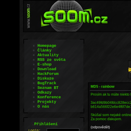
Homepage
Články
Aktuality
RSS ze světa
E-shop
Download
HackForum
Diskuze
BugTrack
MD5 - rainbow
Seznam BT
Odkazy
Prosím ak tu máte niekto 
Konference
Projekty
3ac49fd9b04fdcc828ecc
O nás
b614a566f22e6e4f6f7de
Skúšal som nejaké online
Za pomoc ďakujem.
.
Přihlášení
(odpovědět)
L
o
gin: