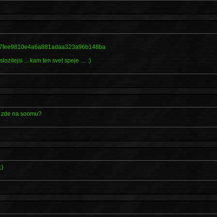
s: 7fee9810e4a6a881adaa323a96b148ba
slozitejsi ... kam ten svet speje .... :)
zde na soomu?
;)