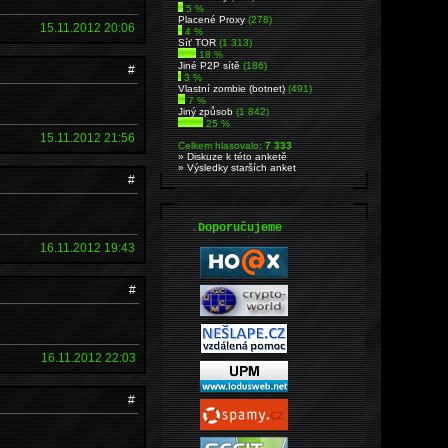
5 %
Placené Proxy
(278)
15.11.2012 20:06
4 %
Síť TOR
(1 313)
18 %
Jiné P2P sítě
(186)
#
3 %
Vlastní zombie (botnet)
(491)
7 %
Jiný způsob
(1 842)
25 %
15.11.2012 21:56
Celkem hlasovalo:
7 333
» Diskuze k této anketě
» Výsledky starších anket
#
.
Doporučujeme
16.11.2012 19:43
#
16.11.2012 22:03
#