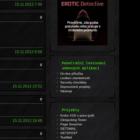
15.11.2012 7:40
#
15.11.2012 8:58
.
Penetrační testování
#
webových aplikací
On-line příručka
Lexikon zranitelností
Security checklisty
15.11.2012 15:52
Doprovodné projekty
Nástroje
#
.
Projekty
Kniha XSS v praxi (pdf)
Clickjacking Tester
15.11.2012 16:48
Page Searcher
GET2MAIL
GET2POST
#
TestMail