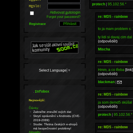
protech
|
95.102.56.*
H
e
slo:
Aktivovat
a
utologin
re: MD5 - rainbow
Forgot your password?
Registrace
to ja mam problem 
ty lidi si davaj cim dal 
(odpovědět)
Mischa
re: MD5 - rainbow
Hmm, a co třeba
[link]
Select Language
▼
(odpovědět)
blackman
|
.
Infobox
re: MD5 - rainbow
Nejnovější:
ja som demd5 skúšal 
(odpovědět)
Články:
Zabraňte zneužití svých dat
protech
|
95.102.56.*
Skrytí oprávnění v Androidu (CVE-
2019-2089)
Studie: Třetina českých e-shopů
re: MD5 - rainbow
má bezpečnostní problémy!
Aktuality: