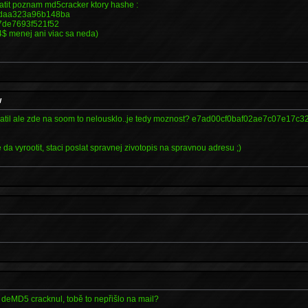
latit poznam md5cracker ktory hashe :
daa323a96b148ba
7de7693f521f52
 4$ menej ani viac sa neda)
w
platil ale zde na soom to nelousklo..je tedy moznost? e7ad00cf0baf02ae7c07e17c
 da vyrootit, staci poslat spravnej zivotopis na spravnou adresu ;)
 deMD5 cracknul, tobě to nepřišlo na mail?