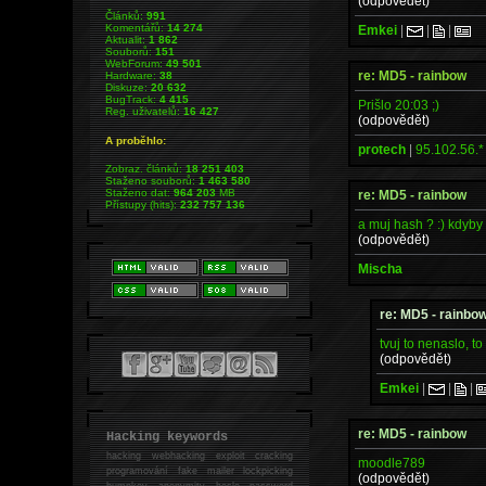
(odpovědět)
Článků:
991
Komentářů:
14 274
Emkei
|
|
|
Aktualit:
1 862
Souborů:
151
WebForum:
49 501
re: MD5 - rainbow
Hardware:
38
Diskuze:
20 632
BugTrack:
4 415
Prišlo 20:03 ;)
Reg. uživatelů:
16 427
(odpovědět)
A proběhlo:
protech
|
95.102.56.*
Zobraz. článků:
18 251 403
Staženo souborů:
1 463 580
Staženo dat:
964 203
MB
re: MD5 - rainbow
Přístupy (hits):
232 757 136
a muj hash ? :) kdyby t
(odpovědět)
Mischa
re: MD5 - rainbo
tvuj to nenaslo, t
(odpovědět)
Emkei
|
|
|
re: MD5 - rainbow
Hacking keywords
hacking
webhacking exploit cracking
moodle789
programování fake mailer lockpicking
(odpovědět)
bumpkey anonymity heslo password