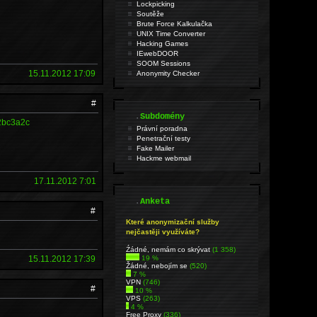
Lockpicking
Soutěže
Brute Force Kalkulačka
UNIX Time Converter
Hacking Games
IEwebDOOR
SOOM Sessions
15.11.2012 17:09
Anonymity Checker
#
.
Subdomény
32bc3a2c
Právní poradna
Penetrační testy
Fake Mailer
Hackme webmail
17.11.2012 7:01
.
Anketa
#
Které anonymizační služby
nejčastěji využíváte?
Źádné, nemám co skrývat
(1 358)
15.11.2012 17:39
19 %
Žádné, nebojím se
(520)
7 %
VPN
(746)
#
10 %
VPS
(263)
4 %
Free Proxy
(336)