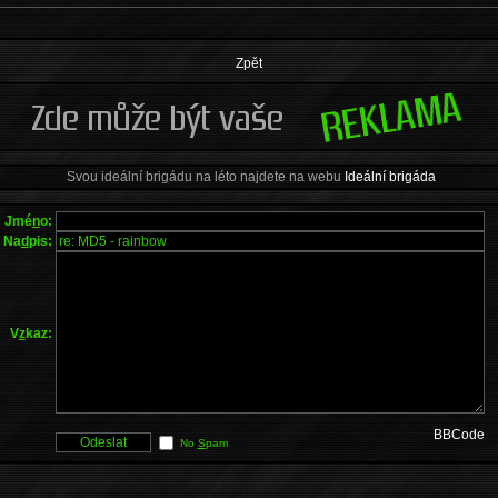
Zpět
Svou ideální brigádu na léto najdete na webu
Ideální brigáda
Jmé
n
o:
Na
d
pis:
V
z
kaz:
BBCode
No
S
pam