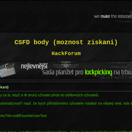
CSFD body (moznost ziskani)
HackForum
kani)
 za to, když si tě druhý uživatel přidá do oblíbených uživatelů.
automatizovat? např, že bych přihlášeného uživatele nalákal na nějaký web, kde by
atele/?do=editFavoriteUserText