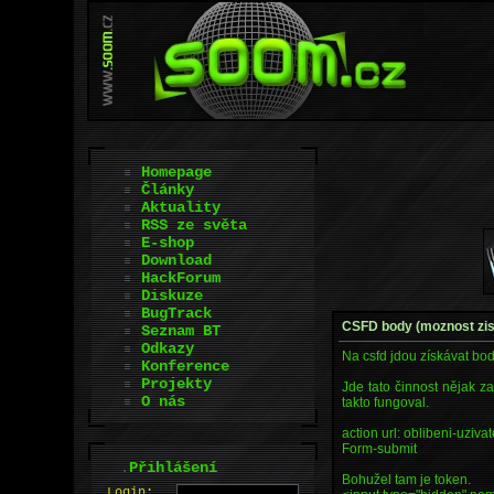
Homepage
Články
Aktuality
RSS ze světa
E-shop
Download
HackForum
Diskuze
BugTrack
CSFD body (moznost zis
Seznam BT
Odkazy
Na csfd jdou získávat body
Konference
Projekty
Jde tato činnost nějak z
O nás
takto fungoval.
action url: oblibeni-uziv
Form-submit
.
Přihlášení
Bohužel tam je token.
L
o
gin: