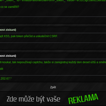
me="_token_" id="frmaddFavoriteUserForm-_token_" value="er51c5gr1sefs158frsdf"
 co se zaměřit?
ost ziskani)
jít XSS, pak token přečíst a uskutečnit CSRF.
ost ziskani)
ti koukal, tak nepoužívají captchu, takže si zaregistruj každý den deset účtů a směl
dit
.202.67.*
Zpět