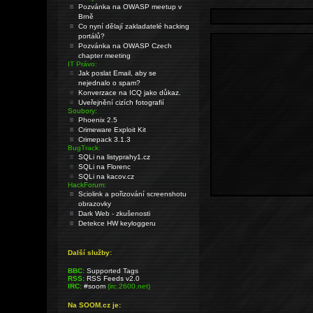
Pozvánka na OWASP meetup v
Brně
Co nyní dělají zakladatelé hacking
portálů?
Pozvánka na OWASP Czech
chapter meeting
IT Právo:
Jak poslat Email, aby se
nejednalo o spam?
Konverzace na ICQ jako důkaz.
Uveřejnění cizích fotografií
Soubory:
Phoenix 2.5
Crimeware Exploit Kit
Crimepack 3.1.3
BugTrack:
SQLi na listyprahy1.cz
SQLi na Florenc
SQLi na kacov.cz
HackForum:
Sciolink a pořizování screenshotu
obrazovky
Dark Web - zkušenosti
Detekce HW keyloggeru
Další služby:
BBC:
Supported Tags
RSS:
RSS Feeds v2.0
IRC:
#soom
(irc.2600.net)
Na SOOM.cz je: