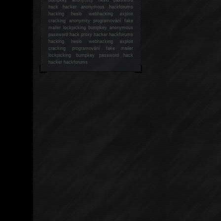
hack
hacker anonymous hackforums
hacking
heslo webhacking exploit
cracking anonymity programování fake
mailer lockpicking bumpkey anonymous
password hack proxy hacker hackforums
hacking heslo webhacking exploit
cracking programování fake mailer
lockpicking bumpkey password hack
hacker
hackforums