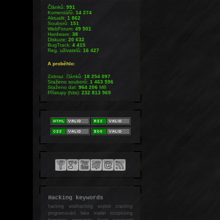
Článků:
991
Komentářů:
14 274
Aktualit:
1 862
Souborů:
151
WebForum:
49 501
Hardware:
38
Diskuze:
20 632
BugTrack:
4 415
Reg. uživatelů:
16 427
A proběhlo:
Zobraz. článků:
18 254 097
Staženo souborů:
1 463 596
Staženo dat:
964 206
MB
Přístupy (hits):
232 813 969
Hacking keywords
hacking
webhacking exploit cracking
programování fake mailer lockpicking
bumpkey anonymity heslo password