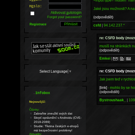
<input type="hidden" na
H
e
slo:
Jaké jsou možnosti? A na
Aktivovat
a
utologin
(odpovědět)
Forgot your password?
Registrace
csfd
|
94.142.237.*
re: CSFD body (mozn
musíš na stránkách na
(odpovědět)
Emkei
|
|
|
re: CSFD body (mozn
Select Language
▼
Jak jsem teď v rychlos
[link]
- mohlo by se ho
(odpovědět)
.
Infobox
Bystroushaak_
|
109
Nejnovější:
Články:
Zabraňte zneužití svých dat
Skrytí oprávnění v Androidu (CVE-
2019-2089)
Studie: Třetina českých e-shopů
má bezpečnostní problémy!
Aktuality: