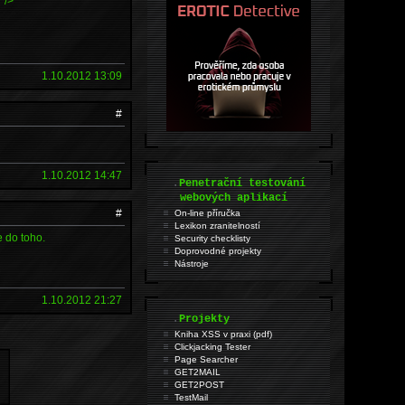
 />
1.10.2012 13:09
#
1.10.2012 14:47
.
Penetrační testování
webových aplikací
#
On-line příručka
Lexikon zranitelností
e do toho.
Security checklisty
Doprovodné projekty
Nástroje
1.10.2012 21:27
.
Projekty
Kniha XSS v praxi (pdf)
Clickjacking Tester
Page Searcher
GET2MAIL
GET2POST
TestMail