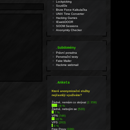
Lockpicking
Soutěže
Brute Force Kalkulačka
UNIX Time Converter
Hacking Games
IEwebDOOR
SOOM Sessions
Anonymity Checker
.
Subdomény
Právní poradna
Penetrační testy
Fake Mailer
Hackme webmail
.
Anketa
Které anonymizační služby
nejčastěji využíváte?
Źádné, nemám co skrývat
(1 358)
19 %
Žádné, nebojím se
(520)
7 %
VPN
(746)
10 %
VPS
(263)
4 %
Free Proxy
(336)