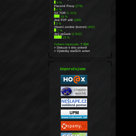
5 %
Placené Proxy
(278)
4 %
Síť TOR
(1 313)
18 %
Jiné P2P sítě
(186)
3 %
Vlastní zombie (botnet)
(492)
7 %
Jiný způsob
(1 842)
25 %
Celkem hlasovalo:
7 334
» Diskuze k této anketě
» Výsledky starších anket
.
Doporučujeme