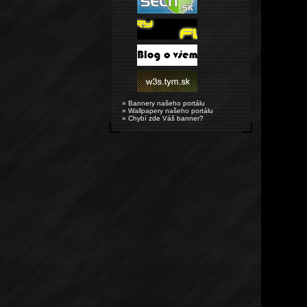
» Bannery našeho portálu
» Wallpapery našeho portálu
» Chybí zde Váš banner?