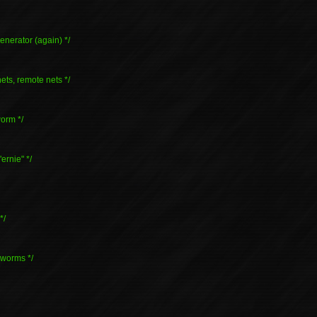
nerator (again) */
nets, remote nets */
worm */
"ernie" */
*/
r worms */