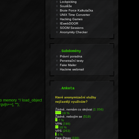
Lockpicking
Soutěže
Brute Force Kalkulačka
UNIX Time Converter
Hacking Games
IEwebDOOR
SOOM Sessions
Anonymity Checker
.
Subdomény
Právní poradna
Penetrační testy
Fake Mailer
Hackme webmail
.
Anketa
Které anonymizační služby
 into memory */ load_object
nejčastěji využíváte?
gv[n++], "");
Źádné, nemám co skrývat
(1 356)
19 %
Žádné, nebojím se
(519)
7 %
VPN
(746)
10 %
VPS
(263)
4 %
Free Proxy
(336)