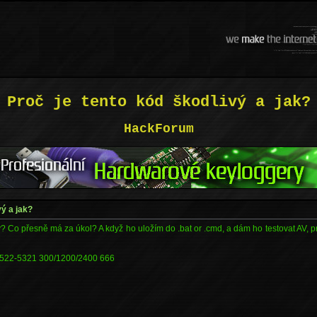
Proč je tento kód škodlivý a jak?
HackForum
vý a jak?
ý? Co přesně má za úkol? A když ho uložím do .bat or .cmd, a dám ho testovat AV, 
522-5321 300/1200/2400 666