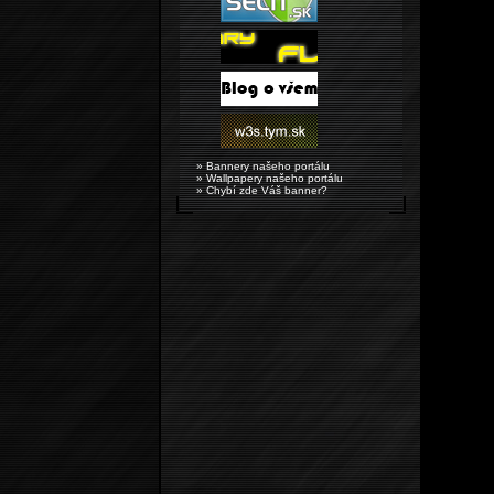
» Bannery našeho portálu
» Wallpapery našeho portálu
» Chybí zde Váš banner?