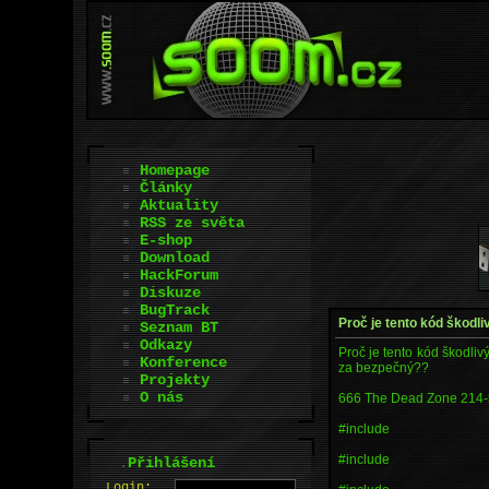
Homepage
Články
Aktuality
RSS ze světa
E-shop
Download
HackForum
Diskuze
BugTrack
Proč je tento kód škodli
Seznam BT
Odkazy
Proč je tento kód škodliv
Konference
za bezpečný??
Projekty
O nás
666 The Dead Zone 214-
#include
#include
.
Přihlášení
L
o
gin: