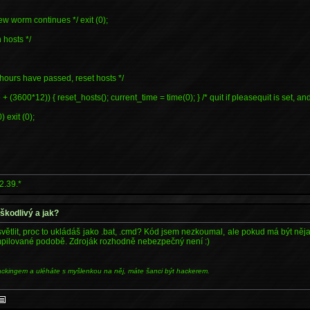
 new worm continues */ exit (0);
 hosts */
 hours have passed, reset hosts */
 + (3600*12)) { reset_hosts(); current_time = time(0); } /* quit if pleasequit is set, a
 exit (0);
2.39.*
 škodlivý a jak?
větlit, proc to ukládáš jako .bat, .cmd? Kód jsem nezkoumal, ale pokud má být něja
pilované podobě. Zdroják rozhodně nebezpečný není :)
ackingem a uléháte s myšlenkou na něj, máte šanci být hackerem.