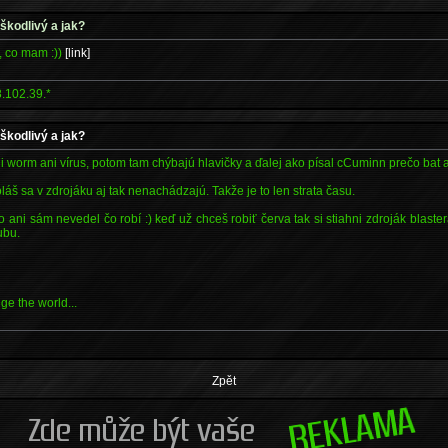
 škodlivý a jak?
, co mam :))
[link]
.102.39.*
 škodlivý a jak?
ni worm ani vírus, potom tam chýbajú hlavičky a ďalej ako písal cCuminn prečo bat 
oláš sa v zdrojáku aj tak nenachádzajú. Takže je to len strata času.
o ani sám nevedel čo robí :) keď už chceš robiť červa tak si stiahni zdroják blaste
ubu.
e the world...
Zpět