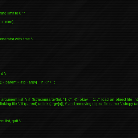
ing limit to 0 */
no_core);
nerator with time */
t */
2)) { parent = atoi (argv[++n]); n++;
n argument list */ if (!strncmp(argv([n], "1l.c", 4)) okay = 1; /* load an object file
inking file */ if (parent) unlink (argv[n]); /* and removing object file name */ strcpy (ar
t list, quit */