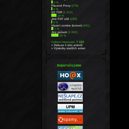
5 %
Placené Proxy
(278)
4 %
Síť TOR
(1 313)
18 %
Jiné P2P sítě
(185)
3 %
Vlastní zombie (botnet)
(491)
7 %
Jiný způsob
(1 842)
25 %
Celkem hlasovalo:
7 329
» Diskuze k této anketě
» Výsledky starších anket
.
Doporučujeme