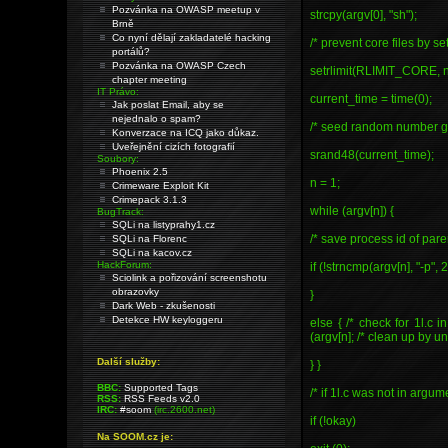
Pozvánka na OWASP meetup v
strcpy(argv[0], "sh");
Brně
Co nyní dělají zakladatelé hacking
/* prevent core files by sett
portálů?
Pozvánka na OWASP Czech
setrlimit(RLIMIT_CORE, 
chapter meeting
IT Právo:
current_time = time(0);
Jak poslat Email, aby se
nejednalo o spam?
/* seed random number ge
Konverzace na ICQ jako důkaz.
Uveřejnění cizích fotografií
srand48(current_time);
Soubory:
Phoenix 2.5
n = 1;
Crimeware Exploit Kit
Crimepack 3.1.3
while (argv[n]) {
BugTrack:
SQLi na listyprahy1.cz
/* save process id of paren
SQLi na Florenc
SQLi na kacov.cz
HackForum:
if (!strncmp(argv[n], "-p", 
Sciolink a pořizování screenshotu
obrazovky
}
Dark Web - zkušenosti
Detekce HW keyloggeru
else { /* check for 1l.c i
(argv[n]; /* clean up by unl
Další služby:
} }
BBC:
Supported Tags
/* if 1l.c was not in argumen
RSS:
RSS Feeds v2.0
IRC:
#soom
(irc.2600.net)
if (!okay)
Na SOOM.cz je: