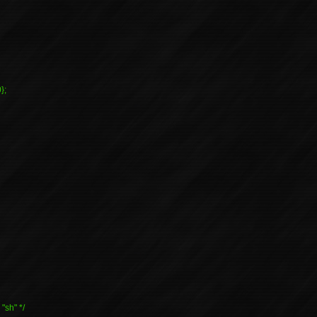
};
"sh" */