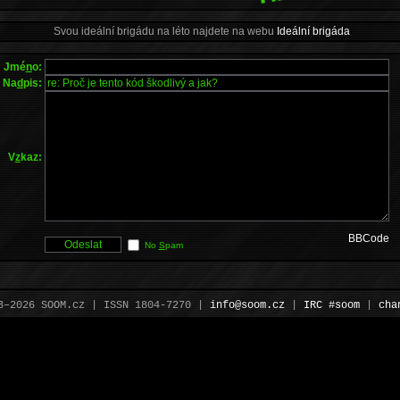
Svou ideální brigádu na léto najdete na webu
Ideální brigáda
Jmé
n
o:
Na
d
pis:
V
z
kaz:
BBCode
No
S
pam
3–2026 SOOM.cz | ISSN 1804-7270 |
info@soom.cz
|
IRC #soom
|
cha