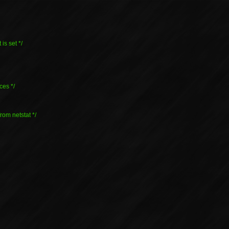
 is set */
ces */
from netstat */