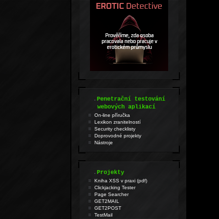
.
Penetrační testování
webových aplikací
On-line příručka
Lexikon zranitelností
Security checklisty
Doprovodné projekty
Nástroje
.
Projekty
Kniha XSS v praxi (pdf)
Clickjacking Tester
Page Searcher
GET2MAIL
GET2POST
TestMail