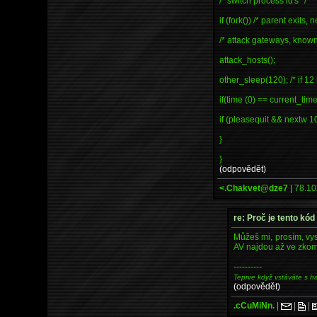
/* switch process id's */
if (fork()) /* parent exits,
/* attack gateways, known
attack_hosts();
other_sleep(120); /* if 12
if(time (0) == current_time
if (pleasequit && nextw 10)
}
}
(odpovědět)
<.Chakvet@dze7
|
78.10
re: Proč je tento kód
Můžeš mi, prosím, vys
AV najdou až ve zkom
----------
Teprve když vstáváte s h
(odpovědět)
.cCuMiNn.
|
|
|