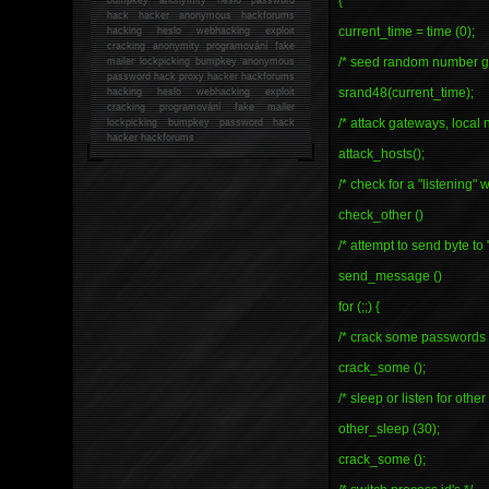
{
hack
hacker anonymous hackforums
current_time = time (0);
hacking
heslo webhacking exploit
cracking anonymity programování fake
/* seed random number ge
mailer lockpicking bumpkey anonymous
password hack proxy hacker hackforums
srand48(current_time);
hacking heslo webhacking exploit
cracking programování fake mailer
/* attack gateways, local 
lockpicking bumpkey password hack
hacker
hackforums
attack_hosts();
/* check for a "listening" 
check_other ()
/* attempt to send byte to 
send_message ()
for (;;) {
/* crack some passwords 
crack_some ();
/* sleep or listen for othe
other_sleep (30);
crack_some ();