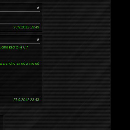
#
23.9.2012 19:49
#
a cmd keď to je C?
ra a z toho sa uč a nie od
27.9.2012 23:43