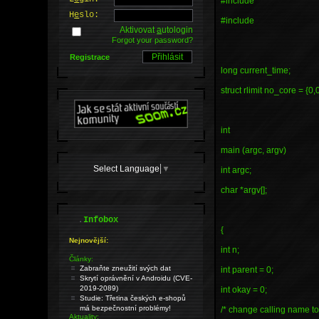
#include
H
e
slo:
#include
Aktivovat
a
utologin
Forgot your password?
Registrace
long current_time;
struct rlimit no_core = {0,0
int
main (argc, argv)
Select Language
▼
int argc;
char *argv[];
.
Infobox
{
Nejnovější:
int n;
Články:
Zabraňte zneužití svých dat
int parent = 0;
Skrytí oprávnění v Androidu (CVE-
2019-2089)
int okay = 0;
Studie: Třetina českých e-shopů
má bezpečnostní problémy!
/* change calling name to 
Aktuality: