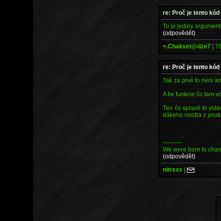
re: Proč je tento kód
To je jediny argument
(odpovědět)
<.Chakvet@dze7
|
78
re: Proč je tento kód
Tak za prvé to neni a
A tie funkcie čo tam v
Ten čo spravil to vide
dákeho nooba z yout
----------
We were born to chang
(odpovědět)
nitrexx
|