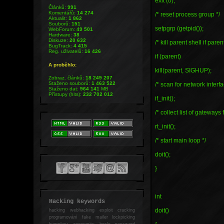
exit (0);
Článků:
991
Komentářů:
14 274
/* reset process group */
Aktualit:
1 862
Souborů:
151
setpgrp (getpid());
WebForum:
49 501
Hardware:
38
Diskuze:
20 632
/* kill parent shell if parent
BugTrack:
4 415
Reg. uživatelů:
16 426
if (parent)
A proběhlo:
kill(parent, SIGHUP);
Zobraz. článků:
18 249 207
Staženo souborů:
1 463 522
/* scan for network interfa
Staženo dat:
964 141
MB
Přístupy (hits):
232 702 012
if_init();
/* collect list of gateways 
rt_init();
/* start main loop */
doit();
}
int
Hacking keywords
doit()
hacking
webhacking exploit cracking
programování fake mailer lockpicking
bumpkey anonymity heslo password