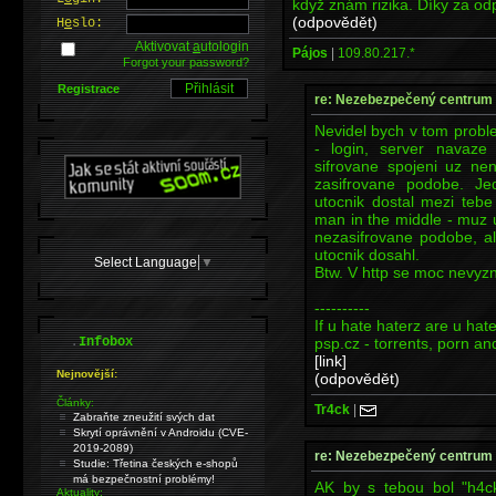
když znám rizika. Díky za o
(odpovědět)
H
e
slo:
Aktivovat
a
utologin
Pájos
|
109.80.217.*
Forgot your password?
Registrace
re: Nezebezpečený centrum
Nevidel bych v tom proble
- login, server navaze
sifrovane spojeni uz ne
zasifrovane podobe. J
utocnik dostal mezi teb
man in the middle - muz u
nezasifrovane podobe, a
utocnik dosahl.
Select Language
▼
Btw. V http se moc nevyzn
----------
If u hate haterz are u hat
.
psp.cz - torrents, porn and
Infobox
[link]
Nejnovější:
(odpovědět)
Články:
Tr4ck
|
Zabraňte zneužití svých dat
Skrytí oprávnění v Androidu (CVE-
2019-2089)
re: Nezebezpečený centrum
Studie: Třetina českých e-shopů
má bezpečnostní problémy!
AK by s tebou bol "h4ck
Aktuality: