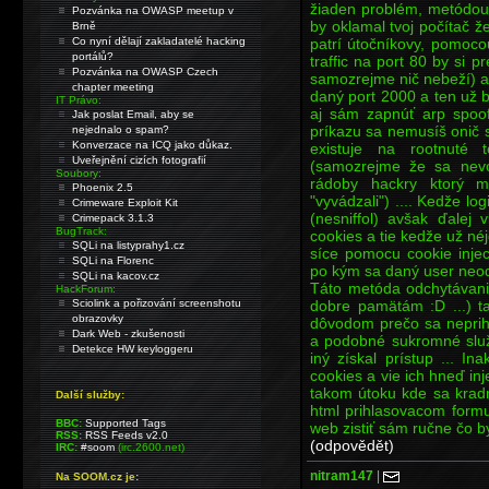
žiaden problém, metódou
Pozvánka na OWASP meetup v
by oklamal tvoj počítač 
Brně
patrí útočníkovy, pomoco
Co nyní dělají zakladatelé hacking
portálů?
traffic na port 80 by si 
Pozvánka na OWASP Czech
samozrejme nič nebeží) a
chapter meeting
daný port 2000 a ten už b
IT Právo:
aj sám zapnúť arp spoof
Jak poslat Email, aby se
príkazu sa nemusíš onič st
nejednalo o spam?
Konverzace na ICQ jako důkaz.
existuje na rootnuté 
Uveřejnění cizích fotografií
(samozrejme že sa nev
Soubory:
rádoby hackry ktorý 
Phoenix 2.5
"vyvádzali") .... Kedže lo
Crimeware Exploit Kit
(nesniffol) avšak ďalej
Crimepack 3.1.3
BugTrack:
cookies a tie kedže už né
SQLi na listyprahy1.cz
síce pomocu cookie inje
SQLi na Florenc
po kým sa daný user neodh
SQLi na kacov.cz
Táto metóda odchytávania
HackForum:
dobre pamätám :D ...) ta
Sciolink a pořizování screenshotu
obrazovky
dôvodom prečo sa neprihl
Dark Web - zkušenosti
a podobné sukromné služ
Detekce HW keyloggeru
iný získal prístup ... I
cookies a vie ich hneď inj
takom útoku kde sa krad
Další služby:
html prihlasovacom formu
BBC:
Supported Tags
web zistiť sám ručne čo b
RSS:
RSS Feeds v2.0
(odpovědět)
IRC:
#soom
(irc.2600.net)
nitram147
|
Na SOOM.cz je: