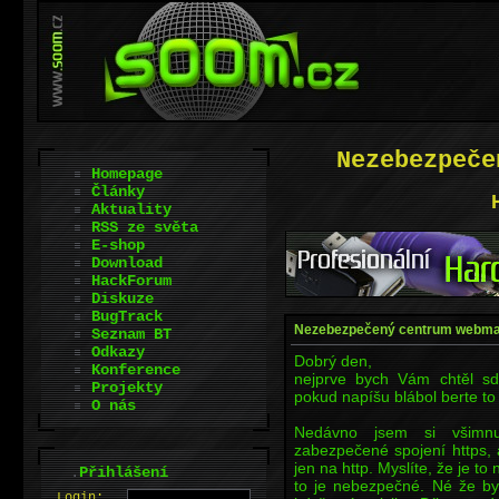
Nezebezpeče
Homepage
Články
Aktuality
RSS ze světa
E-shop
Download
HackForum
Diskuze
BugTrack
Nezebezpečený centrum webma
Seznam BT
Odkazy
Dobrý den,
Konference
nejprve bych Vám chtěl sdě
Projekty
pokud napíšu blábol berte to
O nás
Nedávno jsem si všimnu
zabezpečené spojení https,
jen na http. Myslíte, že je 
.
Přihlášení
to je nebezpečné. Né že b
L
o
gin: