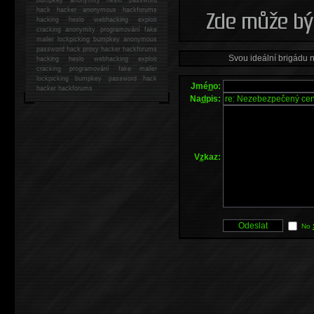
hack
hacker anonymous hackforums
hacking
heslo webhacking exploit
cracking anonymity programování fake
mailer lockpicking bumpkey anonymous
password hack proxy hacker hackforums
Svou ideální brigádu 
hacking heslo webhacking exploit
cracking programování fake mailer
lockpicking bumpkey password hack
Jmé
n
o:
hacker
hackforums
Na
d
pis:
V
z
kaz:
No