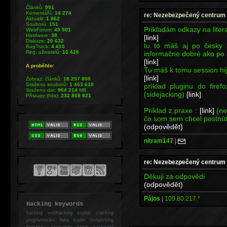
Článků:
991
Komentářů:
14 274
re: Nezebezpečený centrum
Aktualit:
1 862
Souborů:
151
Prikladám odkazy na litera
WebForum:
49 501
Hardware:
38
[link]
Diskuze:
20 632
tu to máš aj po česky a
BugTrack:
4 415
Reg. uživatelů:
16 428
informačne dobré ako po a
[link]
A proběhlo:
Tu máš k tomu session hij
[link]
Zobraz. článků:
18 257 800
Staženo souborů:
1 463 610
príklad pluginu do firef
Staženo dat:
964 214
MB
(sidejacking)
[link]
Přístupy (hits):
232 868 821
Príklad z praxe :
[link]
(ne
čo som sem chcel postnúť 
(odpovědět)
nitram147
|
re: Nezebezpečený centrum
Děkuji za odpovědi
(odpovědět)
Pájos
|
109.80.217.*
Hacking keywords
hacking
webhacking exploit cracking
programování fake mailer lockpicking
bumpkey anonymity heslo password