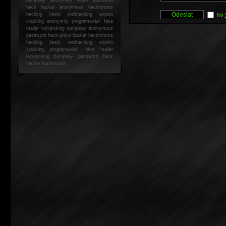
hack
hacker anonymous hackforums
hacking
heslo webhacking exploit
No
cracking anonymity programování fake
mailer lockpicking bumpkey anonymous
password hack proxy hacker hackforums
hacking heslo webhacking exploit
cracking programování fake mailer
lockpicking bumpkey password hack
hacker
hackforums