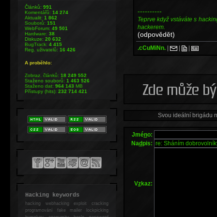
Článků:
991
----------
Komentářů:
14 274
Aktualit:
1 862
Teprve když vstáváte s hackin
Souborů:
151
hackerem.
WebForum:
49 501
(odpovědět)
Hardware:
38
Diskuze:
20 632
BugTrack:
4 415
.cCuMiNn.
|
|
|
Reg. uživatelů:
16 426
A proběhlo:
Zobraz. článků:
18 249 552
Staženo souborů:
1 463 526
Staženo dat:
964 143
MB
Přístupy (hits):
232 714 421
Svou ideální brigádu 
Jmé
n
o:
Na
d
pis:
V
z
kaz:
Hacking keywords
hacking
webhacking exploit cracking
programování fake mailer lockpicking
bumpkey anonymity heslo password