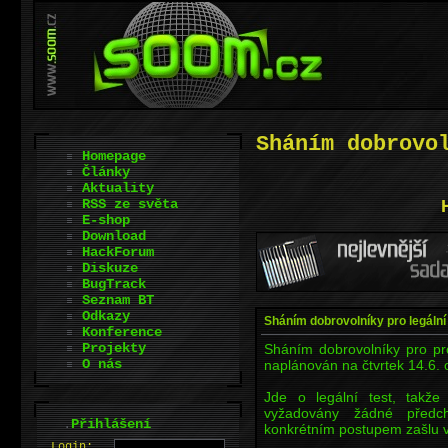
Sháním dobrovo
Homepage
Články
Aktuality
RSS ze světa
E-shop
Download
HackForum
Diskuze
BugTrack
Seznam BT
Odkazy
Sháním dobrovolníky pro legální
Konference
Projekty
Sháním dobrovolníky pro pr
O nás
naplánován na čtvrtek 14.6. 
Jde o legální test, takže
vyžadovány žádné předch
.
Přihlášení
konkrétním postupem zašlu 
L
o
gin: