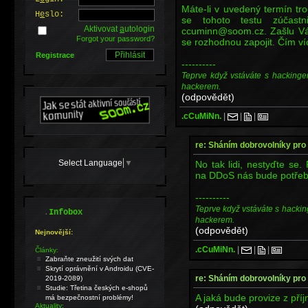
Máte-li v uvedený termín tro
H
e
slo:
se tohoto testu zúčast
Aktivovat
a
utologin
ccuminn@soom.cz. Zašlu Vám
Forgot your password?
se rozhodnou zapojit. Čím ví
Registrace
----------
Teprve když vstáváte s hackinge
hackerem.
(odpovědět)
.cCuMiNn.
|
|
|
re: Sháním dobrovolníky pro 
Select Language
▼
No tak lidi, nestyďte se. 
na DDoS nás bude potřeba
----------
Teprve když vstáváte s hackin
.
Infobox
hackerem.
(odpovědět)
Nejnovější:
.cCuMiNn.
|
|
|
Články:
Zabraňte zneužití svých dat
Skrytí oprávnění v Androidu (CVE-
re: Sháním dobrovolníky pro 
2019-2089)
Studie: Třetina českých e-shopů
A jaká bude provize z pří
má bezpečnostní problémy!
Aktuality: