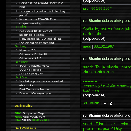
(odpovědět)
Pozvánka na OWASP meetup v
Brně
prc
|
80.188.216.*
Co nyní dělají zakladatelé hacking
portálů?
Pozvánka na OWASP Czech
re: Sháním dobrovolníky pro 
chapter meeting
IT Právo:
Spíše by mě zajímalo jak
Jak poslat Email, aby se
nedostala .
nejednalo o spam?
(odpovědět)
Konverzace na ICQ jako důkaz.
Uveřejnění cizích fotografií
sadd
|
88.102.198.*
Soubory:
Phoenix 2.5
Crimeware Exploit Kit
re: Sháním dobrovolníky pro 
Crimepack 3.1.3
BugTrack:
SQLi na listyprahy1.cz
sadd: To je skoda, prepo
SQLi na Florenc
zkusim zitra zajistit.
SQLi na kacov.cz
HackForum:
----------
Sciolink a pořizování screenshotu
obrazovky
Teprve když vstáváte s hackin
Dark Web - zkušenosti
hackerem.
Detekce HW keyloggeru
(odpovědět)
.cCuMiNn.
|
|
|
Další služby:
BBC:
Supported Tags
re: Sháním dobrovolníky pro 
RSS:
RSS Feeds v2.0
IRC:
#soom
(irc.2600.net)
sadd: Zjistuji, ze nevim
prosim, napsat? Diky.
Na SOOM.cz je: