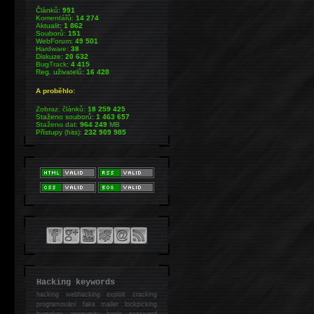
Článků:
991
Komentářů:
14 274
Aktualit:
1 862
Souborů:
151
WebForum:
49 501
Hardware:
38
Diskuze:
20 632
BugTrack:
4 415
Reg. uživatelů:
16 428
A proběhlo:
Zobraz. článků:
18 259 425
Staženo souborů:
1 463 657
Staženo dat:
964 249
MB
Přístupy (hits):
232 909 985
Hacking keywords
hacking
webhacking exploit cracking
programování fake mailer lockpicking
bumpkey anonymity heslo password