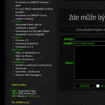
Pozvánka na OWASP meetup v
Brně
Co nyní dělají zakladatelé hacking
portálů?
Pozvánka na OWASP Czech
chapter meeting
IT Právo:
Jak poslat Email, aby se
nejednalo o spam?
Svou ideální brigádu 
Konverzace na ICQ jako důkaz.
Uveřejnění cizích fotografií
Soubory:
Jmé
n
o:
Phoenix 2.5
Na
d
pis:
Crimeware Exploit Kit
Crimepack 3.1.3
BugTrack:
SQLi na listyprahy1.cz
SQLi na Florenc
SQLi na kacov.cz
HackForum:
V
z
kaz:
Sciolink a pořizování screenshotu
obrazovky
Dark Web - zkušenosti
Detekce HW keyloggeru
Další služby:
No
BBC:
Supported Tags
RSS:
RSS Feeds v2.0
IRC:
#soom
(irc.2600.net)
Na SOOM.cz je: