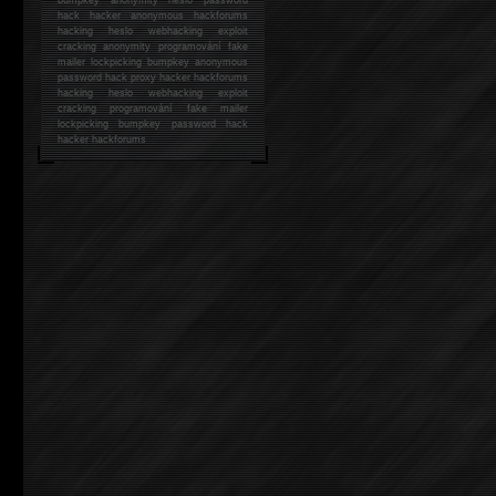
hack
hacker anonymous hackforums
hacking
heslo webhacking exploit
cracking anonymity programování fake
mailer lockpicking bumpkey anonymous
password hack proxy hacker hackforums
hacking heslo webhacking exploit
cracking programování fake mailer
lockpicking bumpkey password hack
hacker
hackforums