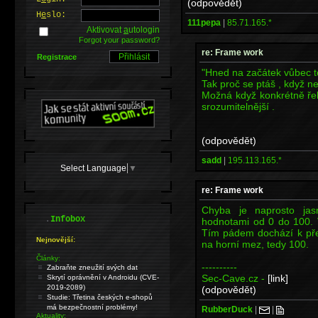
(odpovědět)
H
e
slo:
111pepa
|
85.71.165.*
Aktivovat
a
utologin
Forgot your password?
re: Frame work
Registrace
"Hned na začátek vůbec 
Tak proč se ptáš , když 
Možná když konkrétně řek
srozumitelnější .
(odpovědět)
sadd
|
195.113.165.*
Select Language
▼
re: Frame work
Chyba je naprosto jas
.
Infobox
hodnotami od 0 do 100. 
Tím pádem dochází k pře
Nejnovější:
na horní mez, tedy 100.
Články:
----------
Zabraňte zneužití svých dat
Sec-Cave.cz -
[link]
Skrytí oprávnění v Androidu (CVE-
2019-2089)
(odpovědět)
Studie: Třetina českých e-shopů
má bezpečnostní problémy!
RubberDuck
|
|
Aktuality: