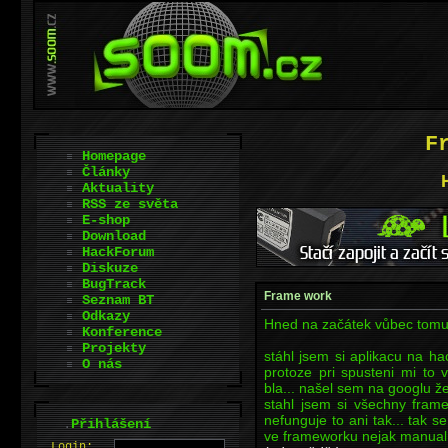
F
Homepage
Články
Aktuality
RSS ze světa
E-shop
Download
HackForum
Diskuze
BugTrack
Frame work
Seznam BT
Odkazy
Hned na začátek vůbec tomu
Konference
Projekty
stáhl jsem si aplikacu na ha
O nás
protoze pri spusteni mi to
bla... našel sem na googlu že
stahl jsem si všechny fram
nefunguje to ani tak... tak se
.
Přihlášení
ve frameworku nejak manualn
L
o
gin: