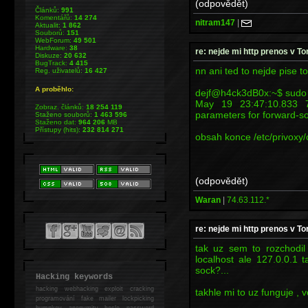
(odpovědět)
Článků:
991
Komentářů:
14 274
nitram147
|
Aktualit:
1 862
Souborů:
151
WebForum:
49 501
Hardware:
38
re: nejde mi http prenos v T
Diskuze:
20 632
BugTrack:
4 415
nn ani ted to nejde pise to
Reg. uživatelů:
16 427
A proběhlo:
dejf@h4ck3dB0x:~$ sudo s
May 19 23:47:10.833 
Zobraz. článků:
18 254 119
parameters for forward-soc
Staženo souborů:
1 463 596
Staženo dat:
964 206
MB
Přístupy (hits):
232 814 271
obsah konce /etc/privoxy/
(odpovědět)
Waran
|
74.63.112.*
re: nejde mi http prenos v T
tak uz sem to rozchodil
localhost ale 127.0.0.1
sock?...
Hacking keywords
hacking
webhacking exploit cracking
takhle mi to uz funguje , v
programování fake mailer lockpicking
bumpkey anonymity heslo password