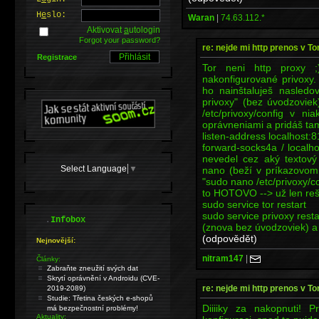
H
e
slo:
Waran
|
74.63.112.*
Aktivovat
a
utologin
Forgot your password?
re: nejde mi http prenos v T
Registrace
Tor neni http proxy 
nakonfigurované privoxy.
ho nainštaluješ nasledo
privoxy" (bez úvodzoviek
/etc/privoxy/config v
oprávneniami a pridáš ta
listen-address localhost:
forward-socks4a / localh
nevedel cez aký textový 
Select Language
▼
nano (beží v príkazovom 
"sudo nano /etc/privoxy/c
to HOTOVO --> už len rešt
sudo service tor restart
sudo service privoxy resta
.
Infobox
(znova bez úvodzoviek) a t
(odpovědět)
Nejnovější:
nitram147
|
Články:
Zabraňte zneužití svých dat
Skrytí oprávnění v Androidu (CVE-
re: nejde mi http prenos v T
2019-2089)
Studie: Třetina českých e-shopů
Diiiiky za nakopnuti! P
má bezpečnostní problémy!
Aktuality: