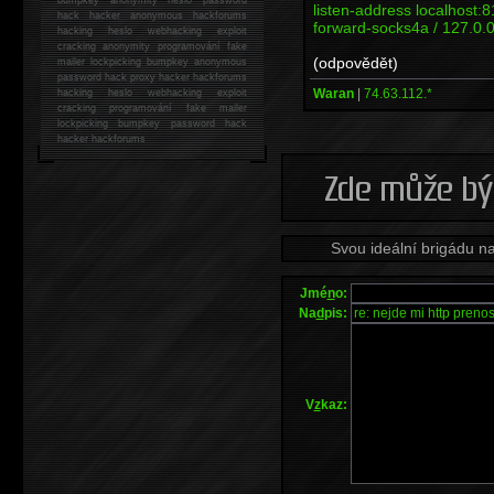
listen-address localhost:
hack
hacker anonymous hackforums
forward-socks4a / 127.0.0
hacking
heslo webhacking exploit
cracking anonymity programování fake
(odpovědět)
mailer lockpicking bumpkey anonymous
password hack proxy hacker hackforums
Waran
|
74.63.112.*
hacking heslo webhacking exploit
cracking programování fake mailer
lockpicking bumpkey password hack
hacker
hackforums
Svou ideální brigádu n
Jmé
n
o:
Na
d
pis:
V
z
kaz: