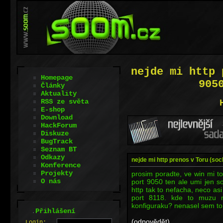
nejde mi http 
Homepage
905
Články
Aktuality
RSS ze světa
E-shop
Download
HackForum
Diskuze
BugTrack
Seznam BT
Odkazy
nejde mi http prenos v Toru (so
Konference
Projekty
prosim poradte, ve win mi t
O nás
port 9050 ten ale umi jen so
http tak to nefacha, neco asi
port 8118. kde to muzu 
konfiguraku? nenasel sem to
.
Přihlášení
(odpovědět)
L
o
gin: