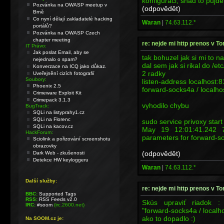
konfiguraci, snad to pujde!
Pozvánka na OWASP meetup v
(odpovědět)
Brně
Co nyní dělají zakladatelé hacking
Waran
|
74.63.112.*
portálů?
Pozvánka na OWASP Czech
chapter meeting
re: nejde mi http prenos v T
IT Právo:
Jak poslat Email, aby se
tak bohuzel jak si mi to n
nejednalo o spam?
dal sem jak si rikal do /et
Konverzace na ICQ jako důkaz.
2 radky
Uveřejnění cizích fotografií
Soubory:
listen-address localhost:
Phoenix 2.5
forward-socks4a / localho
Crimeware Exploit Kit
Crimepack 3.1.3
vyhodilo chybu
BugTrack:
SQLi na listyprahy1.cz
SQLi na Florenc
sudo service privoxy start
SQLi na kacov.cz
May 19 12:01:41.242 
HackForum:
parameters for forward-soc
Sciolink a pořizování screenshotu
obrazovky
(odpovědět)
Dark Web - zkušenosti
Detekce HW keyloggeru
Waran
|
74.63.112.*
Další služby:
re: nejde mi http prenos v T
BBC:
Supported Tags
RSS:
RSS Feeds v2.0
Skús upraviť riadok : 
IRC:
#soom
(irc.2600.net)
"forward-socks4a / localh
ako to dopadlo :)
Na SOOM.cz je: