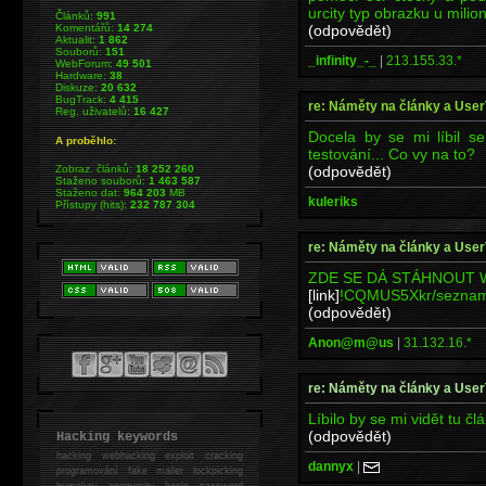
urcity typ obrazku u milionu
Článků:
991
(odpovědět)
Komentářů:
14 274
Aktualit:
1 862
Souborů:
151
_infinity_-_
|
213.155.33.*
WebForum:
49 501
Hardware:
38
Diskuze:
20 632
BugTrack:
4 415
re: Náměty na články a User
Reg. uživatelů:
16 427
Docela by se mi líbil s
A proběhlo:
testování... Co vy na to?
(odpovědět)
Zobraz. článků:
18 252 260
Staženo souborů:
1 463 587
Staženo dat:
964 203
MB
kuleriks
Přístupy (hits):
232 787 304
re: Náměty na články a User
ZDE SE DÁ STÁHNOUT W
[link]
!CQMUS5Xkr/seznam-
(odpovědět)
Anon@m@us
|
31.132.16.*
re: Náměty na články a User
Líbilo by se mi vidět tu č
(odpovědět)
Hacking keywords
hacking
webhacking exploit cracking
dannyx
|
programování fake mailer lockpicking
bumpkey anonymity heslo password