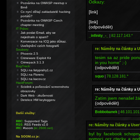
Odkazy:
Pozvánka na OWASP meetup v
Brně
[link]
Co nyní dělají zakladatelé hacking
portálů?
Pozvánka na OWASP Czech
[link]
chapter meeting
(odpovědět)
IT Právo:
Jak poslat Email, aby se
_infinity_-_
|
82.117.143.*
nejednalo o spam?
Konverzace na ICQ jako důkaz.
Uveřejnění cizích fotografií
re: Náměty na články a 
Soubory:
Phoenix 2.5
tesim sa az pride pon
Crimeware Exploit Kit
in you home" ;-)
Crimepack 3.1.3
BugTrack:
(odpovědět)
SQLi na listyprahy1.cz
SQLi na Florenc
squo
|
78.128.181.*
SQLi na kacov.cz
HackForum:
Sciolink a pořizování screenshotu
re: Náměty na články a 
obrazovky
Dark Web - zkušenosti
Zatím jsem nenašel žád
Detekce HW keyloggeru
(odpovědět)
Bobbobanek
|
46.101.101
Další služby:
BBC:
Supported Tags
re: Náměty na články a User
RSS:
RSS Feeds v2.0
IRC:
#soom
(irc.2600.net)
byl by facebook schopny
Na SOOM.cz je:
pomoci ocr ctecky a pod