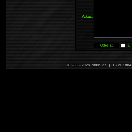
V
z
kaz:
No
© 2003–2026 SOOM.cz | ISSN 180