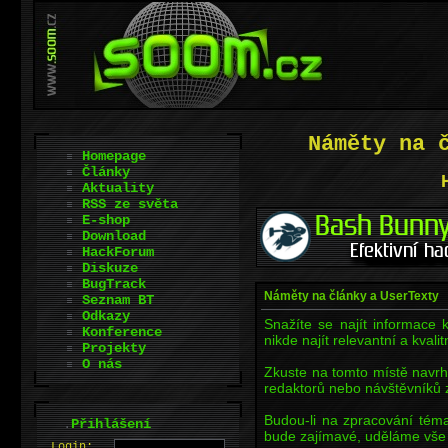
Náměty na 
Homepage
Články
Aktuality
RSS ze světa
E-shop
Download
HackForum
Diskuze
BugTrack
Náměty na články a UserTexty
Seznam BT
Odkazy
Snažíte se najít informace 
Konference
nikde najít relevantní a kvali
Projekty
O nás
Zkuste na tomto místě navrh
redaktorů nebo návštěvníků z
Budou-li na zpracování tém
.
Přihlášení
bude zajímavé, uděláme vše 
L
o
gin: