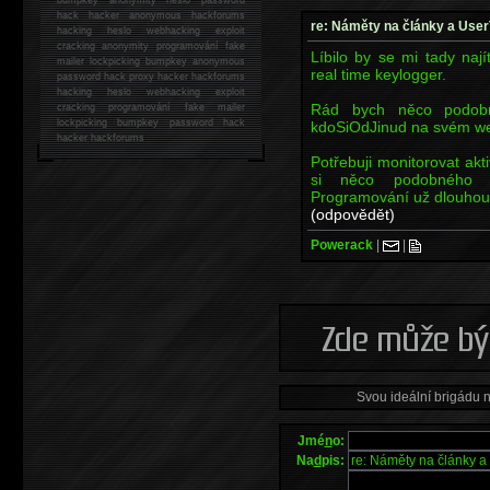
hack
hacker anonymous hackforums
re: Náměty na články a User
hacking
heslo webhacking exploit
cracking anonymity programování fake
Líbilo by se mi tady nají
mailer lockpicking bumpkey anonymous
real time keylogger.
password hack proxy hacker hackforums
hacking heslo webhacking exploit
Rád bych něco podobn
cracking programování fake mailer
lockpicking bumpkey password hack
kdoSiOdJinud na svém w
hacker
hackforums
Potřebuji monitorovat akt
si něco podobného 
Programování už dlouhou 
(odpovědět)
Powerack
|
|
Svou ideální brigádu 
Jmé
n
o:
Na
d
pis: