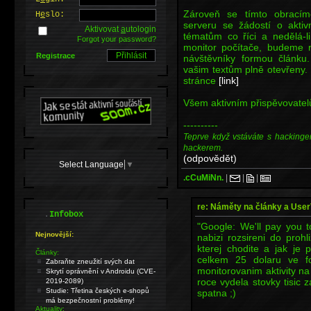
Zároveň se tímto obracím
H
e
slo:
serveru se žádostí o akti
Aktivovat
a
utologin
tématům co říci a nedělá-
Forgot your password?
monitor počítače, budeme r
Registrace
návštěvníky formou článku.
vašim textům plně otevřeny. 
stránce
[link]
Všem aktivním přispěvovatel
----------
Teprve když vstáváte s hackinge
hackerem.
(odpovědět)
Select Language
▼
.cCuMiNn.
|
|
|
re: Náměty na články a User
.
Infobox
"Google: We'll pay you t
Nejnovější:
nabizi rozsireni do proh
kterej chodite a jak je 
Články:
celkem 25 dolaru ve 
Zabraňte zneužití svých dat
monitorovanim aktivity n
Skrytí oprávnění v Androidu (CVE-
roce vydela stovky tisic z
2019-2089)
Studie: Třetina českých e-shopů
spatna ;)
má bezpečnostní problémy!
Aktuality: