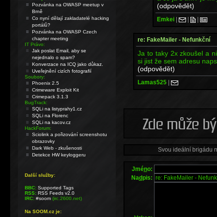
(odpovědět)
Pozvánka na OWASP meetup v
Brně
Co nyní dělají zakladatelé hacking
Emkei
|
|
|
portálů?
Pozvánka na OWASP Czech
chapter meeting
re: FakeMailer - Nefunkční
IT Právo:
Jak poslat Email, aby se
Ja to taky 2x zkoušel a n
nejednalo o spam?
si jist že sem adresu naps
Konverzace na ICQ jako důkaz.
(odpovědět)
Uveřejnění cizích fotografií
Soubory:
Lamas525
|
Phoenix 2.5
Crimeware Exploit Kit
Crimepack 3.1.3
BugTrack:
SQLi na listyprahy1.cz
SQLi na Florenc
SQLi na kacov.cz
HackForum:
Sciolink a pořizování screenshotu
obrazovky
Dark Web - zkušenosti
Svou ideální brigádu 
Detekce HW keyloggeru
Jmé
n
o:
Další služby:
Na
d
pis:
BBC:
Supported Tags
RSS:
RSS Feeds v2.0
IRC:
#soom
(irc.2600.net)
Na SOOM.cz je: