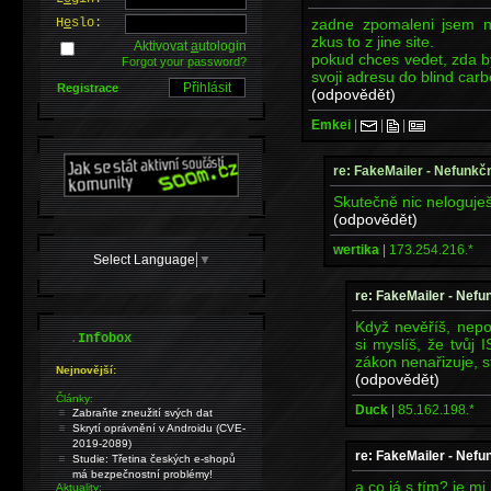
zadne zpomaleni jsem ne
H
e
slo:
zkus to z jine site.
Aktivovat
a
utologin
pokud chces vedet, zda b
Forgot your password?
svoji adresu do blind carb
Registrace
(odpovědět)
Emkei
|
|
|
re: FakeMailer - Nefunkč
Skutečně nic neloguje
(odpovědět)
wertika
|
173.254.216.*
Select Language
▼
re: FakeMailer - Nefu
Když nevěříš, nepo
.
Infobox
si myslíš, že tvůj 
zákon nenařizuje, s
Nejnovější:
(odpovědět)
Články:
Duck
|
85.162.198.*
Zabraňte zneužití svých dat
Skrytí oprávnění v Androidu (CVE-
2019-2089)
re: FakeMailer - Nefu
Studie: Třetina českých e-shopů
má bezpečnostní problémy!
a co já s tím? je mi
Aktuality: