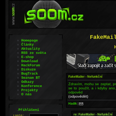
FakeMai
Homepage
Články
Aktuality
RSS ze světa
E-shop
Download
HackForum
Diskuze
BugTrack
FakeMailer - Nefunkční
Seznam BT
Odkazy
Zdravím, mohu se zeptat, p
Konference
se to použít, a i kdyby ano,
Projekty
odpověd
O nás
(odpovědět)
Hadik
|
.
Přihlášení
re: FakeMailer - Nefunkční
L
o
gin: