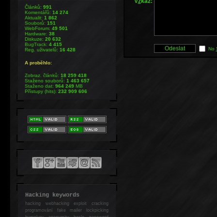
V
z
kaz:
Článků:
991
Komentářů:
14 274
Aktualit:
1 862
Souborů:
151
WebForum:
49 501
Hardware:
38
Diskuze:
20 632
BugTrack:
4 415
No
Reg. uživatelů:
16 428
A proběhlo:
Zobraz. článků:
18 259 418
Staženo souborů:
1 463 657
Staženo dat:
964 249
MB
Přístupy (hits):
232 909 606
Hacking keywords
hacking
webhacking exploit cracking
programování fake mailer lockpicking
bumpkey anonymity heslo password