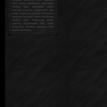
hack
hacker anonymous hackforums
hacking
heslo webhacking exploit
cracking anonymity programování fake
mailer lockpicking bumpkey anonymous
password hack proxy hacker hackforums
hacking heslo webhacking exploit
cracking programování fake mailer
lockpicking bumpkey password hack
hacker
hackforums