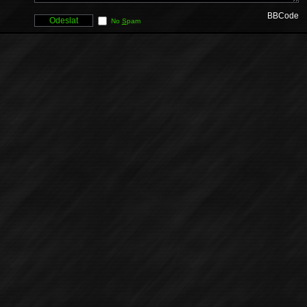
BBCode
No
S
pam