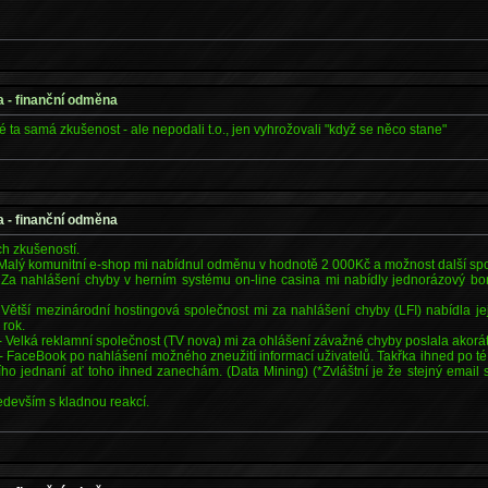
a - finanční odměna
é ta samá zkušenost - ale nepodali t.o., jen vyhrožovali "když se něco stane"
a - finanční odměna
h zkušeností.
 Malý komunitní e-shop mi nabídnul odměnu v hodnotě 2 000Kč a možnost další sp
 Za nahlášení chyby v herním systému on-line casina mi nabídly jednorázový b
 Větší mezinárodní hostingová společnost mi za nahlášení chyby (LFI) nabídla jej
 rok.
 Velká reklamní společnost (TV nova) mi za ohlášení závažné chyby poslala akorát
- FaceBook po nahlášení možného zneužití informací uživatelů. Takřka ihned po té
ho jednaní ať toho ihned zanechám. (Data Mining) (*Zvláštní je že stejný email 
edevším s kladnou reakcí.