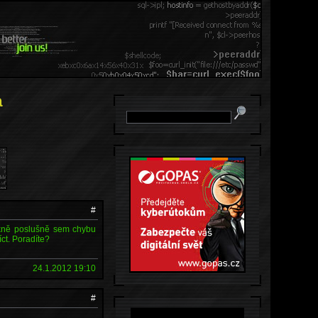
a
#
ěkně poslušně sem chybu
íct. Poradíte?
24.1.2012 19:10
#