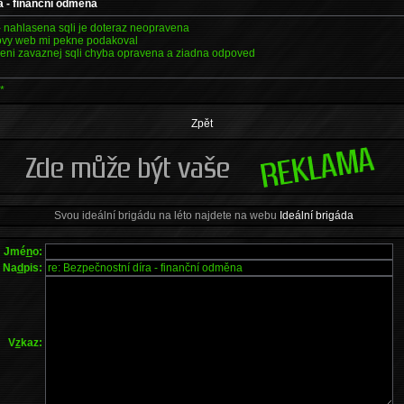
a - finanční odměna
- nahlasena sqli je doteraz neopravena
lovy web mi pekne podakoval
seni zavaznej sqli chyba opravena a ziadna odpoved
*
Zpět
Svou ideální brigádu na léto najdete na webu
Ideální brigáda
Jmé
n
o:
Na
d
pis:
V
z
kaz: