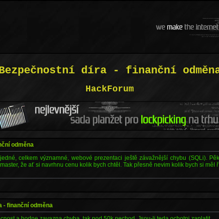
Bezpečnostní díra - finanční odměn
HackForum
anční odměna
 jedné, celkem významné, webové prezentaci ještě závažnější chybu (SQLi). P
aster, že ať si navrhnu cenu kolik bych chtěl. Tak přesně nevim kolik bych si měl ř
a - finanční odměna
lecnost a hodne zavazna chyba, tak pod 50k nechod. Jsou-li teda ochotni zaplatit.