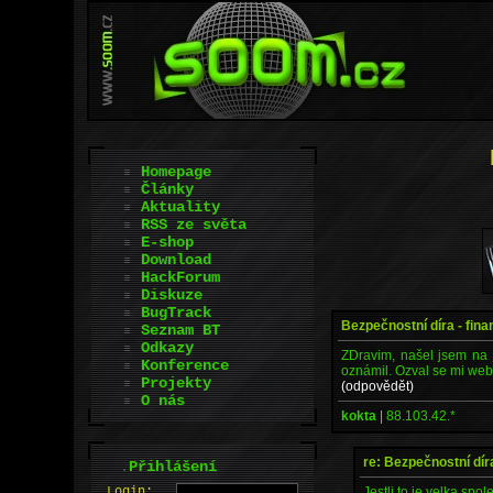
Homepage
Články
Aktuality
RSS ze světa
E-shop
Download
HackForum
Diskuze
BugTrack
Bezpečnostní díra - fin
Seznam BT
Odkazy
ZDravim, našel jsem na
Konference
oznámil. Ozval se mi webm
Projekty
(odpovědět)
O nás
kokta
|
88.103.42.*
re: Bezpečnostní dír
.
Přihlášení
Jestli to je velka spo
L
o
gin: