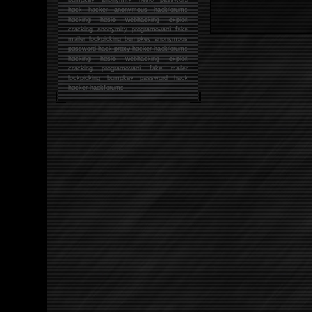
hack
hacker anonymous hackforums
hacking
heslo webhacking exploit
cracking anonymity programování fake
mailer lockpicking bumpkey anonymous
password hack proxy hacker hackforums
hacking heslo webhacking exploit
cracking programování fake mailer
lockpicking bumpkey password hack
hacker
hackforums