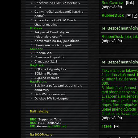
Sec-Cave.cz -
[link]
Pozvánka na OWASP meetup v
(odpovědět)
Brně
Co nyní dělají zakladatelé hacking
RubberDuck
|
|
portálů?
Pozvánka na OWASP Czech
chapter meeting
re: Bezpečnostní dír
IT Právo:
Jak poslat Email, aby se
RubberDuck: jojo, tak
nejednalo o spam?
(odpovědět)
Konverzace na ICQ jako důkaz.
Uveřejnění cizích fotografií
Soubory:
Phoenix 2.5
Crimeware Exploit Kit
Crimepack 3.1.3
re: Bezpečnostní dír
BugTrack:
SQLi na listyprahy1.cz
Taky mam pár takovýc
SQLi na Florenc
1. kladná zkušenost-
SQLi na kacov.cz
2. kladná zkušenost-
HackForum:
000.
Sciolink a pořizování screenshotu
3. kladná zkušenost-
obrazovky
tarif předplacený na 1
Dark Web - zkušenosti
1. záporná zkušenost-
Detekce HW keyloggeru
2. záporná zkušenost
dopouštím protiprávní
úplně jiného důvodu
Další služby:
Jinak se setkávám př
(odpovědět)
BBC:
Supported Tags
RSS:
RSS Feeds v2.0
Tzere
|
IRC:
#soom
(irc.2600.net)
Na SOOM.cz je: