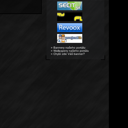
» Bannery našeho portálu
» Wallpapery našeho portálu
» Chybí zde Váš banner?