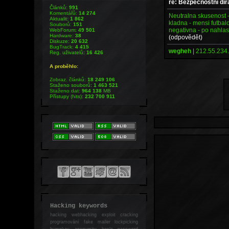
re: Bezpečnostní dír
Článků:
991
Komentářů:
14 274
Neutralna skusenost 
Aktualit:
1 862
kladna - mensi futba
Souborů:
151
negativna - po nahla
WebForum:
49 501
Hardware:
38
(odpovědět)
Diskuze:
20 632
BugTrack:
4 415
wegheh
|
212.55.234.
Reg. uživatelů:
16 426
A proběhlo:
Zobraz. článků:
18 249 106
Staženo souborů:
1 463 521
Staženo dat:
964 138
MB
Přístupy (hits):
232 700 911
Hacking keywords
hacking
webhacking exploit cracking
programování fake mailer lockpicking
bumpkey anonymity heslo password