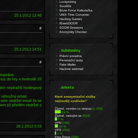
Lockpicking
Soutěže
Brute Force Kalkulačka
UNIX Time Converter
25.1.2012 12:46
Hacking Games
IEwebDOOR
SOOM Sessions
#
Anonymity Checker
25.1.2012 14:51
.
Subdomény
Právní poradna
Penetrační testy
#
Fake Mailer
Hackme webmail
olupráce.
onus do hry v hodnotě 10
.
ich nejdražší hostingový
Anketa
 výhružný email.
Které anonymizační služby
 sem obdržel email že se
nejčastěji využíváte?
sem již předtím obdržel z
Źádné, nemám co skrývat
(1 356)
19 %
Žádné, nebojím se
(519)
7 %
VPN
(746)
26.1.2012 0:33
10 %
VPS
(263)
4 %
Free Proxy
(336)