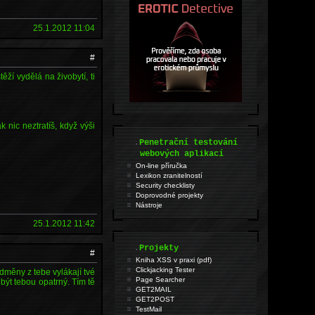
25.1.2012 11:04
#
ěží vydělá na živobytí, ti
nic neztratíš, když výši
.
Penetrační testování
webových aplikací
On-line příručka
Lexikon zranitelností
Security checklisty
Doprovodné projekty
Nástroje
25.1.2012 11:42
.
Projekty
#
Kniha XSS v praxi (pdf)
Clickjacking Tester
dměny z tebe vylákají tvé
Page Searcher
 být tebou opatrný. Tím tě
GET2MAIL
GET2POST
TestMail