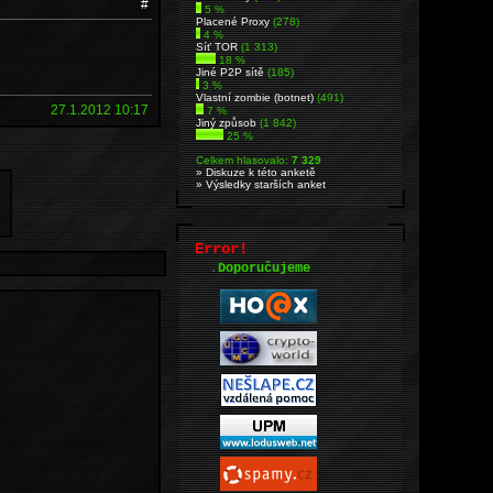
#
5 %
Placené Proxy
(278)
4 %
Síť TOR
(1 313)
18 %
Jiné P2P sítě
(185)
3 %
Vlastní zombie (botnet)
(491)
27.1.2012 10:17
7 %
Jiný způsob
(1 842)
25 %
Celkem hlasovalo:
7 329
» Diskuze k této anketě
» Výsledky starších anket
Error!
.
Doporučujeme