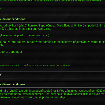
.*
a - finanční odměna
u od velikosti (zisků) konkrétní společnosti. Malý živnostník, který si podnikáním st
ti může dát společnost s milionovými zisky.
ykle smlouvá před oznámením chyby :)
al pouze pro zábavu a navržená odměna je nečekaným příjemným zpestřením, tak 
ch.
, jak to dopadlo :)
ackingem a uléháte s myšlenkou na něj, máte šanci být hackerem.
a - finanční odměna
nat o "chytrý" tah admina/vedení společnosti. Pod záminkou vyplacení peněžité o
ak na tebe podají trestní oznámení. Už jsem se s tím dvakrát setkal, takže bych byl
azovat, ale jen upozornit, že se podobné věci dějí.