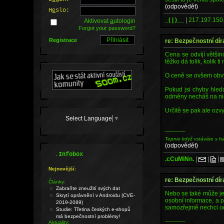
(odpovědět)
H
e
slo:
_( | )__
|
217.197.150
Aktivovat
a
utologin
Forgot your password?
Registrace
re: Bezpečnostní dír
Cena se odvíjí většino
těžko dá tolik, kolik 
O ceně se ovšem obv
Pokud jsi chyby hled
odměny necháš na ni
Určitě se pak ale ozvy
Select Language
▼
----------
Teprve když vstáváte s h
(odpovědět)
.
Infobox
.cCuMiNn.
|
|
|
Nejnovější:
re: Bezpečnostní dír
Články:
Zabraňte zneužití svých dat
Nebo se také může jed
Skrytí oprávnění v Androidu (CVE-
osobní informace, a p
2019-2089)
samozřejmě nechci odr
Studie: Třetina českých e-shopů
má bezpečnostní problémy!
----------
Aktuality: