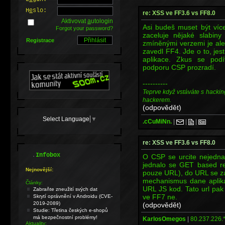
H
e
slo:
re: XSS ve FF3.6 vs FF8.0
Aktivovat
a
utologin
Asi budeš muset být víc
Forgot your password?
zaceluje nějaké slabiny
Registrace
zmíněnými verzemi je ale
zavedl FF4. Jde o to, jes
aplikace. Zkus se pod
podporu CSP prozradí.
----------
Teprve když vstáváte s hackin
hackerem.
(odpovědět)
Select Language
▼
.cCuMiNn.
|
|
|
re: XSS ve FF3.6 vs FF8.0
.
Infobox
O CSP se urcite nejedna
jednalo se GET based ref
Nejnovější:
pouze URL), do URL se za
mechanismus dane aplika
Články:
URL JS kod. Tato url pak
Zabraňte zneužití svých dat
ve FF7 ne.
Skrytí oprávnění v Androidu (CVE-
2019-2089)
(odpovědět)
Studie: Třetina českých e-shopů
má bezpečnostní problémy!
KarlosOmegos
|
80.237.226.
Aktuality: