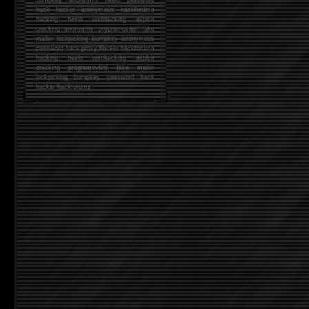
hack
hacker anonymous hackforums
hacking
heslo webhacking exploit
cracking anonymity programování fake
mailer lockpicking bumpkey anonymous
password hack proxy hacker hackforums
hacking heslo webhacking exploit
cracking programování fake mailer
lockpicking bumpkey password hack
hacker
hackforums