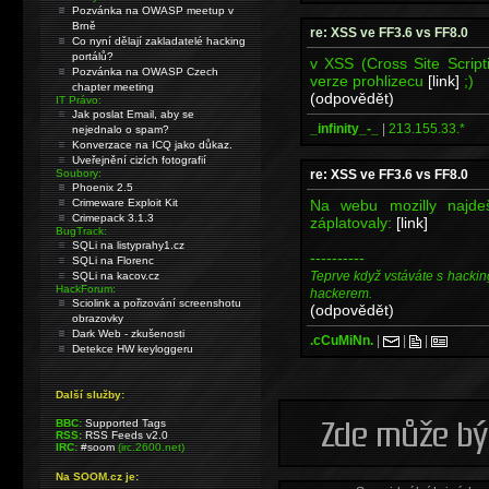
Pozvánka na OWASP meetup v
Brně
re: XSS ve FF3.6 vs FF8.0
Co nyní dělají zakladatelé hacking
portálů?
v XSS (Cross Site Script
Pozvánka na OWASP Czech
verze prohlizecu
[link]
;)
chapter meeting
(odpovědět)
IT Právo:
Jak poslat Email, aby se
_infinity_-_
|
213.155.33.*
nejednalo o spam?
Konverzace na ICQ jako důkaz.
Uveřejnění cizích fotografií
re: XSS ve FF3.6 vs FF8.0
Soubory:
Phoenix 2.5
Na webu mozilly najde
Crimeware Exploit Kit
Crimepack 3.1.3
záplatovaly:
[link]
BugTrack:
SQLi na listyprahy1.cz
----------
SQLi na Florenc
Teprve když vstáváte s hackin
SQLi na kacov.cz
HackForum:
hackerem.
Sciolink a pořizování screenshotu
(odpovědět)
obrazovky
Dark Web - zkušenosti
.cCuMiNn.
|
|
|
Detekce HW keyloggeru
Další služby:
BBC:
Supported Tags
RSS:
RSS Feeds v2.0
IRC:
#soom
(irc.2600.net)
Na SOOM.cz je: