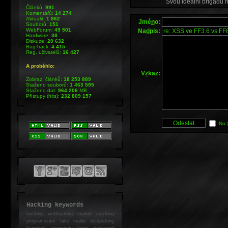
Svou ideální brigádu 
Článků:
991
Komentářů:
14 274
Aktualit:
1 862
Jmé
n
o:
Souborů:
151
WebForum:
49 501
Na
d
pis:
Hardware:
38
Diskuze:
20 632
BugTrack:
4 415
Reg. uživatelů:
16 427
A proběhlo:
V
z
kaz:
Zobraz. článků:
18 253 889
Staženo souborů:
1 463 595
Staženo dat:
964 206
MB
Přístupy (hits):
232 809 157
No
Hacking keywords
hacking
webhacking exploit cracking
programování fake mailer lockpicking
bumpkey anonymity heslo password