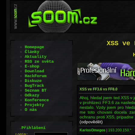
XSS ve 
Homepage
Články
Aktuality
RSS ze světa
E-shop
Download
HackForum
Diskuze
BugTrack
XSS ve FF3.6 vs FF8.0
Seznam BT
Odkazy
Ahoj, hledal jsem ted XSS v 
Konference
v prohlizeci FF3.6 za nasled
Projekty
nestalo. Vzdy jsem pro hleda
O nás
me toto chovani docela za
ochranu proti XSS, pripadne 
(odpovědět)
.
Přihlášení
KarlosOmegos
|
193.200.150.*
L
o
gin: