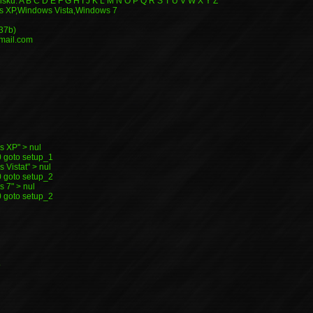
isku: A B C D E F G H I J K L M N O P Q R S T U V W X Y Z
s XP,Windows Vista,Windows 7
x37b)
mail.com
s XP" > nul
goto setup_1
 Vistat" > nul
goto setup_2
s 7" > nul
goto setup_2
o