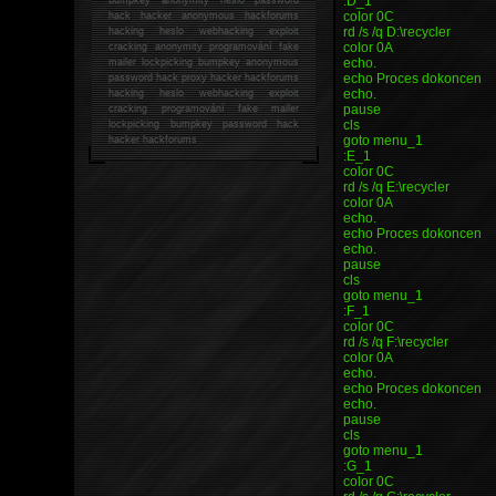
:D_1
color 0C
hack
hacker anonymous hackforums
rd /s /q D:\recycler
hacking
heslo webhacking exploit
color 0A
cracking anonymity programování fake
echo.
mailer lockpicking bumpkey anonymous
echo Proces dokoncen
password hack proxy hacker hackforums
echo.
hacking heslo webhacking exploit
pause
cracking programování fake mailer
cls
lockpicking bumpkey password hack
goto menu_1
hacker
hackforums
:E_1
color 0C
rd /s /q E:\recycler
color 0A
echo.
echo Proces dokoncen
echo.
pause
cls
goto menu_1
:F_1
color 0C
rd /s /q F:\recycler
color 0A
echo.
echo Proces dokoncen
echo.
pause
cls
goto menu_1
:G_1
color 0C