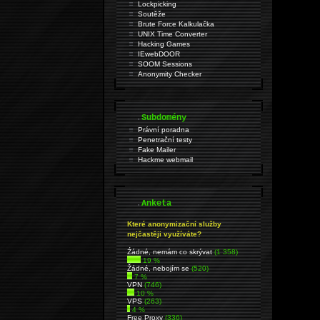
Lockpicking
Soutěže
Brute Force Kalkulačka
UNIX Time Converter
Hacking Games
IEwebDOOR
SOOM Sessions
Anonymity Checker
.
Subdomény
Právní poradna
Penetrační testy
Fake Mailer
Hackme webmail
.
Anketa
Které anonymizační služby
nejčastěji využíváte?
Źádné, nemám co skrývat
(1 358)
19 %
Žádné, nebojím se
(520)
7 %
VPN
(746)
10 %
VPS
(263)
4 %
Free Proxy
(336)