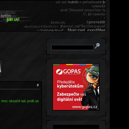
#
z moc obsahli tak jestli se