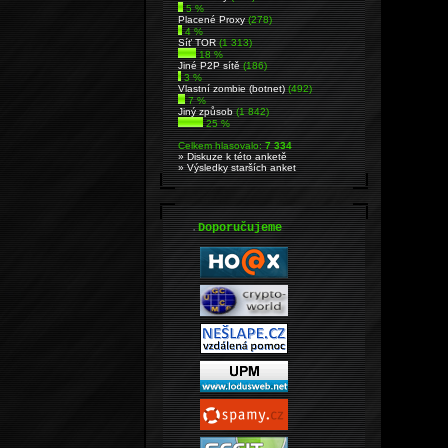
5 %
Placené Proxy
(278)
4 %
Síť TOR
(1 313)
18 %
Jiné P2P sítě
(186)
3 %
Vlastní zombie (botnet)
(492)
7 %
Jiný způsob
(1 842)
25 %
Celkem hlasovalo:
7 334
» Diskuze k této anketě
» Výsledky starších anket
.
Doporučujeme