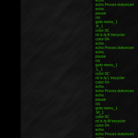
echo.
echo Proces dokoncen
echo.
pause
cls
goto menu_1
:K_1
color 0C
rd /s /q K:\recycler
color 0A
echo.
echo Proces dokoncen
echo.
pause
cls
goto menu_1
:L_1
color 0C
rd /s /q L:\recycler
color 0A
echo.
echo Proces dokoncen
echo.
pause
cls
goto menu_1
:M_1
color 0C
rd /s /q M:\recycler
color 0A
echo.
echo Proces dokoncen