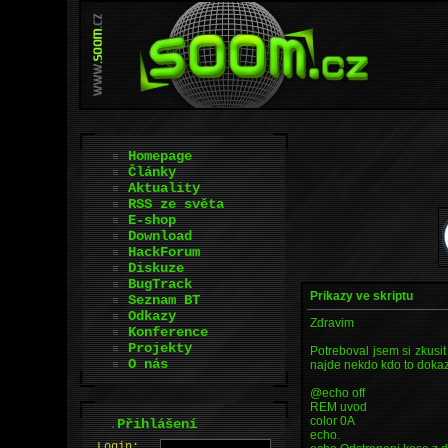
Homepage
Články
Aktuality
RSS ze světa
E-shop
Download
HackForum
Diskuze
BugTrack
Prikazy ve skriptu
Seznam BT
Odkazy
Zdravim
Konference
Projekty
Potreboval jsem si zkusit 
O nás
najde nekdo kdo to dokaz
@echo off
REM uvod
color 0A
.
Přihlášení
echo.
L
o
gin: