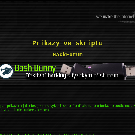
Prikazy ve skriptu
HackForum
par prikazu a jako test jsem si vytvoril skript ".bat" ale na par funkci je podle me a
e zmensit ale funkce zachovat