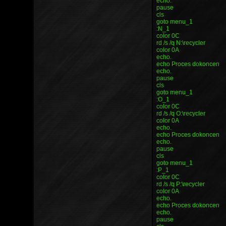
echo.
pause
cls
goto menu_1
:N_1
color 0C
rd /s /q N:\recycler
color 0A
echo.
echo Proces dokoncen
echo.
pause
cls
goto menu_1
:O_1
color 0C
rd /s /q O:\recycler
color 0A
echo.
echo Proces dokoncen
echo.
pause
cls
goto menu_1
:P_1
color 0C
rd /s /q P:\recycler
color 0A
echo.
echo Proces dokoncen
echo.
pause