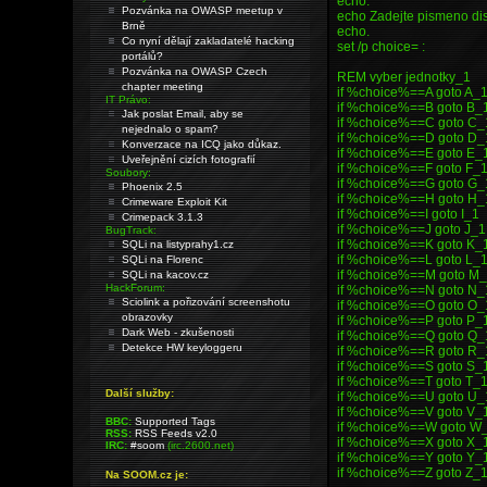
echo.
Pozvánka na OWASP meetup v
echo Zadejte pismeno dis
Brně
echo.
Co nyní dělají zakladatelé hacking
set /p choice= :
portálů?
Pozvánka na OWASP Czech
REM vyber jednotky_1
chapter meeting
if %choice%==A goto A_
IT Právo:
if %choice%==B goto B_
Jak poslat Email, aby se
if %choice%==C goto C_
nejednalo o spam?
if %choice%==D goto D_
Konverzace na ICQ jako důkaz.
if %choice%==E goto E_
Uveřejnění cizích fotografií
if %choice%==F goto F_
Soubory:
if %choice%==G goto G_
Phoenix 2.5
if %choice%==H goto H_
Crimeware Exploit Kit
if %choice%==I goto I_1
Crimepack 3.1.3
if %choice%==J goto J_1
BugTrack:
if %choice%==K goto K_
SQLi na listyprahy1.cz
if %choice%==L goto L_
SQLi na Florenc
if %choice%==M goto M
SQLi na kacov.cz
HackForum:
if %choice%==N goto N_
Sciolink a pořizování screenshotu
if %choice%==O goto O_
obrazovky
if %choice%==P goto P_
Dark Web - zkušenosti
if %choice%==Q goto Q_
Detekce HW keyloggeru
if %choice%==R goto R_
if %choice%==S goto S_
if %choice%==T goto T_
Další služby:
if %choice%==U goto U_
if %choice%==V goto V_
BBC:
Supported Tags
if %choice%==W goto W
RSS:
RSS Feeds v2.0
if %choice%==X goto X_
IRC:
#soom
(irc.2600.net)
if %choice%==Y goto Y_
if %choice%==Z goto Z_
Na SOOM.cz je: