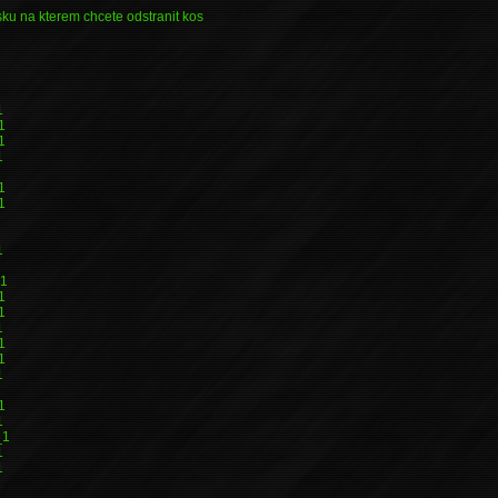
ku na kterem chcete odstranit kos
1
1
1
1
1
1
1
1
1
1
_1
1
1
1
1
1
1
1
1
1
_1
1
1
1