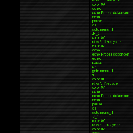
rd /s /q G:\recycler
color 0A
echo.
echo Proces dokoncen
echo.
pause
cls
goto menu_1
:H_1
color 0C
rd /s /q H:\recycler
color 0A
echo.
echo Proces dokoncen
echo.
pause
cls
goto menu_1
:I_1
color 0C
rd /s /q I:\recycler
color 0A
echo.
echo Proces dokoncen
echo.
pause
cls
goto menu_1
:J_1
color 0C
rd /s /q J:\recycler
color 0A