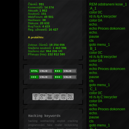
REM odstraneni kose_1
Článků:
991
Komentářů:
14 274
:A_1
Aktualit:
1 862
color 0C
Souborů:
151
rd /s /q A:\recycler
WebForum:
49 501
color 0A
Hardware:
38
Diskuze:
20 632
echo.
BugTrack:
4 415
echo Proces dokoncen
Reg. uživatelů:
16 427
echo.
pause
A proběhlo:
cls
goto menu_1
Zobraz. článků:
18 254 056
Staženo souborů:
1 463 596
:B_1
Staženo dat:
964 206
MB
color 0C
Přístupy (hits):
232 812 580
rd /s /q B:\recycler
color 0A
echo.
echo Proces dokoncen
echo.
pause
cls
goto menu_1
:C_1
color 0C
rd /s /q C:\recycler
color 0A
echo.
echo Proces dokoncen
echo.
Hacking keywords
pause
cls
hacking
webhacking exploit cracking
goto menu_1
programování fake mailer lockpicking
bumpkey anonymity heslo password