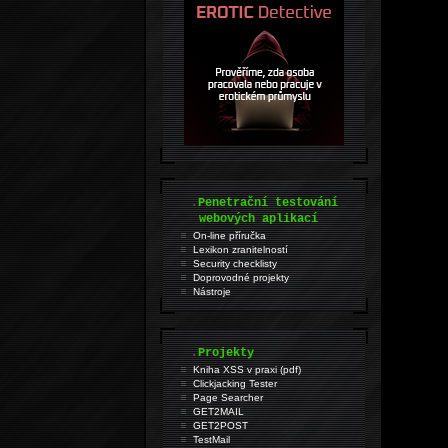
.
Penetrační testování
webových aplikací
On-line příručka
Lexikon zranitelností
Security checklisty
Doprovodné projekty
Nástroje
.
Projekty
Kniha XSS v praxi (pdf)
Clickjacking Tester
Page Searcher
GET2MAIL
GET2POST
TestMail