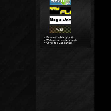
» Bannery našeho portálu
» Wallpapery našeho portálu
» Chybí zde Váš banner?