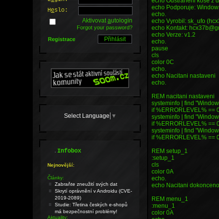
echo Odstraneni kose z d
echo Podporuje: Window
H
e
slo:
echo.
Aktivovat
a
utologin
echo Vyrobil: sk_ufo (hc
echo Kontakt: hcx37b@g
Forgot your password?
echo Verze: v1.2
Registrace
echo.
pause
cls
color 0C
echo.
echo Nacitani nastaveni
echo.
REM nacitani nastaveni
systeminfo | find "Window
if %ERRORLEVEL% == 0 
Select Language
▼
systeminfo | find "Windows
if %ERRORLEVEL% == 0 
systeminfo | find "Window
if %ERRORLEVEL% == 0 
.
REM setup_1
Infobox
:setup_1
cls
Nejnovější:
color 0A
echo.
Články:
Zabraňte zneužití svých dat
echo Nacitani dokoncen
Skrytí oprávnění v Androidu (CVE-
2019-2089)
REM menu_1
Studie: Třetina českých e-shopů
:menu_1
má bezpečnostní problémy!
color 0A
Aktuality: