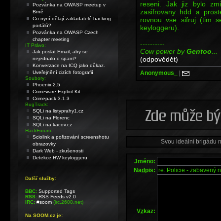
reseni. Jak jiz bylo zm
Pozvánka na OWASP meetup v
zasifrovany hdd a pros
Brně
rovnou vse sifruj (tim 
Co nyní dělají zakladatelé hacking
portálů?
keyloggeru).
Pozvánka na OWASP Czech
chapter meeting
----------
IT Právo:
Cow power by
Gentoo
...
Jak poslat Email, aby se
(odpovědět)
nejednalo o spam?
Konverzace na ICQ jako důkaz.
Anonymous_
|
Uveřejnění cizích fotografií
Soubory:
Phoenix 2.5
Crimeware Exploit Kit
Crimepack 3.1.3
BugTrack:
SQLi na listyprahy1.cz
SQLi na Florenc
SQLi na kacov.cz
HackForum:
Sciolink a pořizování screenshotu
Svou ideální brigádu 
obrazovky
Dark Web - zkušenosti
Detekce HW keyloggeru
Jmé
n
o:
Na
d
pis:
Další služby:
BBC:
Supported Tags
RSS:
RSS Feeds v2.0
IRC:
#soom
(irc.2600.net)
V
z
kaz:
Na SOOM.cz je: