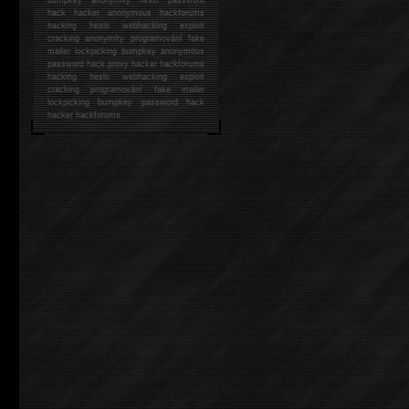
hack
hacker anonymous hackforums
hacking
heslo webhacking exploit
cracking anonymity programování fake
mailer lockpicking bumpkey anonymous
password hack proxy hacker hackforums
hacking heslo webhacking exploit
cracking programování fake mailer
lockpicking bumpkey password hack
hacker
hackforums