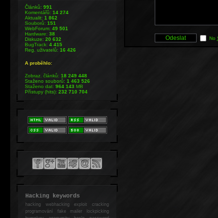
Článků:
991
Komentářů:
14 274
Aktualit:
1 862
Souborů:
151
WebForum:
49 501
Hardware:
38
No
Diskuze:
20 632
BugTrack:
4 415
Reg. uživatelů:
16 426
A proběhlo:
Zobraz. článků:
18 249 448
Staženo souborů:
1 463 526
Staženo dat:
964 143
MB
Přístupy (hits):
232 710 704
Hacking keywords
hacking
webhacking exploit cracking
programování fake mailer lockpicking
bumpkey anonymity heslo password