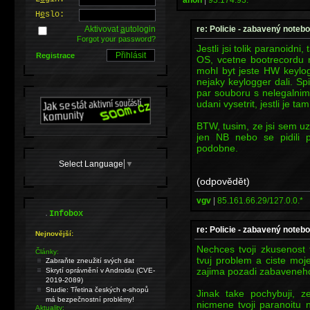
H
e
slo:
re: Policie - zabavený noteb
Aktivovat
a
utologin
Forgot your password?
Jestli jsi tolik paranoidni
Registrace
OS, vcetne bootrecordu 
mohl byt jeste HW keylog
nejaky keylogger dali. Sp
par souboru s nelegalni
udani vysetrit, jestli je ta
BTW, tusim, ze jsi sem uz 
jen NB nebo se pidili 
podobne.
Select Language
▼
(odpovědět)
vgv
|
85.161.66.29/127.0.0.*
.
Infobox
re: Policie - zabavený noteb
Nejnovější:
Nechces tvoji zkusenost
Články:
tvuj problem a ciste moj
Zabraňte zneužití svých dat
zajima pozadi zabaveneho n
Skrytí oprávnění v Androidu (CVE-
2019-2089)
Studie: Třetina českých e-shopů
Jinak take pochybuji, z
má bezpečnostní problémy!
nicmene tvoji paranoitu 
Aktuality: