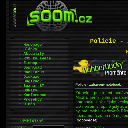
Policie - 
Homepage
Články
Aktuality
RSS ze světa
E-shop
Download
HackForum
Diskuze
BugTrack
Policie - zabavený notebook
Seznam BT
Odkazy
Zdravím, policie mi nedávn
Konference
Možná jsem příliš paranoi
Projekty
notebooku dali nějaký keylog
O nás
ale nejsem si uplně jistý zda
by mě mohli sledovat? Řík
neznamená že po mě nejdou
(odpovědět)
.
Přihlášení
L
o
gin:
anon
|
93.174.93.*