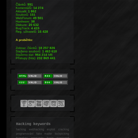
Článků:
991
Komentářů:
14 274
Aktualit:
1 862
Souborů:
151
WebForum:
49 501
Hardware:
38
Diskuze:
20 632
BugTrack:
4 415
Reg. uživatelů:
16 428
A proběhlo:
Zobraz. článků:
18 257 826
Staženo souborů:
1 463 610
Staženo dat:
964 214
MB
Přístupy (hits):
232 869 441
Hacking keywords
hacking
webhacking exploit cracking
programování fake mailer lockpicking
bumpkey anonymity heslo password