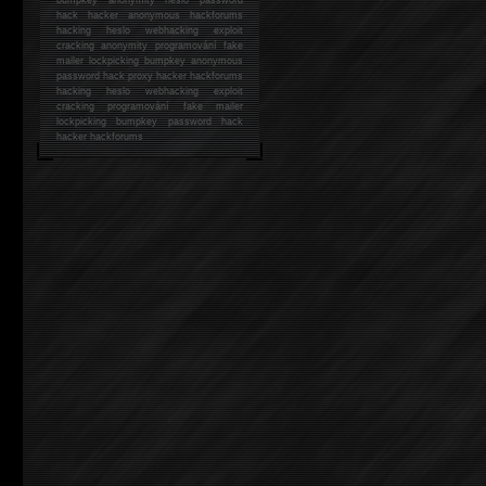
hack
hacker anonymous hackforums
hacking
heslo webhacking exploit
cracking anonymity programování fake
mailer lockpicking bumpkey anonymous
password hack proxy hacker hackforums
hacking heslo webhacking exploit
cracking programování fake mailer
lockpicking bumpkey password hack
hacker
hackforums