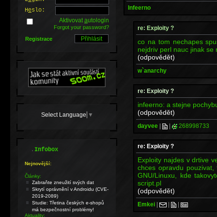
Infeerno
H
e
slo:
Aktivovat
a
utologin
Forgot your password?
re: Exploity ?
Registrace
co na tom nechapes spus
nejdriv perl nauc jinak s
(odpovědět)
w`anarchy
re: Exploity ?
infeerno: a stejne pochyb
(odpovědět)
Select Language
▼
dayvee
|
|
268998733
re: Exploity ?
.
Infobox
Exploity najdes v drtive 
Nejnovější:
chces opravdu pouzivat, t
GNU/Linuxu, kde takovyto
Články:
script.pl
Zabraňte zneužití svých dat
Skrytí oprávnění v Androidu (CVE-
(odpovědět)
2019-2089)
Studie: Třetina českých e-shopů
Emkei
|
|
|
má bezpečnostní problémy!
Aktuality: