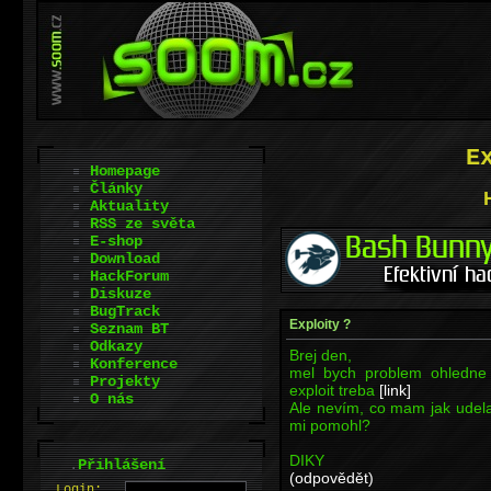
E
Homepage
Články
Aktuality
RSS ze světa
E-shop
Download
HackForum
Diskuze
BugTrack
Exploity ?
Seznam BT
Odkazy
Brej den,
Konference
mel bych problem ohledne 
Projekty
exploit treba
[link]
O nás
Ale nevím, co mam jak udela
mi pomohl?
DIKY
.
Přihlášení
(odpovědět)
L
o
gin: