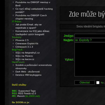
Pozvánka na OWASP meetup v
Brně
Co nyní dělají zakladatelé hacking
portálů?
Pozvánka na OWASP Czech
chapter meeting
IT Právo:
Jak poslat Email, aby se
Svou ideální brigádu 
nejednalo o spam?
Konverzace na ICQ jako důkaz.
Uveřejnění cizích fotografií
Jmé
n
o:
Soubory:
Na
d
pis:
Phoenix 2.5
Crimeware Exploit Kit
Crimepack 3.1.3
BugTrack:
SQLi na listyprahy1.cz
SQLi na Florenc
V
z
kaz:
SQLi na kacov.cz
HackForum:
Sciolink a pořizování screenshotu
obrazovky
Dark Web - zkušenosti
Detekce HW keyloggeru
No
Další služby:
BBC:
Supported Tags
RSS:
RSS Feeds v2.0
IRC:
#soom
(irc.2600.net)
Na SOOM.cz je: