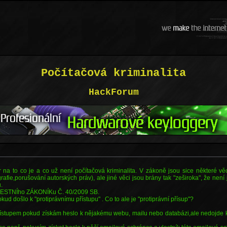
Počítačová kriminalita
HackForum
na to co je a co už není počítačová kriminalita. V zákoně jsou sice některé vě
rafie,porušování autorských práv), ale jiné věci jsou brány tak "zeširoka", že nen
.
ESTNÍho ZÁKONÍKu Č. 40/2009 SB.
kud došlo k "protiprávnímu přístupu" . Co to ale je "protiprávní přísup"?
přístupem pokud získám heslo k nějakému webu, mailu nebo databázi,ale nedojde k j