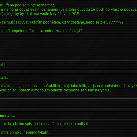
leru třeba pod admin@seznam.cz,
 asi nemohu podat trestní oznámení (už z toho duvodu že bych ho vlastně podáva
 a logicky by to akorát vedlo k vytěžování PČR...
ie se musí zabývat každým podnětem, který dostane..nebo se pletu???????
ěkdo "kompetentní" kdo rozhodne zda to má smyl?
44.*
nalita
t vsim, ale jak uz nastinil .cCuMiNn., maji toho tolik, ze jsou v podstate radi, kd
vacich souborech a mohou to odlozit. rozhodne se v tom nerypou...
iminalita
ravda :) Nebo spis - je to casta fama, ale je to bullshit.
e mne primo ci neprimo tykaly...