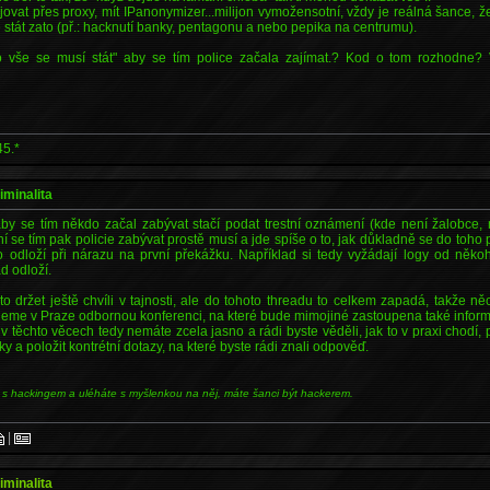
jovat přes proxy, mít IPanonymizer...milijon vymožensotní, vždy je reálná šance, že
ude stát zato (př.: hacknutí banky, pentagonu a nebo pepika na centrumu).
o vše se musí stát" aby se tím police začala zajímat.? Kod o tom rozhodne?
45.*
iminalita
aby se tím někdo začal zabývat stačí podat trestní oznámení (kde není žalobce,
í se tím pak policie zabývat prostě musí a jde spíše o to, jak důkladně se do toho 
 odloží při nárazu na první překážku. Například si tedy vyžádají logy od někoh
d odloží.
o držet ještě chvíli v tajnosti, ale do tohoto threadu to celkem zapadá, takže ně
jeme v Praze odbornou konferenci, na které bude mimojiné zastoupena také inform
v těchto věcech tedy nemáte zcela jasno a rádi byste věděli, jak to v praxi chodí, př
 a položit kontrétní dotazy, na které byste rádi znali odpověď.
 s hackingem a uléháte s myšlenkou na něj, máte šanci být hackerem.
|
iminalita