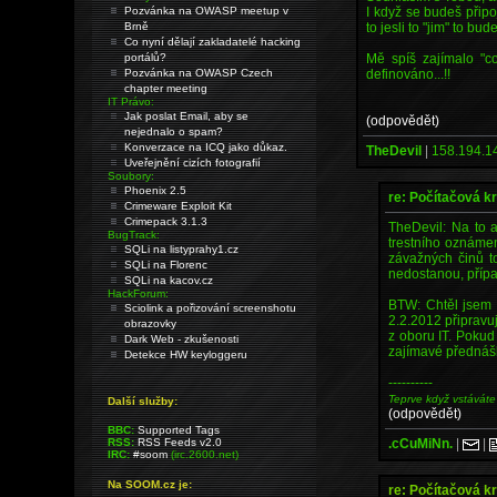
I když se budeš připo
Pozvánka na OWASP meetup v
to jesli to "jim" to b
Brně
Co nyní dělají zakladatelé hacking
Mě spíš zajímalo "c
portálů?
definováno...!!
Pozvánka na OWASP Czech
chapter meeting
IT Právo:
Jak poslat Email, aby se
(odpovědět)
nejednalo o spam?
Konverzace na ICQ jako důkaz.
TheDevil
|
158.194.1
Uveřejnění cizích fotografií
Soubory:
Phoenix 2.5
re: Počítačová kr
Crimeware Exploit Kit
Crimepack 3.1.3
TheDevil: Na to 
BugTrack:
trestního oznámen
SQLi na listyprahy1.cz
závažných činů to
SQLi na Florenc
nedostanou, přípa
SQLi na kacov.cz
HackForum:
BTW: Chtěl jsem t
Sciolink a pořizování screenshotu
2.2.2012 připravu
obrazovky
z oboru IT. Pokud 
Dark Web - zkušenosti
zajímavé přednášky
Detekce HW keyloggeru
----------
Teprve když vstáváte
Další služby:
(odpovědět)
BBC:
Supported Tags
.cCuMiNn.
|
|
RSS:
RSS Feeds v2.0
IRC:
#soom
(irc.2600.net)
Na SOOM.cz je:
re: Počítačová kr