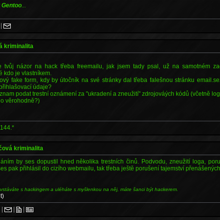
y
Gentoo
...
|
á kriminalita
e tvůj názor na hack třeba freemailu, jak jsem tady psal, už na samotném za
 kdo je vlastníkem.
kový fake form, kdy by útočník na své stránky dal třeba falešnou stránku email.s
 přihlašovací údaje?
znam podat trestní oznámení za "ukradení a zneužití" zdrojováých kódů (včetně lo
lo věrohodně?)
144.*
čová kriminalita
áním by ses dopustil hned několika trestních činů. Podvodu, zneužití loga, poru
es pak přihlásil do cizího webmailu, tak třeba ještě porušení tajemství přenášených
 vstáváte s hackingem a uléháte s myšlenkou na něj, máte šanci být hackerem.
t)
.
|
|
|