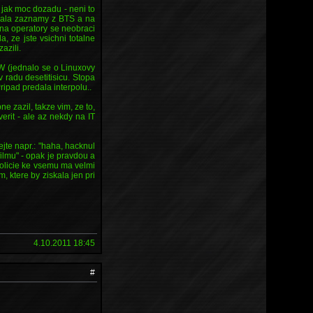
 a jak moc dozadu - neni to
adala zaznamy z BTS a na
 na operatory se neobraci
a, ze jste vsichni totalne
azili.
W (jednalo se o Linuxovy
v radu desetitisicu. Stopa
Pripad predala interpolu..
ne zazil, takze vim, ze to,
erit - ale az nekdy na IT
jte napr.: "haha, hacknul
ilmu" - opak je pravdou a
 policie ke vsemu ma velmi
 ktere by ziskala jen pri
4.10.2011 18:45
#