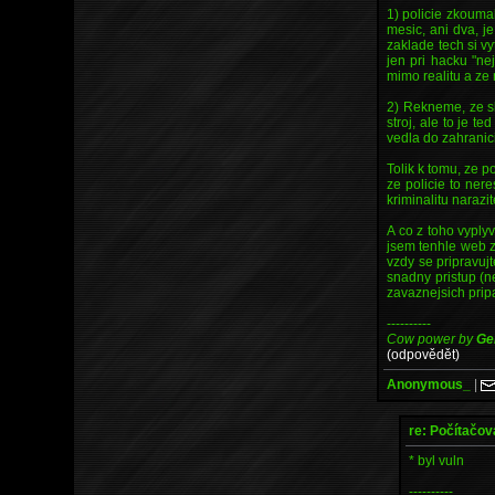
1) policie zkoumala
mesic, ani dva, 
zaklade tech si v
jen pri hacku "nej
mimo realitu a ze 
2) Rekneme, ze sl
stroj, ale to je t
vedla do zahranici
Tolik k tomu, ze p
ze policie to ner
kriminalitu narazi
A co z toho vyply
jsem tenhle web z
vzdy se pripravujt
snadny pristup (n
zavaznejsich prip
----------
Cow power by
Ge
(odpovědět)
Anonymous_
|
re: Počítačov
* byl vuln
----------