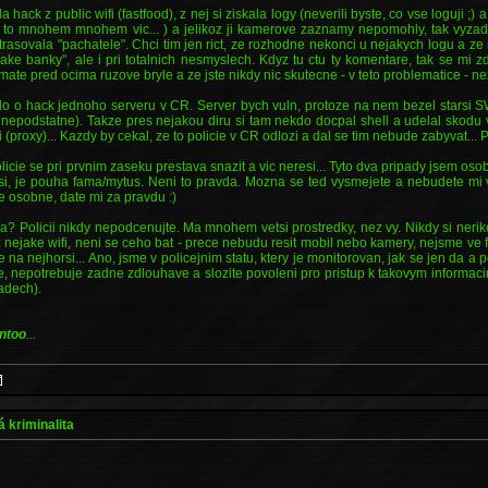
 hack z public wifi (fastfood), z nej si ziskala logy (neverili byste, co vse loguji ;)
je to mnohem mnohem vic... ) a jelikoz ji kamerove zaznamy nepomohly, tak vyz
ytrasovala "pachatele". Chci tim jen rict, ze rozhodne nekonci u nejakych logu a ze
ake banky", ale i pri totalnich nesmyslech. Kdyz tu ctu ty komentare, tak se mi zd
mate pred ocima ruzove bryle a ze jste nikdy nic skutecne - v teto problematice - nez
o o hack jednoho serveru v CR. Server bych vuln, protoze na nem bezel starsi S
ed nepodstatne). Takze pres nejakou diru si tam nekdo docpal shell a udelal skodu 
 (proxy)... Kazdy by cekal, ze to policie v CR odlozi a dal se tim nebude zabyvat... 
olicie se pri prvnim zaseku prestava snazit a vic neresi... Tyto dva pripady jsem osob
esi, je pouha fama/mytus. Neni to pravda. Mozna se ted vysmejete a nebudete mi v
te osobne, date mi za pravdu :)
va? Policii nikdy nepodcenujte. Ma mnohem vetsi prostredky, nez vy. Nikdy si nerike
 nejake wifi, neni se ceho bat - prece nebudu resit mobil nebo kamery, nejsme ve f
e na nejhorsi... Ano, jsme v policejnim statu, ktery je monitorovan, jak se jen da a
e, nepotrebuje zadne zdlouhave a slozite povoleni pro pristup k takovym informacim,
adech).
ntoo
...
á kriminalita