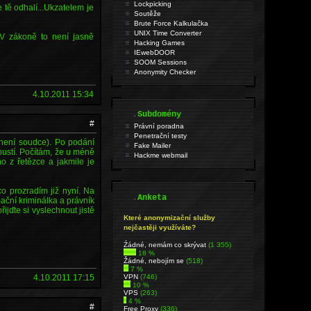
Lockpicking
 tě odhalí...Ukzatelem je
Soutěže
Brute Force Kalkulačka
UNIX Time Converter
 V zákoně to není jasně
Hacking Games
IEwebDOOR
SOOM Sessions
Anonymity Checker
4.10.2011 15:34
.
Subdomény
#
Právní poradna
Penetrační testy
 není soudce). Po podání
Fake Mailer
pustí. Počítám, že u méně
Hackme webmail
o z řetězce a jakmile je
co prozradím již nyní. Na
.
Anketa
ační kriminálka a právník
ijďte si vyslechnout jistě
Které anonymizační služby
nejčastěji využíváte?
Źádné, nemám co skrývat
(1 355)
18 %
Žádné, nebojím se
(518)
7 %
4.10.2011 17:15
VPN
(746)
10 %
VPS
(263)
4 %
#
Free Proxy
(336)