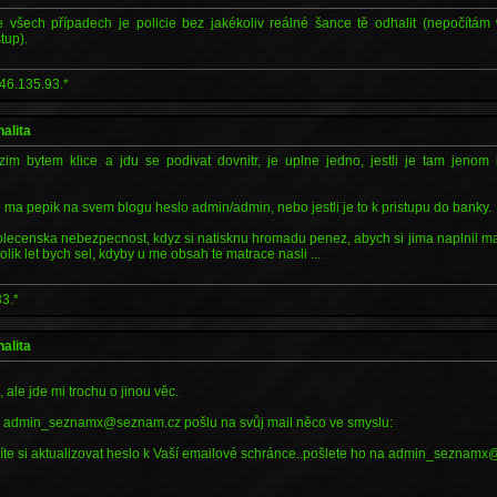
 všech případech je policie bez jakékoliv reálné šance tě odhalit (nepočítám
tup).
46.135.93.*
nalita
zim bytem klice a jdu se podivat dovnitr, je uplne jedno, jestli je tam jenom
li ma pepik na svem blogu heslo admin/admin, nebo jestli je to k pristupu do banky.
olecenska nebezpecnost, kdyz si natisknu hromadu penez, abych si jima naplnil ma
olik let bych sel, kdyby u me obsah te matrace nasli ...
3.*
nalita
 ale jde mi trochu o jinou věc.
lu admin_seznamx@seznam.cz pošlu na svůj mail něco ve smyslu:
síte si aktualizovat heslo k Vaší emailové schránce..pošlete ho na admin_seznam