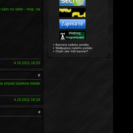
l sám na sebe - resp. na
» Bannery našeho portálu
» Wallpapery našeho portálu
» Chybí zde Váš banner?
4.10.2011 18:20
#
yz se pripad zasekne nekde
4.10.2011 18:24
#