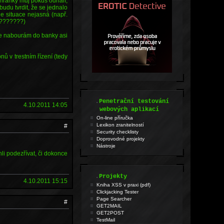
chránky můj pokus odhalí,
budu tvrdit, že se jednalo
e situace nejasná (např.
k ???????)
se nabourám do banky asi
nů v trestním řízení (tedy
.
Penetrační testování
4.10.2011 14:05
webových aplikací
On-line příručka
Lexikon zranitelností
#
Security checklisty
Doprovodné projekty
Nástroje
li podezřívat, či dokonce
.
Projekty
4.10.2011 15:15
Kniha XSS v praxi (pdf)
Clickjacking Tester
Page Searcher
#
GET2MAIL
GET2POST
TestMail