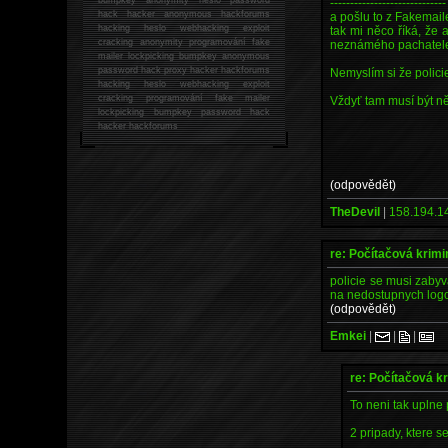
-----------------------------
hack
hacker anonymous hackforums
a pošlu to z Fakemai
hacking
heslo webhacking exploit
tak mi něco říká, že
cracking anonymity programování fake
neznámého pachatele )
mailer lockpicking bumpkey anonymous
password hack proxy hacker hackforums
Nemyslím si že polic
hacking heslo webhacking exploit
cracking programování fake mailer
Vždyť tam musí být n
lockpicking bumpkey password hack
hacker
hackforums
(odpovědět)
TheDevil
|
158.194.1
re: Počítačová krimi
policie se musi zabyva
na nedostupnych logo
(odpovědět)
Emkei
|
|
|
re: Počítačová kr
To neni tak uplne p
2 pripady, ktere s