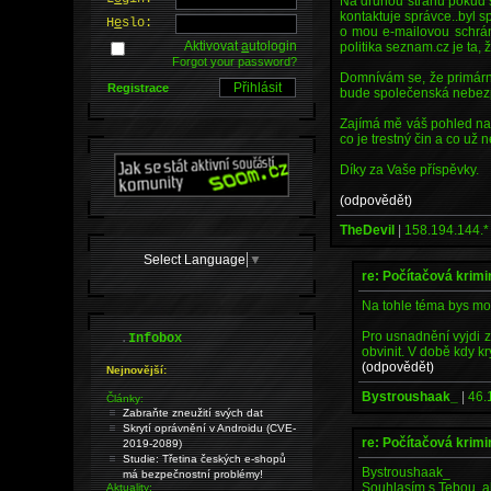
Na druhou stranu pokud s
kontaktuje správce..byl s
H
e
slo:
o mou e-mailovou schrán
Aktivovat
a
utologin
politika seznam.cz je ta,
Forgot your password?
Domnívám se, že primárn
Registrace
bude společenská nebezp
Zajímá mě váš pohled na t
co je trestný čin a co už
Díky za Vaše příspěvky.
(odpovědět)
TheDevil
|
158.194.144.*
Select Language
▼
re: Počítačová krimi
Na tohle téma bys moh
Pro usnadnění vyjdi z
.
Infobox
obvinit. V době kdy kr
(odpovědět)
Nejnovější:
Bystroushaak_
|
46.
Články:
Zabraňte zneužití svých dat
Skrytí oprávnění v Androidu (CVE-
re: Počítačová krimi
2019-2089)
Studie: Třetina českých e-shopů
Bystroushaak_
má bezpečnostní problémy!
Souhlasím s Tebou, al
Aktuality: