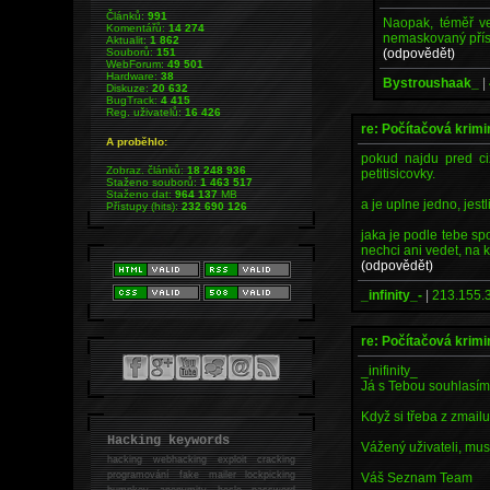
Článků:
991
Naopak, téměř ve
Komentářů:
14 274
nemaskovaný přís
Aktualit:
1 862
(odpovědět)
Souborů:
151
WebForum:
49 501
Hardware:
38
Bystroushaak_
|
Diskuze:
20 632
BugTrack:
4 415
Reg. uživatelů:
16 426
re: Počítačová krimi
A proběhlo:
pokud najdu pred ci
Zobraz. článků:
18 248 936
petitisicovky.
Staženo souborů:
1 463 517
Staženo dat:
964 137
MB
a je uplne jedno, jest
Přístupy (hits):
232 690 126
jaka je podle tebe sp
nechci ani vedet, na k
(odpovědět)
_infinity_-
|
213.155.3
re: Počítačová krimi
_inifinity_
Já s Tebou souhlasím,
Když si třeba z zmai
Hacking keywords
Vážený uživateli, mu
hacking
webhacking exploit cracking
programování fake mailer lockpicking
Váš Seznam Team
bumpkey anonymity heslo password