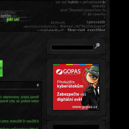
#
ci stanoveny zcela jasně
í jasné zda se jedná nebo
eho zneužití či využití k