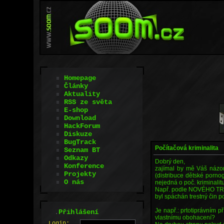
Homepage
Články
Aktuality
RSS ze světa
E-shop
Download
HackForum
Diskuze
BugTrack
Počítačová kriminalita
Seznam BT
Odkazy
Dobrý den,
Konference
zajímal by mě Váš názor 
Projekty
(distribuce dětské pornog
O nás
nejedná o poč. kriminalitu
Např. podle NOVÉHO TR
byl spáchán trestný čin po
Je např.: prtotiprávním 
.
Přihlášení
vlastnímu obohacení?
L
o
gin: