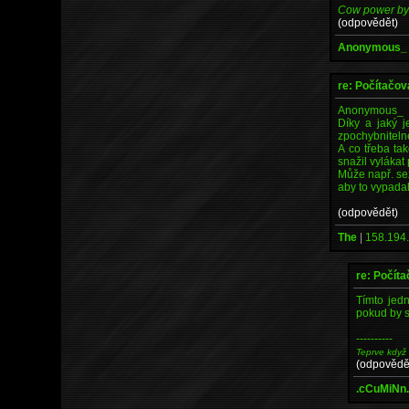
Cow power b
(odpovědět)
Anonymous_
re: Počítačov
Anonymous_
Díky a jaký j
zpochybnitelné
A co třeba ta
snažil vylákat
Může např. se
aby to vypada
(odpovědět)
The
|
158.194.
re: Počíta
Tímto jedn
pokud by s
----------
Teprve když
(odpovědě
.cCuMiNn