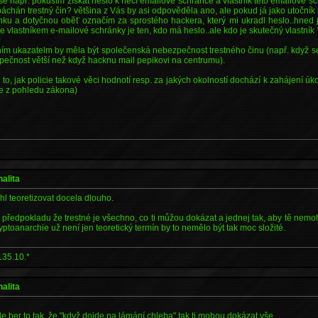
e např. pokusím získat heslo k něčí emailové schránce a vlastník této emailové s
páchán trestný čin? většina z Vás by asi odpověděla ano, ale pokud já jako utočník 
ku a dotyčnou oběť označím za sprostého hackera, který mi ukradl heslo..hned j
 že vlastníkem e-mailové schránky je ten, kdo má heslo..ale kdo je skutečný vlastní
ím ukazatelm by měla být společenská nebezpečnost trestného činu (např. když 
ečnost větší než když hacknu mail pepikovi na centrumu).
o, jak policie takové věci hodnotí resp. za jakých okolností dochází k zahájení úko
 ne z pohledu zákona)
nalita
l teoretizovat docela dlouho.
 předpokladu že trestné je všechno, co ti můžou dokázat a jednej tak, aby tě nemoh
yptoanarchie už není jen teoretický termín by to nemělo být tak moc složité.
135.10.*
nalita
e ber to tak, že "když dojde na lámání chleba" tak ti mohou dokázat vše ..