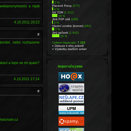
5 %
 webanonymizery a nijak
Placené Proxy
(277)
4 %
Síť TOR
(1 312)
18 %
Jiné P2P sítě
(185)
4.10.2011 20:22
3 %
Vlastní zombie (botnet)
(491)
7 %
Jiný způsob
(1 842)
#
25 %
 bordel, nebo rozhazene
Celkem hlasovalo:
7 325
» Diskuze k této anketě
» Výsledky starších anket
traci a lepe se mi spalo?
.
Doporučujeme
4.10.2011 17:14
#
x@seznam.cz