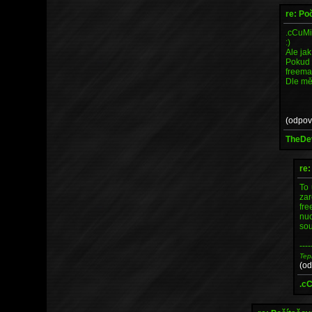
re: Po
.cCuM
:)
Ale jak
Pokud 
freema
Dle mě
(odpov
TheDev
re:
To 
zar
fre
nuc
sou
----
Tep
(o
.c