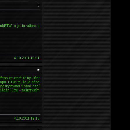
#
dní)BTW: a je to vůbec u
4.10.2011 19:01
#
třeba ze které IP byl účet
apd. BTW: to, že je něco
oskytovatel ti také není
ádání účtu - zaškrtnutím
4.10.2011 19:15